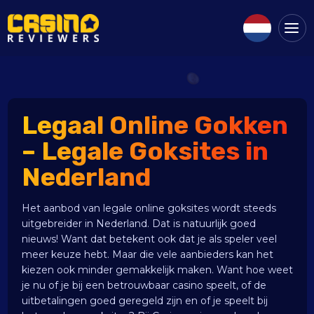
Legaal Online Gokken
– Legale Goksites in
Nederland
Het aanbod van legale online goksites wordt steeds
uitgebreider in Nederland. Dat is natuurlijk goed
nieuws! Want dat betekent ook dat je als speler veel
meer keuze hebt. Maar die vele aanbieders kan het
kiezen ook minder gemakkelijk maken. Want hoe weet
je nu of je bij een betrouwbaar casino speelt, of de
uitbetalingen goed geregeld zijn en of je speelt bij