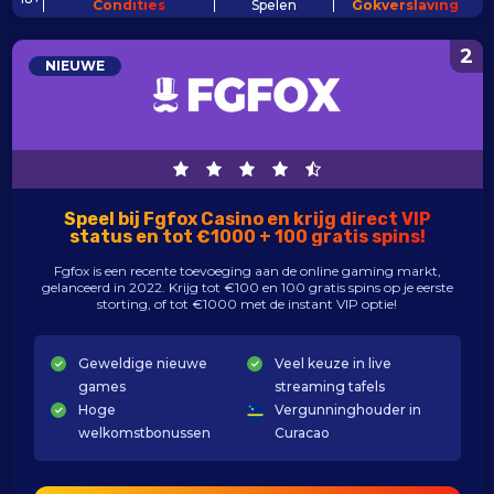
Condities
Spelen
Gokverslaving
2
NIEUWE
Speel bij Fgfox Casino en krijg direct VIP
status en tot €1000 + 100 gratis spins!
Fgfox is een recente toevoeging aan de online gaming markt,
gelanceerd in 2022. Krijg tot €100 en 100 gratis spins op je eerste
storting, of tot €1000 met de instant VIP optie!
Geweldige nieuwe
Veel keuze in live
games
streaming tafels
Hoge
Vergunninghouder in
welkomstbonussen
Curacao