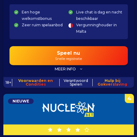
Een hoge
Live chat is dag en nacht
welkomstbonus
beschikbaar
Zeer ruim spelaanbod
Vergunninghouder in
Malta
Speel nu
Snelle registratie
MEER INFO
Voorwaarden en
Verantwoord
Hulp bij
18+
Condities
Spelen
Gokverslaving
4
NIEUWE