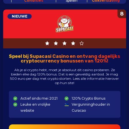
Condities
Spelen
Gokverslaving
8
NIEUWE
Speel bij Supacasi Casino en ontvang dagelijks
cryptocurrency bonussen van 120%!
Als je al crypto hebt, moet je absoluut dit casino proberen. Ze
bieden elke dag 120% bonus. Dat is een geweldig aanbod. Je mag
500 euro per dag met crypto storten. Lees alle informatie hierover
op hun site!
Actief sinds mei 2021
120% Crypto Bonus
Leuke en vrolijke
Vergunninghouder in
website
Curacao