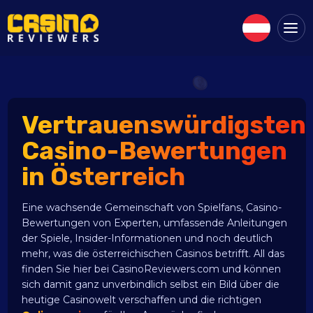
Vertrauenswürdigsten
Casino-Bewertungen
in Österreich
Eine wachsende Gemeinschaft von Spielfans, Casino-
Bewertungen von Experten, umfassende Anleitungen
der Spiele, Insider-Informationen und noch deutlich
mehr, was die österreichischen Casinos betrifft. All das
finden Sie hier bei CasinoReviewers.com und können
sich damit ganz unverbindlich selbst ein Bild über die
heutige Casinowelt verschaffen und die richtigen