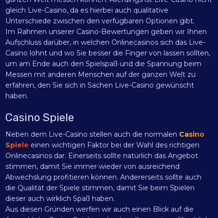
gleich Live-Casino, da es hierbei auch qualitative
Unterschiede zwischen den verfügbaren Optionen gibt.
Im Rahmen unserer Casino-Bewertungen geben wir Ihnen
Aufschluss darüber, in welchen Onlinecasinos sich das Live-
Casino lohnt und wo Sie besser die Finger von lassen sollten,
um am Ende auch den Spielspaß und die Spannung beim
Messen mit anderen Menschen auf der ganzen Welt zu
erfahren, den Sie sich in Sachen Live-Casino gewünscht
haben.
Casino Spiele
Neben dem Live-Casino stellen auch die normalen
Casino
Spiele
einen wichtigen Faktor bei der Wahl des richtigen
Onlinecasinos dar. Einerseits sollte natürlich das Angebot
stimmen, damit Sie immer wieder von ausreichend
Abwechslung profitieren können. Andererseits sollte auch
die Qualität der Spiele stimmen, damit Sie beim Spielen
dieser auch wirklich Spaß haben.
Aus diesen Gründen werfen wir auch einen Blick auf die