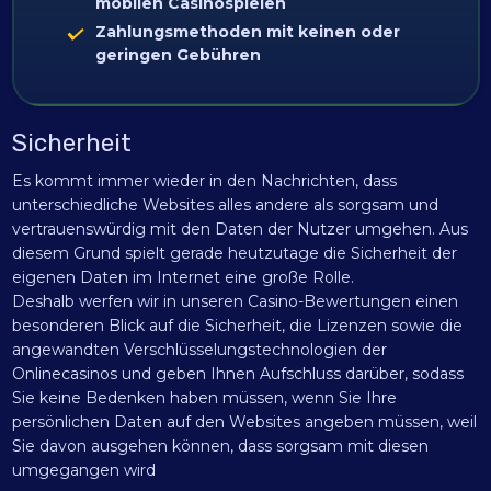
mobilen Casinospielen
Zahlungsmethoden mit keinen oder
geringen Gebühren
Sicherheit
Es kommt immer wieder in den Nachrichten, dass
unterschiedliche Websites alles andere als sorgsam und
vertrauenswürdig mit den Daten der Nutzer umgehen. Aus
diesem Grund spielt gerade heutzutage die Sicherheit der
eigenen Daten im Internet eine große Rolle.
Deshalb werfen wir in unseren Casino-Bewertungen einen
besonderen Blick auf die Sicherheit, die Lizenzen sowie die
angewandten Verschlüsselungstechnologien der
Onlinecasinos und geben Ihnen Aufschluss darüber, sodass
Sie keine Bedenken haben müssen, wenn Sie Ihre
persönlichen Daten auf den Websites angeben müssen, weil
Sie davon ausgehen können, dass sorgsam mit diesen
umgegangen wird