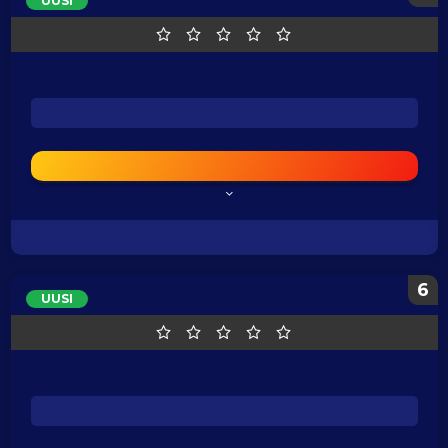
UUSI
6
UUSI