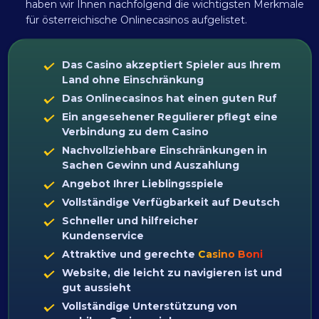
haben wir Ihnen nachfolgend die wichtigsten Merkmale
für österreichische Onlinecasinos aufgelistet.
Das Casino akzeptiert Spieler aus Ihrem
Land ohne Einschränkung
Das Onlinecasinos hat einen guten Ruf
Ein angesehener Regulierer pflegt eine
Verbindung zu dem Casino
Nachvollziehbare Einschränkungen in
Sachen Gewinn und Auszahlung
Angebot Ihrer Lieblingsspiele
Vollständige Verfügbarkeit auf Deutsch
Schneller und hilfreicher
Kundenservice
Attraktive und gerechte
Casino Boni
Website, die leicht zu navigieren ist und
gut aussieht
Vollständige Unterstützung von