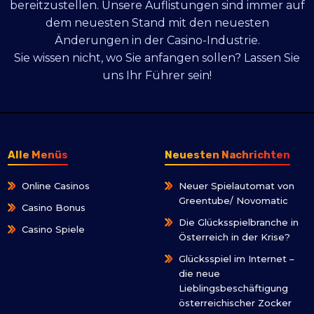
bereitzustellen. Unsere Auflistungen sind immer auf
dem neuesten Stand mit den neuesten
Änderungen in der Casino-Industrie.
Sie wissen nicht, wo Sie anfangen sollen? Lassen Sie
uns Ihr Führer sein!
Alle Menüs
Neuesten Nachrichten
Online Casinos
Neuer Spielautomat von
Greentube/ Novomatic
Casino Bonus
Die Glücksspielbranche in
Casino Spiele
Österreich in der Krise?
Glücksspiel im Internet –
die neue
Lieblingsbeschäftigung
österreichischer Zocker