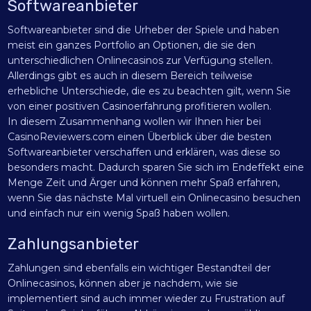
Softwareanbieter
Softwareanbieter sind die Urheber der Spiele und haben
meist ein ganzes Portfolio an Optionen, die sie den
unterschiedlichen Onlinecasinos zur Verfügung stellen.
Allerdings gibt es auch in diesem Bereich teilweise
erhebliche Unterschiede, die es zu beachten gilt, wenn Sie
von einer positiven Casinoerfahrung profitieren wollen.
In diesem Zusammenhang wollen wir Ihnen hier bei
CasinoReviewers.com einen Überblick über die besten
Softwareanbieter verschaffen und erklären, was diese so
besonders macht. Dadurch sparen Sie sich im Endeffekt eine
Menge Zeit und Ärger und können mehr Spaß erfahren,
wenn Sie das nächste Mal virtuell ein Onlinecasino besuchen
und einfach nur ein wenig Spaß haben wollen.
Zahlungsanbieter
Zahlungen sind ebenfalls ein wichtiger Bestandteil der
Onlinecasinos, können aber je nachdem, wie sie
implementiert sind auch immer wieder zu Frustration auf