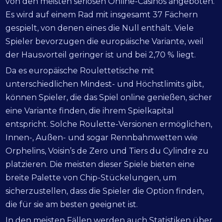
von den meisten seriösen Online-Casinos angeboten.
Es wird auf einem Rad mit insgesamt 37 Fächern
gespielt, von denen eines die Null enthält. Viele
Spieler bevorzugen die europäische Variante, weil
der Hausvorteil geringer ist und bei 2,70 % liegt.
Da es europäische Roulettetische mit
unterschiedlichen Mindest- und Höchstlimits gibt,
können Spieler, die das Spiel online genießen, sicher
eine Variante finden, die ihrem Spielkapital
entspricht. Solche Roulette-Versionen ermöglichen,
Innen-, Außen- und sogar Rennbahnwetten wie
Orphelins, Voisin’s de Zero und Tiers du Cylindre zu
platzieren. Die meisten dieser Spiele bieten eine
breite Palette von Chip-Stückelungen, um
sicherzustellen, dass die Spieler die Option finden,
die für sie am besten geeignet ist.
In den meisten Fällen werden auch Statistiken über