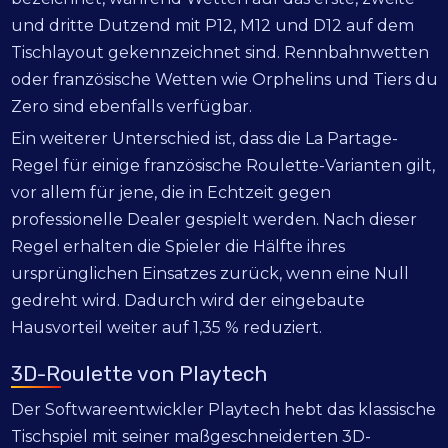
und dritte Dutzend mit P12, M12 und D12 auf dem
Tischlayout gekennzeichnet sind. Rennbahnwetten
oder französische Wetten wie Orphelins und Tiers du
Zero sind ebenfalls verfügbar.
Ein weiterer Unterschied ist, dass die La Partage-
Regel für einige französische Roulette-Varianten gilt,
vor allem für jene, die in Echtzeit gegen
professionelle Dealer gespielt werden. Nach dieser
Regel erhalten die Spieler die Hälfte ihres
ursprünglichen Einsatzes zurück, wenn eine Null
gedreht wird. Dadurch wird der eingebaute
Hausvorteil weiter auf 1,35 % reduziert.
3D-Roulette von Playtech
Der Softwareentwickler Playtech hebt das klassische
Tischspiel mit seiner maßgeschneiderten 3D-