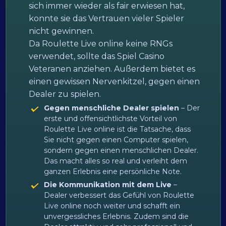
sich immer wieder als fair erwiesen hat,
konnte sie das Vertrauen vieler Spieler
nicht gewinnen.
Da Roulette Live online keine RNGs
verwendet, sollte das Spiel Casino
Veteranen anziehen. Außerdem bietet es
einen gewissen Nervenkitzel, gegen einen
Dealer zu spielen.
Gegen menschliche Dealer spielen
– Der
erste und offensichtlichste Vorteil von
Roulette Live online ist die Tatsache, dass
Sie nicht gegen einen Computer spielen,
sondern gegen einen menschlichen Dealer.
Das macht alles so real und verleiht dem
ganzen Erlebnis eine persönliche Note.
Die Kommunikation mit dem Live
–
Dealer verbessert das Gefühl von Roulette
Live online noch weiter und schafft ein
unvergessliches Erlebnis. Zudem sind die