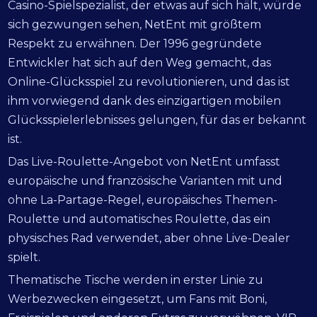
Casino-Spielspezialist, der etwas auf sich hält, würde
sich gezwungen sehen, NetEnt mit größtem
Respekt zu erwähnen. Der 1996 gegründete
Entwickler hat sich auf den Weg gemacht, das
Online-Glücksspiel zu revolutionieren, und das ist
ihm vorwiegend dank des einzigartigen mobilen
Glücksspielerlebnisses gelungen, für das er bekannt
ist.
Das Live-Roulette-Angebot von NetEnt umfasst
europäische und französische Varianten mit und
ohne La-Partage-Regel, europäisches Themen-
Roulette und automatisches Roulette, das ein
physisches Rad verwendet, aber ohne Live-Dealer
spielt.
Thematische Tische werden in erster Linie zu
Werbezwecken eingesetzt, um Fans mit Boni,