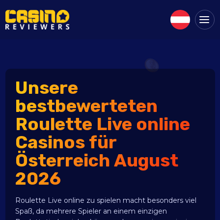
Unsere
bestbewerteten
Roulette Live online
Casinos für
Österreich August
2026
Roulette Live online zu spielen macht besonders viel
Spaß, da mehrere Spieler an einem einzigen