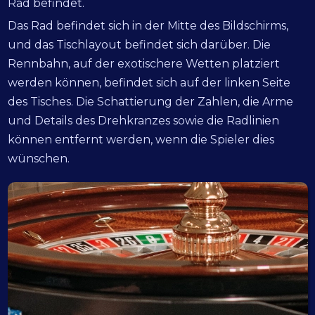
Rad befindet.
Das Rad befindet sich in der Mitte des Bildschirms,
und das Tischlayout befindet sich darüber. Die
Rennbahn, auf der exotischere Wetten platziert
werden können, befindet sich auf der linken Seite
des Tisches. Die Schattierung der Zahlen, die Arme
und Details des Drehkranzes sowie die Radlinien
können entfernt werden, wenn die Spieler dies
wünschen.