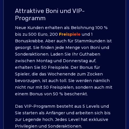
Attraktive Boni und VIP-
Programm
Neue Kunden erhalten als Belohnung 100 %
bis zu 500 Euro, 200
Freispiele
und 1
Bonuskrabbe. Aber auch für Stammkunden ist
gesorgt. Sie finden jede Menge von Boni und
Sonderaktionen. Laden Sie Ihr Guthaben
zwischen Montag und Donnerstag auf,
erhalten Sie 50 Freispiele. Der Bonus für
Spieler, die das Wochenende zum Zocken
bevorzugen, ist auch toll. Sie werden nämlich
nicht nur mit 50 Freispielen, sondern auch mit
einem Bonus von 50 % beschenkt.
Das VIP-Programm besteht aus 5 Levels und
Sie starten als Anfänger und arbeiten sich bis
zur Legende hoch. Jedes Level hat exklusive
Privilegien und Sonderaktionen.