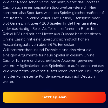
Wie der Name schon vermuten lässt, bietet das Sportaza
Casino auch einen separaten Sportwetten-Bereich. Hier
kommen also Sportfans wie auch Spieler gleichermaßen auf
ihre Kosten. Ob Video Poker, Live Casino, Tischspiele oder
Slot Games, mit über 4.200 Spielen findet hier garantiert
jeder das richtige Spiel. Als Teil des erfahrenen Betreibers
Rabidi N.V. und mit der Lizenz aus Curacao besticht dieses
Online Casino mit einer überdurchschnittlich hohen
Auszahlungsrate von über 98 %. Ein dicker
Willkommensbonus und Freispiele sind also nicht die
einzigen Argumente für neue Spieler in diesem Online
Casino. Turniere und wöchentliche Aktionen gewähren
weitere Möglichkeiten, das Spielerkonto aufzuladen und das
VIP-Programm winkt mit zusätzlichen Vorteilen. Bei Fragen
hilft der kompetente Kundenservice auch auf Deutsch
weiter.
Jetzt spielen