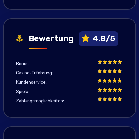
Bewertung
4.8/5
Bonus:
Casino-Erfahrung:
Kundenservice:
Spiele:
Zahlungsmöglichkeiten: