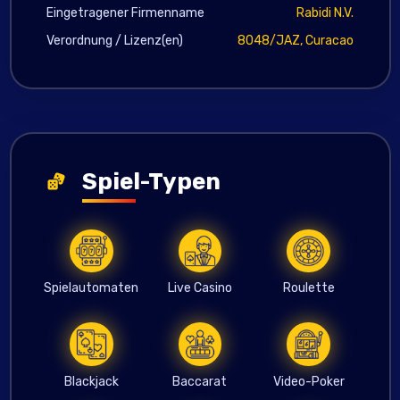
Rabidi N.V.
Eingetragener Firmenname
8048/JAZ, Curacao
Verordnung / Lizenz(en)
Spiel-Typen
Spielautomaten
Live Casino
Roulette
Blackjack
Baccarat
Video-Poker