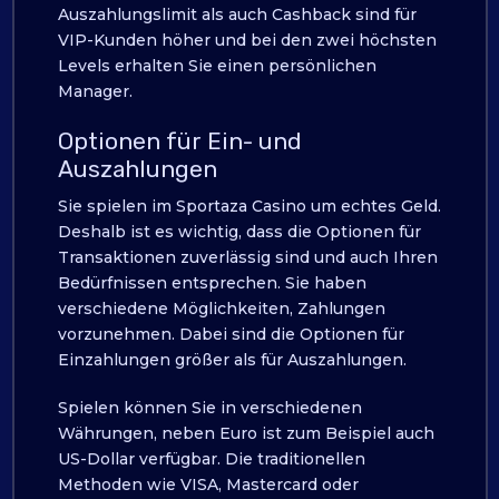
Auszahlungslimit als auch Cashback sind für
VIP-Kunden höher und bei den zwei höchsten
Levels erhalten Sie einen persönlichen
Manager.
Optionen für Ein- und
Auszahlungen
Sie spielen im Sportaza Casino um echtes Geld.
Deshalb ist es wichtig, dass die Optionen für
Transaktionen zuverlässig sind und auch Ihren
Bedürfnissen entsprechen. Sie haben
verschiedene Möglichkeiten, Zahlungen
vorzunehmen. Dabei sind die Optionen für
Einzahlungen größer als für Auszahlungen.
Spielen können Sie in verschiedenen
Währungen, neben Euro ist zum Beispiel auch
US-Dollar verfügbar. Die traditionellen
Methoden wie VISA, Mastercard oder