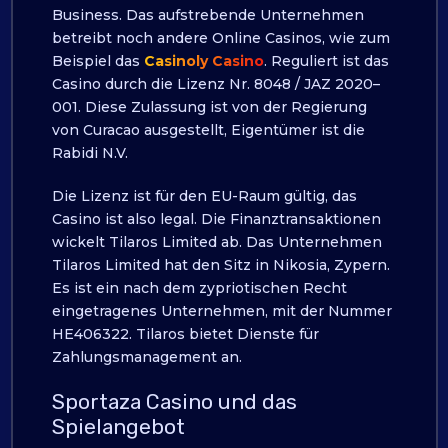
Business. Das aufstrebende Unternehmen
betreibt noch andere Online Casinos, wie zum
Beispiel das
Casinoly Casino
. Reguliert ist das
Casino durch die Lizenz Nr. 8048 / JAZ 2020–
001. Diese Zulassung ist von der Regierung
von Curacao ausgestellt, Eigentümer ist die
Rabidi N.V.
Die Lizenz ist für den EU-Raum gültig, das
Casino ist also legal. Die Finanztransaktionen
wickelt Tilaros Limited ab. Das Unternehmen
Tilaros Limited hat den Sitz in Nikosia, Zypern.
Es ist ein nach dem zypriotischen Recht
eingetragenes Unternehmen, mit der Nummer
HE406322. Tilaros bietet Dienste für
Zahlungsmanagement an.
Sportaza Casino und das
Spielangebot