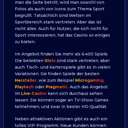
man die Seite betritt, wird man sowohl von
Fotos als auch von Icons zum Thema Sport
begrüßt. Tatsächlich sind Wetten im
Sportbereich stark vertreten. Aber das ist
nicht alles. Auch für Nutzer, die sich nicht für
Sport interessieren, hat das Casino so einiges
zu bieten.
Im Angebot finden Sie mehr als 6.400 Spiele.
Die beliebten
Slots
sind stark vertreten, aber
auch Tisch- und Kartenspiele gibt es in vielen
Variationen. Sie finden Spiele der besten
Hersteller
, wie zum Beispiel
Microgaming
,
Playtech
oder
Pragmatic
. Auch das Angebot
im
Live-Casino
kann sich durchaus sehen
lassen. Sie können sogar an TV-Show Games
teilnehmen, und zwar in bester HD-Qualität.
Neben attraktiven Aktionen gibt es auch ein
tolles VIP-Programm. Neue Kunden können