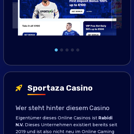
Sportaza Casino
Wer steht hinter diesem Casino
Eigentümer dieses Online Casinos ist
Rabidi
N.V.
Dieses Unternehmen existiert bereits seit
2019 und ist also nicht neu im Online Gaming