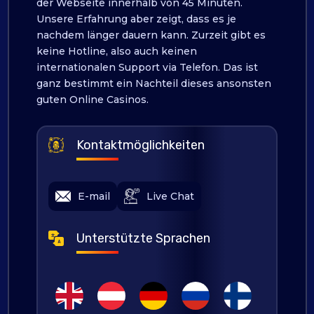
der Webseite innerhalb von 45 Minuten.
Unsere Erfahrung aber zeigt, dass es je
nachdem länger dauern kann. Zurzeit gibt es
keine Hotline, also auch keinen
internationalen Support via Telefon. Das ist
ganz bestimmt ein Nachteil dieses ansonsten
guten Online Casinos.
Kontaktmöglichkeiten
E-mail
Live Chat
Unterstützte Sprachen