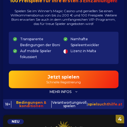
100 Freispiele für Ihre ersten 3 Einzahlungen!
Spielen Sie im Winner's Magic Casino und genießen Sie einen
Willkommensbonus von bis zu 200 € und 100 Freispiele. Weitere
Boni erwarten Sie auch in dem umfangreichen VIP-Programm,
das für treue Spieler angeboten wird!
Transparente
Namhafte
Bedingungen der Boni
Spieleentwickler
Auf mobile Spieler
Lizenz in Malta
fokussiert
Jetzt spielen
Schnelle Registrierung
MEHR INFOS
Bedingungen &
Verantwortungsvoll
18+
spielsuchthilfe.at
konditionen
spielen
4
NEU