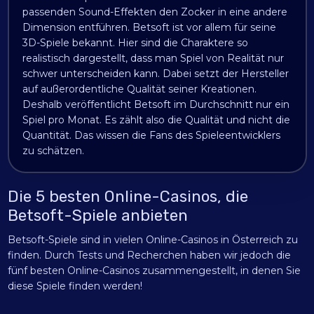
passenden Sound-Effekten den Zocker in eine andere
Dimension entführen. Betsoft ist vor allem für seine
3D-Spiele bekannt. Hier sind die Charaktere so
realistisch dargestellt, dass man Spiel von Realität nur
schwer unterscheiden kann. Dabei setzt der Hersteller
auf außerordentliche Qualität seiner Kreationen.
Deshalb veröffentlicht Betsoft im Durchschnitt nur ein
Spiel pro Monat. Es zählt also die Qualität und nicht die
Quantität. Das wissen die Fans des Spieleentwicklers
zu schätzen.
Die 5 besten Online-Casinos, die
Betsoft-Spiele anbieten
Betsoft-Spiele sind in vielen Online-Casinos in Österreich zu
finden. Durch Tests und Recherchen haben wir jedoch die
fünf besten Online-Casinos zusammengestellt, in denen Sie
diese Spiele finden werden!