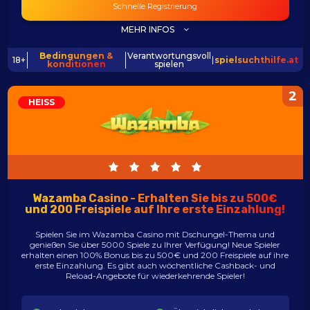
Schnelle Registrierung
MEHR INFOS
Bedingungen &
Verantwortungsvoll
18+
spielsuchthilfe.at
konditionen
spielen
2
HEISS
Wazamba Casino - Erhalten Sie bis zu 500€
und 200 Freispiele auf Ihre erste Einzahlung!
Spielen Sie im Wazamba Casino mit Dschungel-Thema und
genießen Sie über 5000 Spiele zu Ihrer Verfügung! Neue Spieler
erhalten einen 100% Bonus bis zu 500€ und 200 Freispiele auf ihre
erste Einzahlung. Es gibt auch wöchentliche Cashback- und
Reload-Angebote für wiederkehrende Spieler!