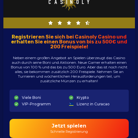
Registrieren Sie sich bei Casinoly Casino und
erhalten Sie einen Bonus von bis zu 500€ und
200 Freispiele!
Neben einem großen Angebot an Spielen überzeugt das Casino
auch durch seine Boni und Aktionen. Neue Gamer erhalten einen
Bonus von 100 % und das bis zu 500 Euro. Aber das ist noch nicht
alles, sie bekommen zusätzlich 200 Freispiele. Nehmen Sie an
Turnieren und wöchentlichen Herausforderungen teil, um
zusätzliche Münzen zu erhalten!
Viele Boni
Krypto
VIP-Programm
Lizenz in Curacao
Jetzt spielen
Schnelle Registrierung