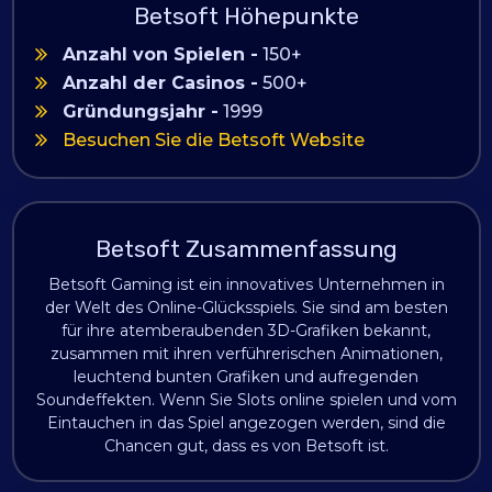
Betsoft Höhepunkte
Anzahl von Spielen -
150+
Anzahl der Casinos -
500+
Gründungsjahr -
1999
Besuchen Sie die Betsoft Website
Betsoft Zusammenfassung
Betsoft Gaming ist ein innovatives Unternehmen in
der Welt des Online-Glücksspiels. Sie sind am besten
für ihre atemberaubenden 3D-Grafiken bekannt,
zusammen mit ihren verführerischen Animationen,
leuchtend bunten Grafiken und aufregenden
Soundeffekten. Wenn Sie Slots online spielen und vom
Eintauchen in das Spiel angezogen werden, sind die
Chancen gut, dass es von Betsoft ist.