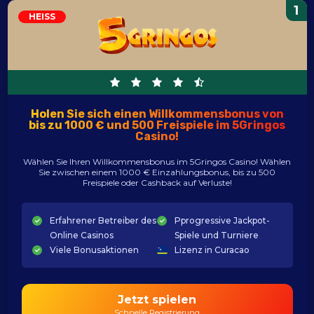
1
HEISS
Holen Sie sich einen Willkommensbonus von
bis zu 1000 € und 500 Freispiele im 5Gringos
Casino!
Wählen Sie Ihren Willkommensbonus im 5Gringos Casino! Wählen
Sie zwischen einem 1000 € Einzahlungsbonus, bis zu 500
Freispiele oder Cashback auf Verluste!
Erfahrener Betreiber des
Pprogressive Jackpot-
Online Casinos
Spiele und Turniere
Viele Bonusaktionen
Lizenz in Curacao
Jetzt spielen
Schnelle Registrierung