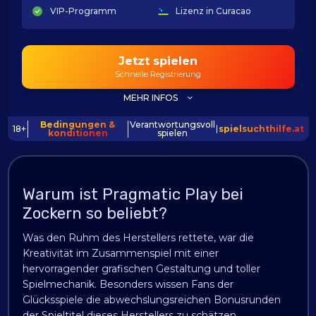
VIP-Programm
Lizenz in Curacao
Jetzt spielen
Schnelle Registrierung
MEHR INFOS
Bedingungen &
Verantwortungsvoll
18+
spielsuchthilfe.at
konditionen
spielen
Warum ist Pragmatic Play bei
Zockern so beliebt?
Was den Ruhm des Herstellers rettete, war die
Kreativität im Zusammenspiel mit einer
hervorragender grafischen Gestaltung und toller
Spielmechanik. Besonders wissen Fans der
Glücksspiele die abwechslungsreichen Bonusrunden
der Spieltitel dieses Herstellers zu schätzen.