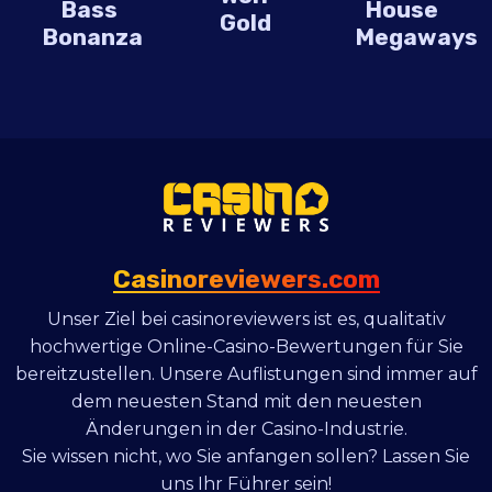
Bass
House
Gold
Bonanza
Megaways
Casinoreviewers.com
Unser Ziel bei casinoreviewers ist es, qualitativ
hochwertige Online-Casino-Bewertungen für Sie
bereitzustellen. Unsere Auflistungen sind immer auf
dem neuesten Stand mit den neuesten
Änderungen in der Casino-Industrie.
Sie wissen nicht, wo Sie anfangen sollen? Lassen Sie
uns Ihr Führer sein!