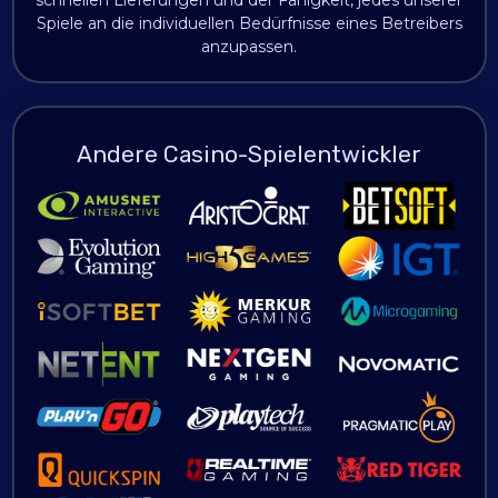
schnellen Lieferungen und der Fähigkeit, jedes unserer
Spiele an die individuellen Bedürfnisse eines Betreibers
anzupassen.
Andere Casino-Spielentwickler