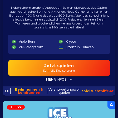
Neben einem großen Angebot an Spielen überzeugt das Casino
auch durch seine Boni und Aktionen. Neue Gamer erhalten einen
Bonus von 100 % und das bis zu 500 Euro. Aber das ist noch nicht
alles, sie bekommen zusätzlich 200 Freispiele. Nehmen Sie an
Turnieren und wöchentlichen Herausforderungen teil, um
zusätzliche Münzen zu erhalten!
Viele Boni
Krypto
VIP-Programm
Lizenz in Curacao
Jetzt spielen
Schnelle Registrierung
MEHR INFOS
Bedingungen &
Verantwortungsvoll
18+
spielsuchthilfe.at
konditionen
spielen
4
HEISS