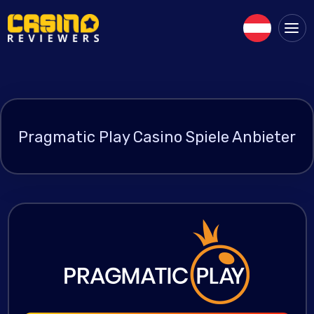
Pragmatic Play Casino Spiele Anbieter