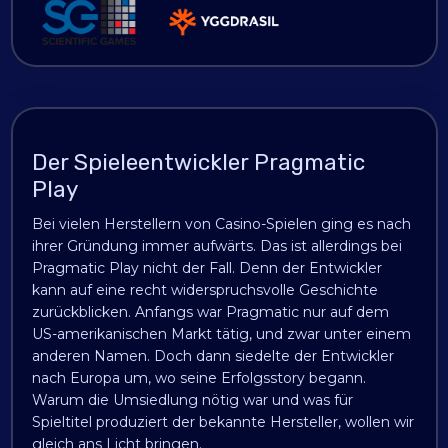
Der Spieleentwickler Pragmatic
Play
Bei vielen Herstellern von Casino-Spielen ging es nach
ihrer Gründung immer aufwärts. Das ist allerdings bei
Pragmatic Play nicht der Fall. Denn der Entwickler
kann auf eine recht widerspruchsvolle Geschichte
zurückblicken. Anfangs war Pragmatic nur auf dem
US-amerikanischen Markt tätig, und zwar unter einem
anderen Namen. Doch dann siedelte der Entwickler
nach Europa um, wo seine Erfolgsstory begann.
Warum die Umsiedlung nötig war und was für
Spieltitel produziert der bekannte Hersteller, wollen wir
gleich ans Licht bringen.