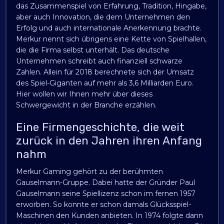
das Zusammenspiel von Erfahrung, Tradition, Hingabe,
aber auch Innovation, die dem Unternehmen den
Erfolg und auch internationale Anerkennung brachte.
Merkur nennt sich übrigens eine Kette von Spielhallen,
die die Firma selbst unterhält. Das deutsche
Unternehmen schreibt auch finanziell schwarze
Zahlen. Allein für 2018 berechnete sich der Umsatz
des Spiel-Giganten auf mehr als 3,6 Milliarden Euro.
Hier wollen wir Ihnen mehr über dieses
Schwergewicht in der Branche erzählen.
Eine Firmengeschichte, die weit
zurück in den Jahren ihren Anfang
nahm
Merkur Gaming gehört zu der berühmten
Gauselmann-Gruppe. Dabei hatte der Gründer Paul
Gauselmann seine Spiellizenz schon im fernen 1957
erworben. So konnte er schon damals Glücksspiel-
Maschinen den Kunden anbieten. In 1974 folgte dann