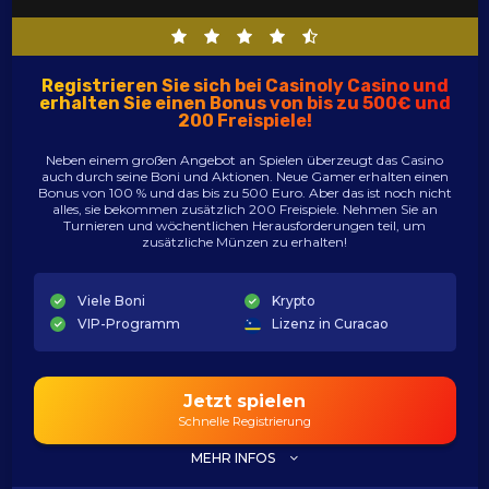
Registrieren Sie sich bei Casinoly Casino und
erhalten Sie einen Bonus von bis zu 500€ und
200 Freispiele!
Neben einem großen Angebot an Spielen überzeugt das Casino
auch durch seine Boni und Aktionen. Neue Gamer erhalten einen
Bonus von 100 % und das bis zu 500 Euro. Aber das ist noch nicht
alles, sie bekommen zusätzlich 200 Freispiele. Nehmen Sie an
Turnieren und wöchentlichen Herausforderungen teil, um
zusätzliche Münzen zu erhalten!
Viele Boni
Krypto
VIP-Programm
Lizenz in Curacao
Jetzt spielen
Schnelle Registrierung
MEHR INFOS