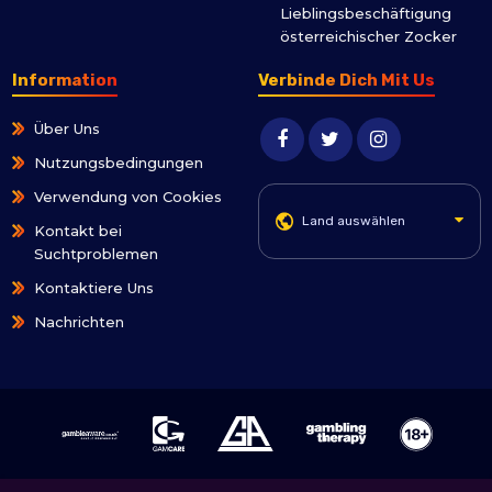
Lieblingsbeschäftigung
österreichischer Zocker
Information
Verbinde Dich Mit Us
Über Uns
Nutzungsbedingungen
Verwendung von Cookies
Land auswählen
Kontakt bei
Suchtproblemen
Kontaktiere Uns
Nachrichten