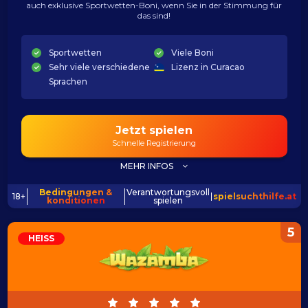
auch exklusive Sportwetten-Boni, wenn Sie in der Stimmung für
das sind!
Sportwetten
Viele Boni
Sehr viele verschiedene
Lizenz in Curacao
Sprachen
Jetzt spielen
Schnelle Registrierung
MEHR INFOS
Bedingungen &
Verantwortungsvoll
18+
spielsuchthilfe.at
konditionen
spielen
5
HEISS