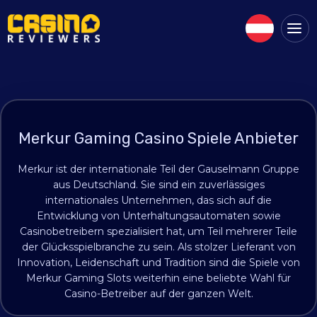
Merkur Gaming Casino Spiele Anbieter
Merkur ist der internationale Teil der Gauselmann Gruppe
aus Deutschland. Sie sind ein zuverlässiges
internationales Unternehmen, das sich auf die
Entwicklung von Unterhaltungsautomaten sowie
Casinobetreibern spezialisiert hat, um Teil mehrerer Teile
der Glücksspielbranche zu sein. Als stolzer Lieferant von
Innovation, Leidenschaft und Tradition sind die Spiele von
Merkur Gaming Slots weiterhin eine beliebte Wahl für
Casino-Betreiber auf der ganzen Welt.