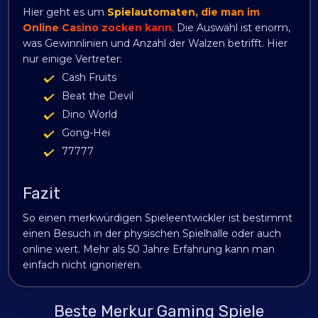
Hier geht es um
Spielautomaten, die man im
Online Casino zocken kann
. Die Auswahl ist enorm,
was Gewinnlinien und Anzahl der Walzen betrifft. Hier
nur einige Vertreter:
Cash Fruits
Beat the Devil
Dino World
Gong-Hei
77777
Fazit
So einen merkwürdigen Spieleentwickler ist bestimmt
einen Besuch in der physischen Spielhalle oder auch
online wert. Mehr als 50 Jahre Erfahrung kann man
einfach nicht ignorieren.
Beste Merkur Gaming Spiele