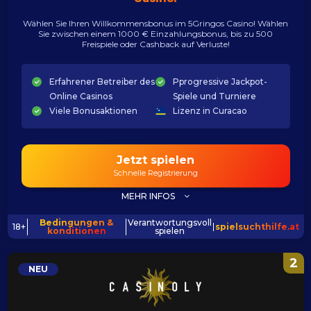
Wählen Sie Ihren Willkommensbonus im 5Gringos Casino! Wählen
Sie zwischen einem 1000 € Einzahlungsbonus, bis zu 500
Freispiele oder Cashback auf Verluste!
Erfahrener Betreiber des
Pprogressive Jackpot-
Online Casinos
Spiele und Turniere
Viele Bonusaktionen
Lizenz in Curacao
Jetzt spielen
Schnelle Registrierung
MEHR INFOS
Bedingungen &
Verantwortungsvoll
18+
spielsuchthilfe.at
konditionen
spielen
2
NEU