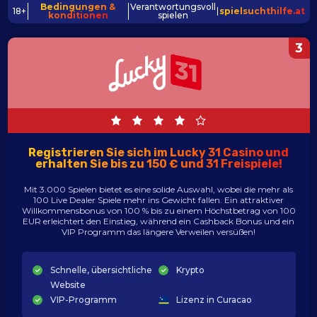
Bedingungen &
Verantwortungsvoll
18+
spielsuchthilfe.at
konditionen
spielen
3
Registrieren Sie sich im Lucky 31 Casino und
erhalten Sie bis zu 150 € und 31 Freispiele!
Mit 3.000 Spielen bietet es eine solide Auswahl, wobei die mehr als
100 Live Dealer Spiele mehr ins Gewicht fallen. Ein attraktiver
Willkommensbonus von 100 % bis zu einem Höchstbetrag von 100
EUR erleichtert den Einstieg, während ein Cashback Bonus und ein
VIP Programm das längere Verweilen versüßen!
Schnelle, übersichtliche
Krypto
Website
VIP-Programm
Lizenz in Curacao