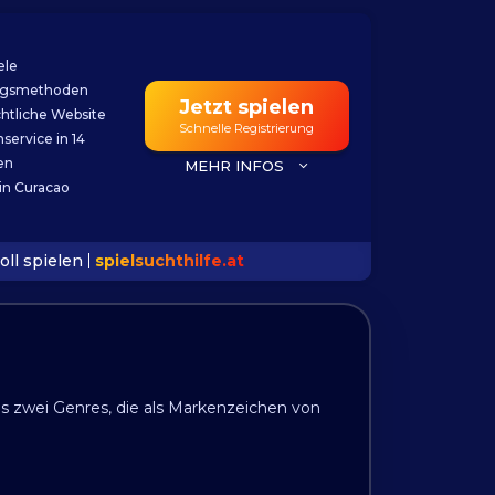
ele
ngsmethoden
Jetzt spielen
chtliche Website
Schnelle Registrierung
service in 14
en
MEHR INFOS
 in Curacao
ll spielen
spielsuchthilfe.at
gs zwei Genres, die als Markenzeichen von