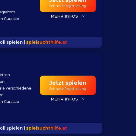
Jetzt spielen
Schnelle Registrierung
rogramm
MEHR INFOS
 in Curacao
ll spielen
spielsuchthilfe.at
etten
oni
Jetzt spielen
iele verschiedene
Schnelle Registrierung
en
MEHR INFOS
 in Curacao
ll spielen
spielsuchthilfe.at