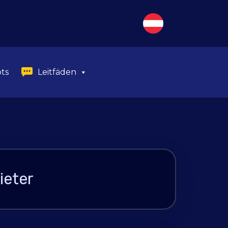
ots
Leitfäden
ieter