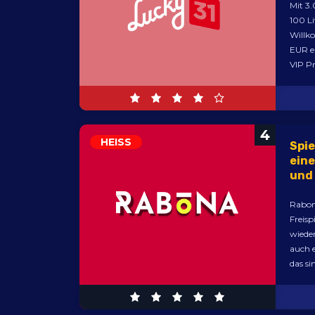
Mit 3.
100 Li
Willk
EUR e
VIP P
4
HEISS
Spie
ein
und 
Rabon
Freisp
wiede
auch 
das si