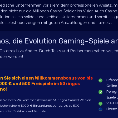
wedische Unternehmen vor allem dem professionellen Ansatz, m
n nicht nur die Millionen Casino-Spieler ins Visier. Auch Casino
ution als ein solides und seriöses Unternehmen und somit als gu
iele selbst überzeugen mit guten Auszahlungen und Fairness.
os, die Evolution Gaming-Spiele a
in Österreich zu finden. Durch Tests und Recherchen haben wir je
nden werden!
n Sie sich einen Willkommensbonus von bis
Erfahr
000 € und 500 Freispiele im 5Gringos
Online
no!
Pprogr
Spiele
n Sie Ihren Willkommensbonus im 5Gringos Casino! Wählen
Viele 
wischen einem 1000 € Einzahlungsbonus, bis zu 500
Lizenz
iele oder Cashback auf Verluste!