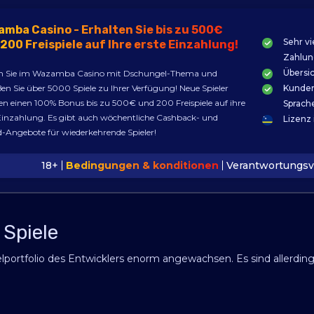
mba Casino - Erhalten Sie bis zu 500€
Sehr vi
200 Freispiele auf Ihre erste Einzahlung!
Zahlu
Übersi
en Sie im Wazamba Casino mit Dschungel-Thema und
en Sie über 5000 Spiele zu Ihrer Verfügung! Neue Spieler
Kunden
en einen 100% Bonus bis zu 500€ und 200 Freispiele auf ihre
Sprach
 Einzahlung. Es gibt auch wöchentliche Cashback- und
Lizenz
d-Angebote für wiederkehrende Spieler!
18+
Bedingungen & konditionen
Verantwortungsvo
 Spiele
lportfolio des Entwicklers enorm angewachsen. Es sind allerdin