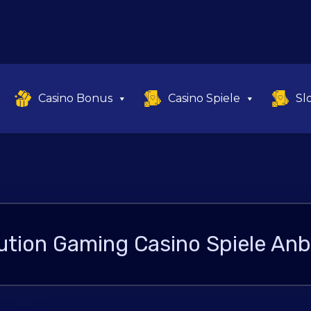
Casino Bonus
Casino Spiele
Sl
ution Gaming Casino Spiele Anb