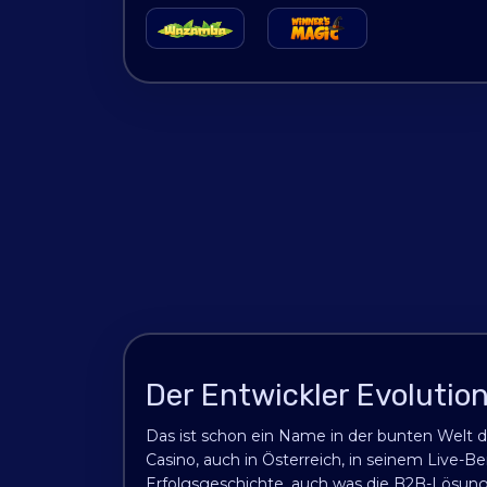
Der Entwickler Evolutio
Das ist schon ein Name in der bunten Welt d
Casino, auch in Österreich, in seinem Live-B
Erfolgsgeschichte, auch was die B2B-Lösunge