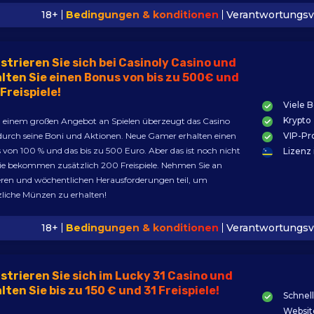
18+
Bedingungen & konditionen
Verantwortungsvo
strieren Sie sich bei Casinoly Casino und
lten Sie einen Bonus von bis zu 500€ und
Freispiele!
Viele B
Krypto
 einem großen Angebot an Spielen überzeugt das Casino
durch seine Boni und Aktionen. Neue Gamer erhalten einen
VIP-P
von 100 % und das bis zu 500 Euro. Aber das ist noch nicht
Lizenz
 sie bekommen zusätzlich 200 Freispiele. Nehmen Sie an
eren und wöchentlichen Herausforderungen teil, um
zliche Münzen zu erhalten!
18+
Bedingungen & konditionen
Verantwortungsvo
strieren Sie sich im Lucky 31 Casino und
lten Sie bis zu 150 € und 31 Freispiele!
Schnell
Websit