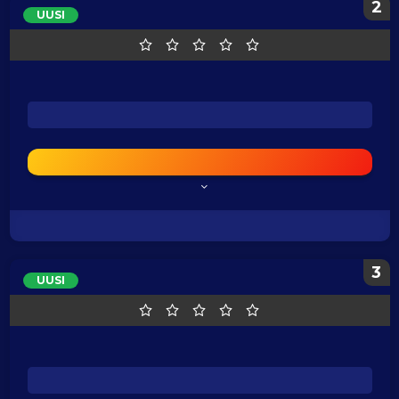
2
UUSI
3
UUSI