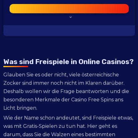
Was sind Freispiele in Online Casinos?
Glauben Sie es oder nicht, viele österreichische
Zocker sind immer noch nicht im Klaren darüber.
Deshalb wollen wir die Frage beantworten und die
besonderen Merkmale der Casino Free Spins ans
Licht bringen.
Wie der Name schon andeutet, sind Freispiele etwas,
was mit Gratis-Spielen zu tun hat. Hier geht es
darum, dass Sie die Walzen eines bestimmten