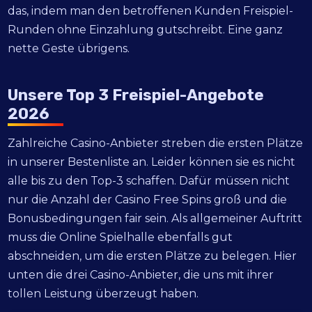
das, indem man den betroffenen Kunden Freispiel-
Runden ohne Einzahlung gutschreibt. Eine ganz
nette Geste übrigens.
Unsere Top 3 Freispiel-Angebote
2026
Zahlreiche Casino-Anbieter streben die ersten Plätze
in unserer Bestenliste an. Leider können sie es nicht
alle bis zu den Top-3 schaffen. Dafür müssen nicht
nur die Anzahl der Casino Free Spins groß und die
Bonusbedingungen fair sein. Als allgemeiner Auftritt
muss die Online Spielhalle ebenfalls gut
abschneiden, um die ersten Plätze zu belegen. Hier
unten die drei Casino-Anbieter, die uns mit ihrer
tollen Leistung überzeugt haben.