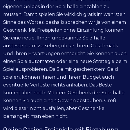
eigenen Geldes in der Spielhalle einzahlen zu
müssen. Damit spielen Sie wirklich gratis im wahrsten
Sinne des Wortes, deshalb sprechen wir ja von einem
Geschenk. Mit Freispielen ohne Einzahlung können
Sie eine neue, Ihnen unbekannte Spielhalle
austesten, um zu sehen, ob sie Ihrem Geschmack
und Ihren Erwartungen entspricht. Sie können auch
einen Spielautomaten oder eine neue Strategie beim
Spiel ausprobieren. Da Sie mit geschenktem Geld
spielen, können Ihnen und Ihrem Budget auch
eventuelle Verluste nichts anhaben. Das Beste
kommt aber noch. Mit dem Geschenk der Spielhalle
können Sie auch einen Gewinn abstauben. Groß
wird dieser nicht ausfallen, aber Geschenke
bemängelt man eben nicht.
Online Casino Freispiele mit Einzahlung