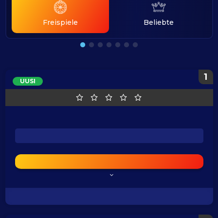
Freispiele
Beliebte
1
UUSI