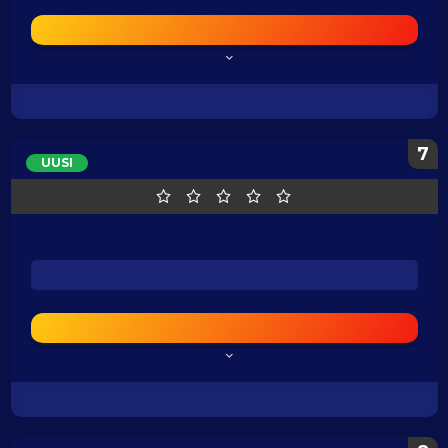
7
UUSI