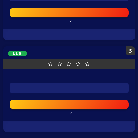
3
UUSI