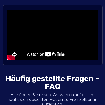
Häufig gestellte Fragen –
FAQ
Hier finden Sie unsere Antworten auf die am
häufigsten gestellten Fragen zu Freispielboni in
Österreich.