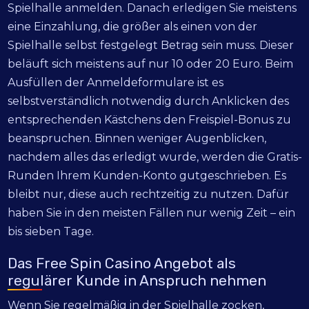
Spielhalle anmelden. Danach erledigen Sie meistens
eine Einzahlung, die größer als einen von der
Spielhalle selbst festgelegt Betrag sein muss. Dieser
beläuft sich meistens auf nur 10 oder 20 Euro. Beim
Ausfüllen der Anmeldeformulare ist es
selbstverständlich notwendig durch Anklicken des
entsprechenden Kästchens den Freispiel-Bonus zu
beanspruchen. Binnen weniger Augenblicken,
nachdem alles das erledigt wurde, werden die Gratis-
Runden Ihrem Kunden-Konto gutgeschrieben. Es
bleibt nur, diese auch rechtzeitig zu nutzen. Dafür
haben Sie in den meisten Fällen nur wenig Zeit – ein
bis sieben Tage.
Das Free Spin Casino Angebot als
regulärer Kunde in Anspruch nehmen
Wenn Sie regelmäßig in der Spielhalle zocken,