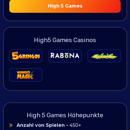
High 5 Games
High5 Games Casinos
High 5 Games Höhepunkte
Anzahl von Spielen -
450+