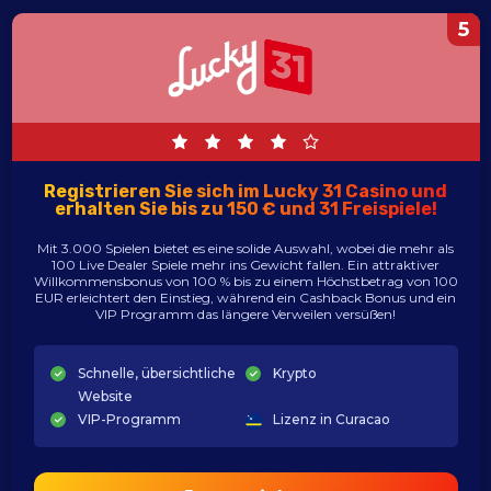
5
Registrieren Sie sich im Lucky 31 Casino und
erhalten Sie bis zu 150 € und 31 Freispiele!
Mit 3.000 Spielen bietet es eine solide Auswahl, wobei die mehr als
100 Live Dealer Spiele mehr ins Gewicht fallen. Ein attraktiver
Willkommensbonus von 100 % bis zu einem Höchstbetrag von 100
EUR erleichtert den Einstieg, während ein Cashback Bonus und ein
VIP Programm das längere Verweilen versüßen!
Schnelle, übersichtliche
Krypto
Website
VIP-Programm
Lizenz in Curacao