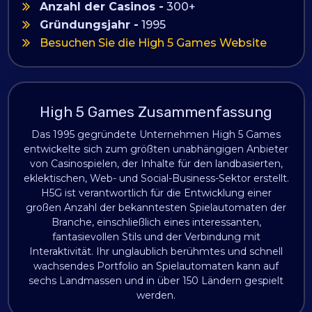
Anzahl der Casinos -
300+
Gründungsjahr -
1995
Besuchen Sie die High 5 Games Website
High 5 Games Zusammenfassung
Das 1995 gegründete Unternehmen High 5 Games
entwickelte sich zum größten unabhängigen Anbieter
von Casinospielen, der Inhalte für den landbasierten,
eklektischen, Web- und Social-Business-Sektor erstellt.
H5G ist verantwortlich für die Entwicklung einer
großen Anzahl der bekanntesten Spielautomaten der
Branche, einschließlich eines interessanten,
fantasievollen Stils und der Verbindung mit
Interaktivität. Ihr unglaublich berühmtes und schnell
wachsendes Portfolio an Spielautomaten kann auf
sechs Landmassen und in über 150 Ländern gespielt
werden.