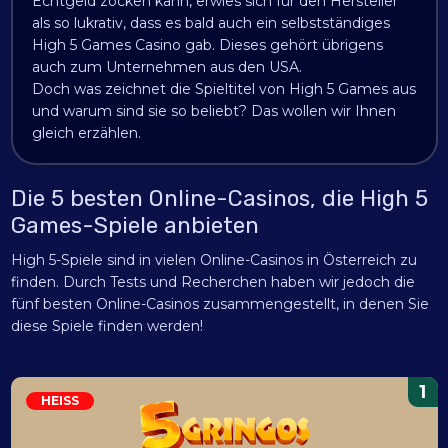
Echtgeld zocken kann, erwies sich für den Hersteller
als so lukrativ, dass es bald auch ein selbstständiges
High 5 Games Casino gab. Dieses gehört übrigens
auch zum Unternehmen aus den USA.
Doch was zeichnet die Spieltitel von High 5 Games aus
und warum sind sie so beliebt? Das wollen wir Ihnen
gleich erzählen.
Die 5 besten Online-Casinos, die High 5
Games-Spiele anbieten
High 5-Spiele sind in vielen Online-Casinos in Österreich zu
finden. Durch Tests und Recherchen haben wir jedoch die
fünf besten Online-Casinos zusammengestellt, in denen Sie
diese Spiele finden werden!
1
HEISS