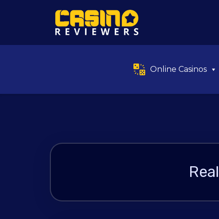
Online Casinos
Real