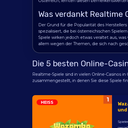
Österreich, lernten diesen bemerkenswerten
Was verdankt Realtime G
Der Grund für die Popularität des Herstellers 
spezialisiert, die bei österreichischen Spie
Spiele wirken jedoch etwas veraltet aus, was
allem wegen der Themen, die sich nach gesch
Die 5 besten Online-Casi
Realtime-Spiele sind in vielen Online-Casinos i
zusammengestellt, in denen Sie diese Spiele fi
1
HEISS
Waza
und 
Spiel
genieß