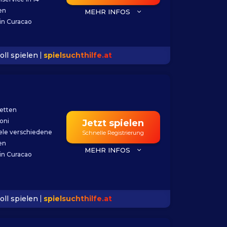
en
MEHR INFOS
 in Curacao
ll spielen
spielsuchthilfe.at
etten
oni
Jetzt spielen
iele verschiedene
Schnelle Registrierung
en
MEHR INFOS
 in Curacao
ll spielen
spielsuchthilfe.at