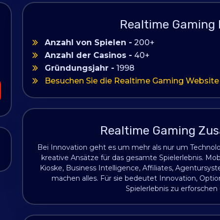
Realtime Gaming
Anzahl von Spielen -
200+
Anzahl der Casinos -
40+
Gründungsjahr -
1998
Besuchen Sie die Realtime Gaming Website
Realtime Gaming Zu
Bei Innovation geht es um mehr als nur um Technolo
kreative Ansätze für das gesamte Spielerlebnis. Mo
Kioske, Business Intelligence, Affiliates, Agentursy
machen alles. Für sie bedeutet Innovation, Opti
Spielerlebnis zu erforschen