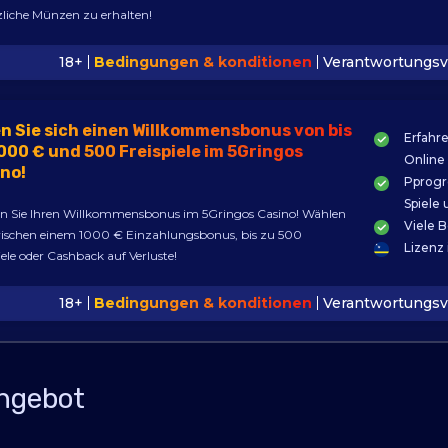
zliche Münzen zu erhalten!
18+
Bedingungen & konditionen
Verantwortungsvo
n Sie sich einen Willkommensbonus von bis
Erfahr
000 € und 500 Freispiele im 5Gringos
Online
no!
Pprogr
Spiele
n Sie Ihren Willkommensbonus im 5Gringos Casino! Wählen
Viele 
wischen einem 1000 € Einzahlungsbonus, bis zu 500
Lizenz
iele oder Cashback auf Verluste!
18+
Bedingungen & konditionen
Verantwortungsvo
ngebot