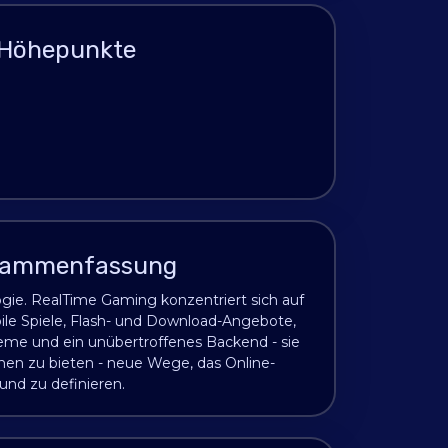
 Höhepunkte
sammenfassung
gie. RealTime Gaming konzentriert sich auf
bile Spiele, Flash- und Download-Angebote,
steme und ein unübertroffenes Backend - sie
onen zu bieten - neue Wege, das Online-
 und zu definieren.