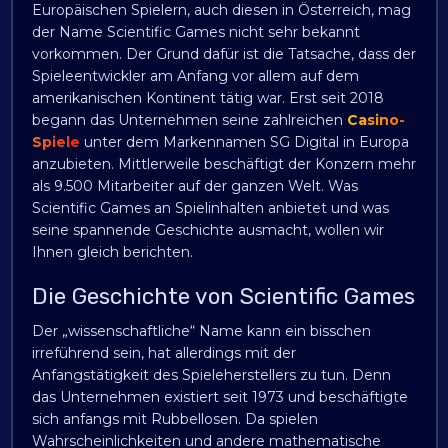
Europäischen Spielern, auch diesen in Österreich, mag
der Name Scientific Games nicht sehr bekannt
vorkommen. Der Grund dafür ist die Tatsache, dass der
Spieleentwickler am Anfang vor allem auf dem
amerikanischen Kontinent tätig war. Erst seit 2018
begann das Unternehmen seine zahlreichen
Casino-
Spiele
unter dem Markennamen SG Digital in Europa
anzubieten. Mittlerweile beschäftigt der Konzern mehr
als 9.500 Mitarbeiter auf der ganzen Welt. Was
Scientific Games an Spielinhalten anbietet und was
seine spannende Geschichte ausmacht, wollen wir
Ihnen gleich berichten.
Die Geschichte von Scientific Games
Der „wissenschaftliche“ Name kann ein bisschen
irreführend sein, hat allerdings mit der
Anfangstätigkeit des Spieleherstellers zu tun. Denn
das Unternehmen existiert seit 1973 und beschäftigte
sich anfangs mit Rubbellosen. Da spielen
Wahrscheinlichkeiten und andere mathematische