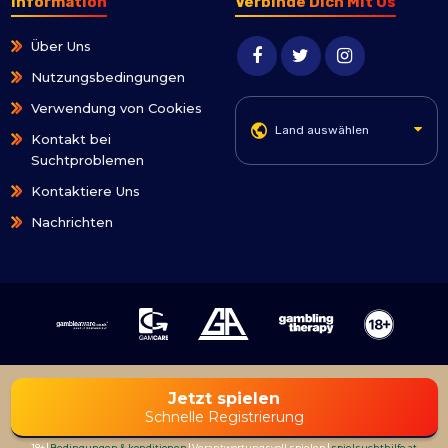
Information
Verbinde Dich Mit Us
Über Uns
Nutzungsbedingungen
Verwendung von Cookies
Land auswählen
Kontakt bei
Suchtproblemen
Kontaktiere Uns
Nachrichten
Jetzt spielen
Schnelle Registrierung
18+
Bedingungen & konditionen
Verantwortungsvoll spielen
spielsuchthilfe.at