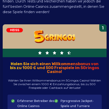
finden. Durch Tests und Recherchen haben wir jedoch die
fünf besten Online-Casinos zusammengestellt, in denen Sie
diese Spiele finden werden!
1
HEISS
Holen Sie sich einen Willkommensbonus von
bis zu 1000 € und 500 Freispiele im 5Gringos
Casino!
Wählen Sie Ihren Willkommensbonus im 5Gringos Casino! Wählen
Sie zwischen einem 1000 € Einzahlungsbonus, bis zu 500
Freispiele oder Cashback auf Verluste!
Erfahrener Betreiber des
Pprogressive Jackpot-
Online Casinos
Spiele und Turniere