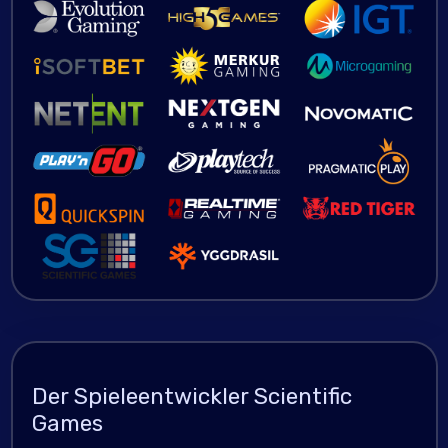
Der Spieleentwickler Scientific
Games