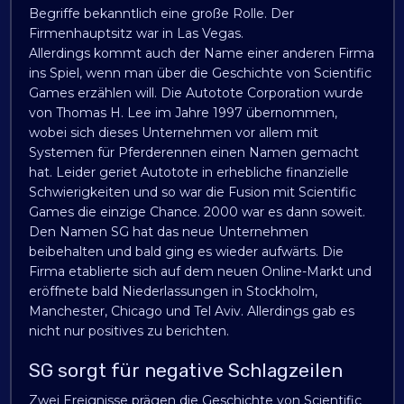
Begriffe bekanntlich eine große Rolle. Der
Firmenhauptsitz war in Las Vegas.
Allerdings kommt auch der Name einer anderen Firma
ins Spiel, wenn man über die Geschichte von Scientific
Games erzählen will. Die Autotote Corporation wurde
von Thomas H. Lee im Jahre 1997 übernommen,
wobei sich dieses Unternehmen vor allem mit
Systemen für Pferderennen einen Namen gemacht
hat. Leider geriet Autotote in erhebliche finanzielle
Schwierigkeiten und so war die Fusion mit Scientific
Games die einzige Chance. 2000 war es dann soweit.
Den Namen SG hat das neue Unternehmen
beibehalten und bald ging es wieder aufwärts. Die
Firma etablierte sich auf dem neuen Online-Markt und
eröffnete bald Niederlassungen in Stockholm,
Manchester, Chicago und Tel Aviv. Allerdings gab es
nicht nur positives zu berichten.
SG sorgt für negative Schlagzeilen
Zwei Ereignisse prägen die Geschichte von Scientific