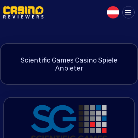
Scientific Games Casino Spiele
Anbieter