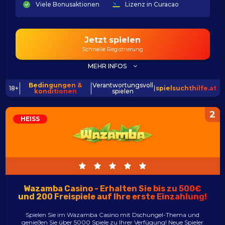
Viele Bonusaktionen
Lizenz in Curacao
Jetzt spielen
Schnelle Registrierung
MEHR INFOS
Bedingungen &
Verantwortungsvoll
18+
spielsuchthilfe.at
konditionen
spielen
2
HEISS
Wazamba Casino - Erhalten Sie bis zu 500€
und 200 Freispiele auf Ihre erste Einzahlung!
Spielen Sie im Wazamba Casino mit Dschungel-Thema und
genießen Sie über 5000 Spiele zu Ihrer Verfügung! Neue Spieler