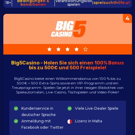
Bedingungen &
Verantwortungsvoll
18+
spielsuchthilfe.at
konditionen
spielen
4
Big5Casino - Holen Sie sich einen 100% Bonus
bis zu 500€ und 500 Freispiele!
Big5Casino bietet einen Willkommensbonus von 100 % bis zu
500€ + 500 Extra-Spins sowie ein VIP-Programm und ein
Treueprogramm. Spielen Sie jetzt in ihrer riesigen Bibliothek von
Spielautomaten, Live-Casino, Tischspielen und Video-Poker!
Kundenservice in
Viele Live-Dealer Spiele
deutscher Sprache
Anmeldung mit
Lizenz in Malta
Facebook oder Twitter