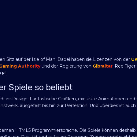
 Sitz auf der Isle of Man. Dabei haben sie Lizenzen von der
UK
 Gaming Authority
und der Regierung von
Gibraltar
. Red Tiger
gal.
r Spiele so beliebt
urch ihr Design. Fantastische Grafiken, exquisite Animationen u
Kunstwerk, ausgefeilt bis hin zur Perfektion. Und überdies ist auc
modernen HTML5 Programmiersprache. Die Spiele können deshal