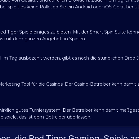
uße von Qualität und auf allen Browsern. Zudem ermöglicht es e
ei spielt es keine Rolle, ob Sie ein Android oder iOS-Gerät benu
 Tiger Spiele einiges zu bieten. Mit der Smart Spin Suite könne
los mit dem ganzen Angebot an Spielen.
 im Tag ausbezahlt werden, gibt es noch die stündlichen Drop J
rketing Tool für die Casinos. Der Casino-Betreiber kann damit sp
 wirklich gutes Turniersystem. Der Betreiber kann damit maßge
ispiele, das ist dem Betreiber überlassen.
os, die Red Tiger Gaming-Spiele a