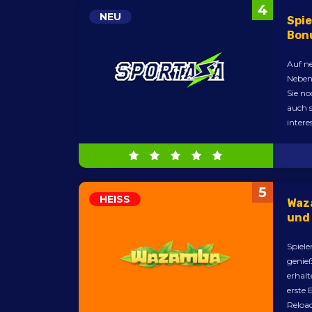
4
NEU
Spie
Bonu
Auf n
Neben
Sie no
auch s
intere
5
HEISS
Waza
und 
Spiel
genieß
erhalt
erste
Reloa