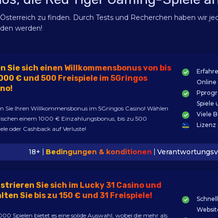
in Österreich zu finden. Durch Tests und Recherchen haben wir je
nden werden!
n Sie sich einen Willkommensbonus von bis
Erfahr
000 € und 500 Freispiele im 5Gringos
Online
no!
Pprogr
Spiele
n Sie Ihren Willkommensbonus im 5Gringos Casino! Wählen
Viele 
wischen einem 1000 € Einzahlungsbonus, bis zu 500
Lizenz
iele oder Cashback auf Verluste!
18+
Bedingungen & konditionen
Verantwortungsvo
strieren Sie sich im Lucky 31 Casino und
lten Sie bis zu 150 € und 31 Freispiele!
Schnell
Websit
000 Spielen bietet es eine solide Auswahl, wobei die mehr als