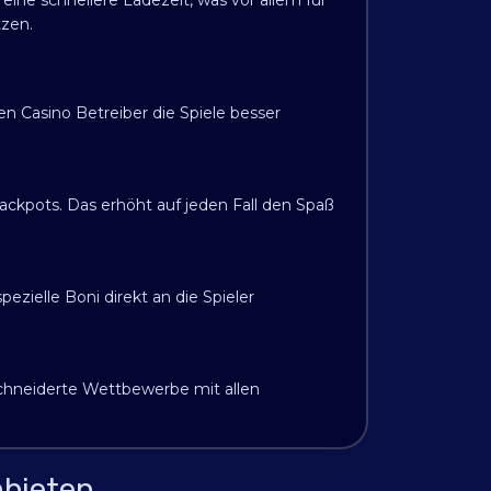
ine schnellere Ladezeit, was vor allem für
tzen.
n Casino Betreiber die Spiele besser
ackpots. Das erhöht auf jeden Fall den Spaß
ezielle Boni direkt an die Spieler
schneiderte Wettbewerbe mit allen
nbieten