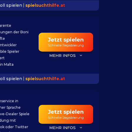
ll spielen
spielsuchthilfe.at
arente
ungen der Boni
fte
Jetzt spielen
entwickler
Schnelle Registrierung
ile Spieler
MEHR INFOS
ert
in Malta
ll spielen
spielsuchthilfe.at
service in
her Sprache
Jetzt spielen
ive-Dealer Spiele
Schnelle Registrierung
dung mit
ok oder Twitter
MEHR INFOS