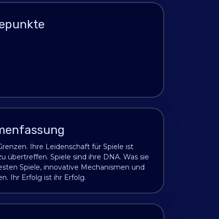
hepunkte
menfassung
renzen. Ihre Leidenschaft für Spiele ist
u übertreffen. Spiele sind ihre DNA. Was sie
besten Spiele, innovative Mechanismen und
 Ihr Erfolg ist ihr Erfolg.