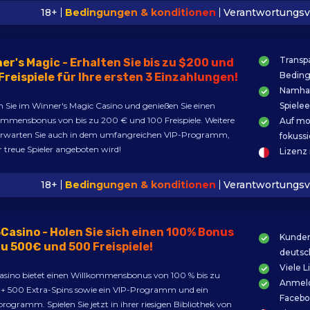
18+
Bedingungen & konditionen
Verantwortungsvo
Transp
er's Magic - Erhalten Sie bis zu $200 und
Beding
Freispiele für Ihre ersten 3 Einzahlungen!
Namha
n Sie im Winner's Magic Casino und genießen Sie einen
Spiele
ommensbonus von bis zu 200 € und 100 Freispiele. Weitere
Auf mob
erwarten Sie auch in dem umfangreichen VIP-Programm,
fokussi
r treue Spieler angeboten wird!
Lizenz 
18+
Bedingungen & konditionen
Verantwortungsvo
Casino - Holen Sie sich einen 100% Bonus
Kunden
zu 500€ und 500 Freispiele!
deutsc
Viele L
asino bietet einen Willkommensbonus von 100 % bis zu
Anmel
+ 500 Extra-Spins sowie ein VIP-Programm und ein
Facebo
rogramm. Spielen Sie jetzt in ihrer riesigen Bibliothek von