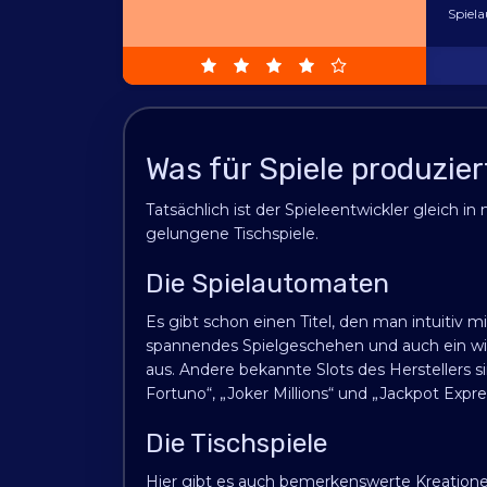
Spiela
Was für Spiele produzier
Tatsächlich ist der Spieleentwickler gleich
gelungene Tischspiele.
Die Spielautomaten
Es gibt schon einen Titel, den man intuitiv m
spannendes Spielgeschehen und auch ein wi
aus. Andere bekannte Slots des Herstellers s
Fortuno“, „Joker Millions“ und „Jackpot Expr
Die Tischspiele
Hier gibt es auch bemerkenswerte Kreatione