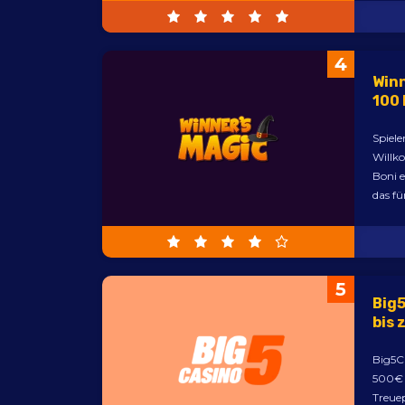
4
Winn
100 
Spiele
Willk
Boni 
das fü
5
Big5
bis 
Big5C
500€ 
Treuep