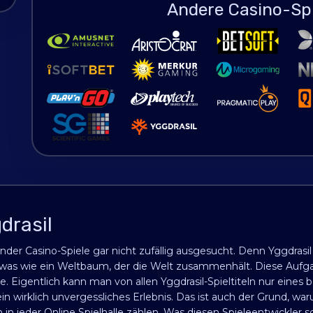
Andere Casino-Spi
drasil
der Casino-Spiele gar nicht zufällig ausgesucht. Denn Yggdrasi
etwas wie ein Weltbaum, der die Welt zusammenhält. Diese Aufg
iele. Eigentlich kann man von allen Yggdrasil-Spieltiteln nur eine
n wirklich unvergessliches Erlebnis. Das ist auch der Grund, waru
 in jeder Online Spielhalle zählen. Was diesen Spieleentwickler s