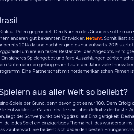
rasil
n Krakau, Polen gegründet. Den Namen des Gründers sollte man 
inem anderen gut bekannten Entwickler,
NetEnt
. Somit lässt si
 war bereits 2014 da und nachher ging es nur aufwärts. 2015 sta
d Yggdrasil-Turniere ein fester Bestandteil des Angebots. Es folgt
. Ein sicheres Spielangebot und faire Auszahlungen zählten sc
 Dem Unternehmen gelang es im Laufe der Jahre viele Innovatione
rogramm. Eine Partnerschaft mit nordamerikanischen Firmen ist 
pielern aus aller Welt so beliebt?
Casino-Spiele der Grund, denn davon gibt es nur 180. Dem Erfolg
te Entwickler für Casino-Inhalte sein, aber definitiv der beste. 
en, liegt der Schwerpunkt bei Yggdrasil auf Einzigartigkeit. Des
auch, da jedes Spiel ein einzigartiges Thema hat, das wunderbar 
il das Zauberwort. Sie bedient sich dabei den besten Errungensch