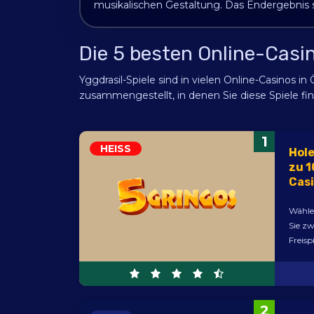
musikalischen Gestaltung. Das Endergebnis 
Die 5 besten Online-Casin
Yggdrasil-Spiele sind in vielen Online-Casinos 
zusammengestellt, in denen Sie diese Spiele fi
1
HEISS
Hole
zu 1
Casi
Wähle
Sie z
Freisp
2