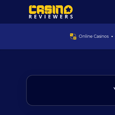
Online Casinos