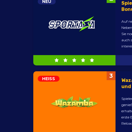
NEU
Spie
Bonu
Auf n
Neben
Sie no
auch s
intere
3
HEISS
Waza
und 
Spiel
genieß
erhalt
erste
Reloa