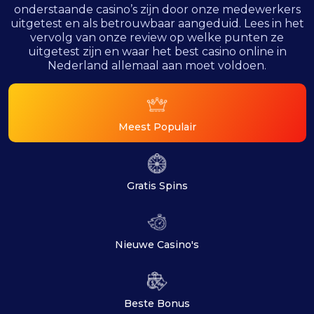
onderstaande casino’s zijn door onze medewerkers
uitgetest en als betrouwbaar aangeduid. Lees in het
vervolg van onze review op welke punten ze
uitgetest zijn en waar het best casino online in
Nederland allemaal aan moet voldoen.
Meest Populair
Gratis Spins
Nieuwe Casino's
Beste Bonus