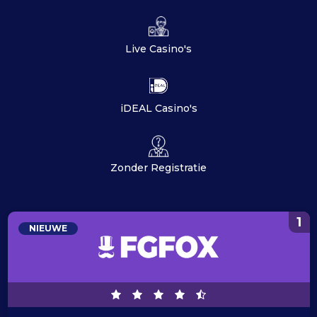
Live Casino's
iDEAL Casino's
Zonder Registratie
1
NIEUWE