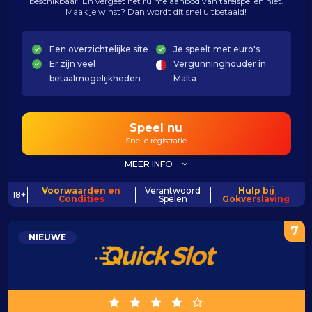
beschikbaar. En vergeet het ruime aanbod van tafelspellen niet.
Maak je winst? Dan wordt dit snel uitbetaald!
Een overzichtelijke site
Je speelt met euro's
Er zijn veel
Vergunninghouder in
betaalmogelijkheden
Malta
Speel nu
Snelle registratie
MEER INFO
Voorwaarden en
Verantwoord
Hulp bij
18+
Condities
Spelen
Gokverslaving
7
NIEUWE