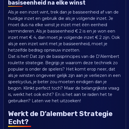
basiseenheid na elke winst
Als je een inzet wint, trek dan je basiseenheid af van de
huidige inzet en gebruik die als je volgende inzet. Je
moet dus na elke winst je inzet met één eenheid
verminderen. Als je basiseenheid € 2 is en je won een
inzet met € 4, dan moet je volgende inzet € 2 zijn. Ook
als je een inzet wint met je basiseenheid, moet je
hetzelfde bedrag opnieuw inzetten.
Dat is het! Dat zijn de basisprincipes van de D’Alembert
roulette strategie. Begrijp je waarom deze techniek zo
populair is onder de spelers? Het komt erop neer, dat
als je winsten ongeveer gelijk zijn aan je verliezen in een
speelcyclus, je beter zou moeten eindigen dan je
begon. Klinkt perfect toch? Maar de belangrijkste vraag
is, werkt het ook echt? En is het aan te raden het te
gebruiken? Laten we het uitzoeken!
Werkt de D’alembert Strategie
Echt?