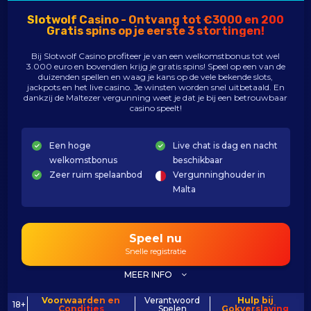
Slotwolf Casino - Ontvang tot €3000 en 200
Gratis spins op je eerste 3 stortingen!
Bij Slotwolf Casino profiteer je van een welkomstbonus tot wel
3.000 euro en bovendien krijg je gratis spins! Speel op een van de
duizenden spellen en waag je kans op de vele bekende slots,
jackpots en het live casino. Je winsten worden snel uitbetaald. En
dankzij de Maltezer vergunning weet je dat je bij een betrouwbaar
casino speelt!
Een hoge
Live chat is dag en nacht
welkomstbonus
beschikbaar
Zeer ruim spelaanbod
Vergunninghouder in
Malta
Speel nu
Snelle registratie
MEER INFO
Voorwaarden en
Verantwoord
Hulp bij
18+
Condities
Spelen
Gokverslaving