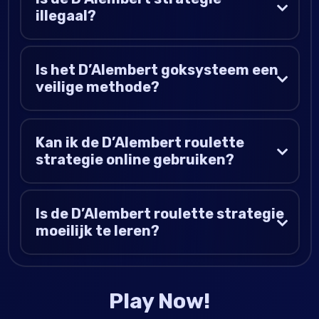
illegaal?
Is het D’Alembert goksysteem een
veilige methode?
Kan ik de D’Alembert roulette
strategie online gebruiken?
Is de D’Alembert roulette strategie
moeilijk te leren?
Play Now!