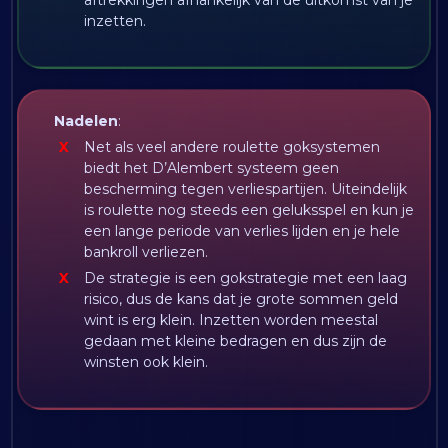
aftrekkingen afhankelijk van de uitkomst van je
inzetten.
Nadelen
:
Net als veel andere roulette goksystemen
biedt het D’Alembert systeem geen
bescherming tegen verliespartijen. Uiteindelijk
is roulette nog steeds een geluksspel en kun je
een lange periode van verlies lijden en je hele
bankroll verliezen.
De strategie is een gokstrategie met een laag
risico, dus de kans dat je grote sommen geld
wint is erg klein. Inzetten worden meestal
gedaan met kleine bedragen en dus zijn de
winsten ook klein.