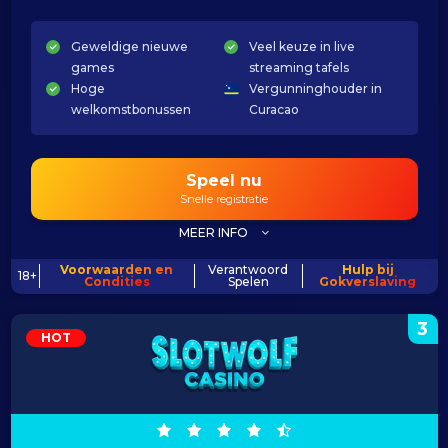
Geweldige nieuwe
Veel keuze in live
games
streaming tafels
Hoge
Vergunninghouder in
welkomstbonussen
Curacao
Speel nu
Snelle registratie
MEER INFO
Voorwaarden en
Verantwoord
Hulp bij
18+
Condities
Spelen
Gokverslaving
3
HOT