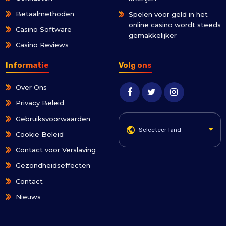
Betaalmethoden
Spelen voor geld in het
online casino wordt steeds
Casino Software
gemakkelijker
Casino Reviews
Informatie
Volg ons
Over Ons
Privacy Beleid
Gebruiksvoorwaarden
Selecteer land
Cookie Beleid
Contact voor Verslaving
Gezondheidseffecten
Contact
Nieuws