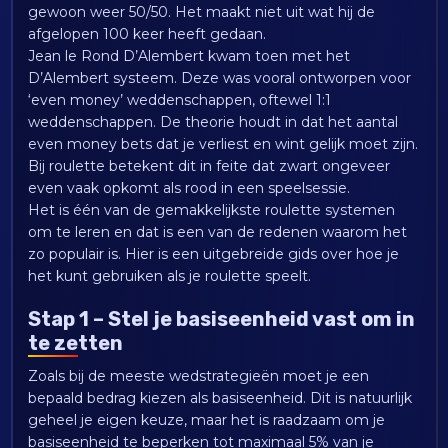
gewoon weer 50/50. Het maakt niet uit wat hij de
afgelopen 100 keer heeft gedaan.
Jean le Rond D’Alembert kwam toen met het
D’Alembert systeem. Deze was vooral ontworpen voor
‘even money’ weddenschappen, oftewel 1:1
weddenschappen. De theorie houdt in dat het aantal
even money bets dat je verliest en wint gelijk moet zijn.
Bij roulette betekent dit in feite dat zwart ongeveer
even vaak opkomt als rood in een speelsessie.
Het is één van de gemakkelijkste roulette systemen
om te leren en dat is een van de redenen waarom het
zo populair is. Hier is een uitgebreide gids over hoe je
het kunt gebruiken als je roulette speelt.
Stap 1 – Stel je basiseenheid vast om in
te zetten
Zoals bij de meeste wedstrategieën moet je een
bepaald bedrag kiezen als basiseenheid. Dit is natuurlijk
geheel je eigen keuze, maar het is raadzaam om je
basiseenheid te beperken tot maximaal 5% van je