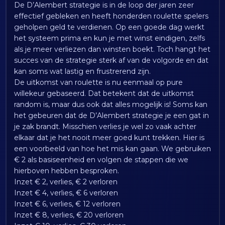
De D’Alembert strategie is in de loop der jaren zeer
effectief gebleken en heeft honderden roulette spelers
geholpen geld te verdienen. Op een goede dag werkt
het systeem prima en kun je met winst eindigen, zelfs
als je meer verliezen dan winsten boekt. Toch hangt het
succes van de strategie sterk af van de volgorde en dat
kan soms wat lastig en frustrerend zijn.
De uitkomst van roulette is nu eenmaal op pure
willekeur gebaseerd. Dat betekent dat de uitkomst
random is, maar dus ook dat alles mogelijk is! Soms kan
het gebeuren dat de D’Alembert strategie je een gat in
je zak brandt. Misschien verlies je wel zo vaak achter
elkaar dat je het nooit meer goed kunt trekken. Hier is
een voorbeeld van hoe het mis kan gaan. We gebruiken
€ 2 als basiseenheid en volgen de stappen die we
hierboven hebben besproken.
Inzet € 2, verlies, € 2 verloren
Inzet € 4, verlies, € 6 verloren
Inzet € 6, verlies, € 12 verloren
Inzet € 8, verlies, € 20 verloren