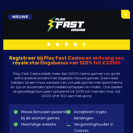
1
NIEUWE
Registreer bij Play Fast Casino en ontvang een
royale stortingsbonus van 120% tot €2000!
Play Fast Casino biedt meer dan 5000 casino games van grote
softwareleveranciers met dagelijks nieuwe games. Daarnaast
hebben ze een mooi aanbod van virtuele games met sportthema
en zijn er duizenden sportweddenschappen te vinden. Ook bieden
ze geweldige bonussen oplopend tot 120% tot met een max. tot
2000 of € 100 aan free spins!
Mooie bonussen passend
Accepteert crypto
bij de soorten games
betalingen
Meertalige website
Vergunninghouder in
Curacao