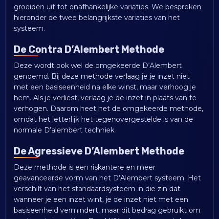
groeiden uit tot onafhankelijke variaties. We bespreken
hieronder de twee belangrijkste variaties van het
systeem.
De Contra D’Alembert Methode
Deze wordt ook wel de omgekeerde D’Alembert
genoemd. Bij deze methode verlaag je je inzet niet
met een basiseenheid na elke winst, maar verhoog je
hem. Als je verliest, verlaag je de inzet in plaats van te
verhogen. Daarom heet het de omgekeerde methode,
omdat het letterlijk het tegenovergestelde is van de
normale D’alembert techniek.
De Agressieve D’Alembert Methode
Deze methode is een riskantere en meer
geavanceerde vorm van het D’Alembert systeem. Het
verschilt van het standaardsysteem in die zin dat
wanneer je een inzet wint, je de inzet niet met een
basiseenheid vermindert, maar dit bedrag gebruikt om