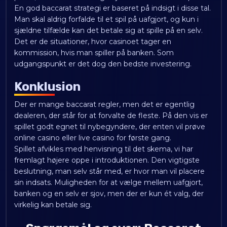
En god baccarat strategi er baseret på indsigt i disse tal.
Man skal aldrig forfalde til et spil på uafgjort, og kun i
sjældne tilfælde kan det betale sig at spille på en selv.
Det er de situationer, hvor casinoet tager en
kommission, hvis man spiller på banken. Som
udgangspunkt er det dog den bedste investering.
Konklusion
Der er mange baccarat regler, men det er egentlig
dealeren, der står for at forvalte de fleste. På den vis er
spillet godt egnet til nybegyndere, der enten vil prøve
online casino eller live casino for første gang.
Spillet afvikles med henvisning til det skema, vi har
fremlagt højere oppe i introduktionen. Den vigtigste
beslutning, man selv står med, er hvor man vil placere
sin indsats. Muligheden for at vælge mellem uafgjort,
banken og en selv er sjov, men der er kun ét valg, der
virkelig kan betale sig.