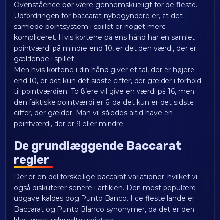
Ovenstående bør være gennemskueligt for de fleste.
Udfordringen for baccarat nybegyndere er, at det
samlede pointsystem i spillet er noget mere
kompliceret. Hvis kortene på ens hånd har en samlet
pointværdi på mindre end 10, er det den værdi, der er
gældende i spillet.
Men hvis kortene i din hånd giver et tal, der er højere
end 10, er det kun det sidste ciffer, der gælder i forhold
til pointværdien. To 8’ere vil give en værdi på 16, men
den faktiske pointværdi er 6, da det kun er det sidste
ciffer, der gælder. Man vil således altid have en
pointværdi, der er 9 eller mindre.
De grundlæggende Baccarat
regler
Der er en del forskellige baccarat variationer, hvilket vi
også diskuterer senere i artiklen. Den mest populære
udgave kaldes dog Punto Banco. I de fleste lande er
Baccarat og Punto Blanco synonymer, da det er den
klart mest udbredte variation.