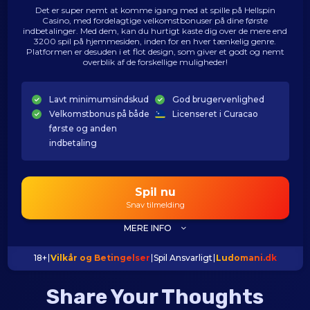
Det er super nemt at komme igang med at spille på Hellspin
Casino, med fordelagtige velkomstbonuser på dine første
indbetalinger. Med dem, kan du hurtigt kaste dig over de mere end
3200 spil på hjemmesiden, inden for en hver tænkelig genre.
Platformen er desuden i et flot design, som giver et godt og nemt
overblik af de forskellige muligheder!
Lavt minimumsindskud
God brugervenlighed
Velkomstbonus på både
Licenseret i Curacao
første og anden
indbetaling
Spil nu
Snav tilmelding
MERE INFO
18+
Vilkår og Betingelser
Spil Ansvarligt
Ludomani.dk
Share Your Thoughts