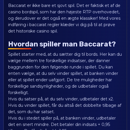
Baccarat er ikke bare et sjovt spil. Det er faktisk et af de
casino bordspil, som har den højeste RTP overhovedet,
og derudover er det også en ægte klassiker! Med vores
indføring i baccarat regler klæder vi dig på til at prøve
det historiske casino spil.
Hvordan spiller man Baccarat?
Spillet starter med, at du sætter dig til bords. Her kan du
vælge mellem tre forskellige indsatser, der danner
baggrunden for den følgende runde i spillet. Du kan
enten vælge, at du selv vinder spillet, at banken vinder
eller at spillet ender uafgjort. De tre muligheder har
forskellige sandsynligheder, og de udbetaler også
forskelligt.
Hvis du satser på, at du selv vinder, udbetaler det x2.
Hvis du vinder spillet, får du altså det dobbelte tilbage af
det, som du har satset.
Hvis du i stedet spiller på, at banken vinder, udbetaler
det en snert mindre. Det betaler din indsats + 0,95