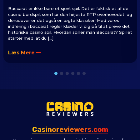
Baccarat er ikke bare et sjovt spil. Det er faktisk et af de
casino bordspil, som har den højeste RTP overhovedet, og
derudover er det også en ægte klassiker! Med vores
indføring i baccarat regler klæder vi dig på til at prøve det
historiske casino spil. Hvordan spiller man Baccarat? Spillet
starter med, at du […]
Læs Mere
Casinoreviewers.com