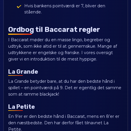
Hvis bankens pointværdi er 7, bliver den
stående.
Ordbog til Baccarat regler
I Baccarat møder du en masse lingo, begreber og
udtryk, som ikke altid er til at gennemskue. Mange af
udtrykkene er engelske og franske. I vores oversigt
giver vi en introduktion til de mest hyppige.
La Grande
La Grande betyder bare, at du har den bedste hånd i
spillet – en pointværdi på 9. Det er egentlig det samme
som at ramme blackjack!
La Petite
En 9’er er den bedste hånd i Baccarat, mens en 8’er er
den næstbedste. Den har derfor fået tilnavnet La
Petite.