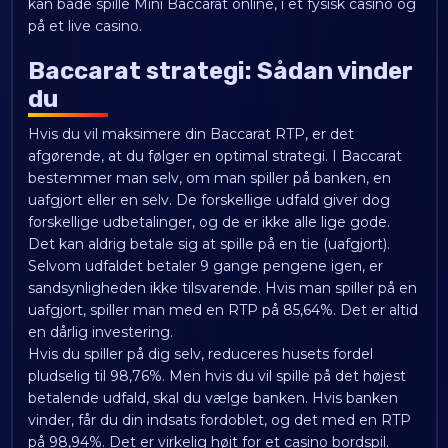
kan både spille Mini Baccarat online, i et fysisk casino og
på et live casino.
Baccarat strategi: Sådan vinder
du
Hvis du vil maksimere din Baccarat RTP, er det
afgørende, at du følger en optimal strategi. I Baccarat
bestemmer man selv, om man spiller på banken, en
uafgjort eller en selv. De forskellige udfald giver dog
forskellige udbetalinger, og de er ikke alle lige gode.
Det kan aldrig betale sig at spille på en tie (uafgjort).
Selvom udfaldet betaler 9 gange pengene igen, er
sandsynligheden ikke tilsvarende. Hvis man spiller på en
uafgjort, spiller man med en RTP på 85,64%. Det er altid
en dårlig investering.
Hvis du spiller på dig selv, reduceres husets fordel
pludselig til 98,76%. Men hvis du vil spille på det højest
betalende udfald, skal du vælge banken. Hvis banken
vinder, får du din indsats fordoblet, og det med en RTP
på 98,94%. Det er virkelig højt for et casino bordspil.