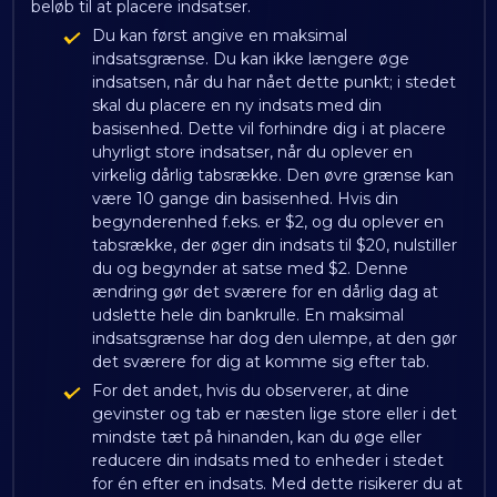
beløb til at placere indsatser.
Du kan først angive en maksimal
indsatsgrænse. Du kan ikke længere øge
indsatsen, når du har nået dette punkt; i stedet
skal du placere en ny indsats med din
basisenhed. Dette vil forhindre dig i at placere
uhyrligt store indsatser, når du oplever en
virkelig dårlig tabsrække. Den øvre grænse kan
være 10 gange din basisenhed. Hvis din
begynderenhed f.eks. er $2, og du oplever en
tabsrække, der øger din indsats til $20, nulstiller
du og begynder at satse med $2. Denne
ændring gør det sværere for en dårlig dag at
udslette hele din bankrulle. En maksimal
indsatsgrænse har dog den ulempe, at den gør
det sværere for dig at komme sig efter tab.
For det andet, hvis du observerer, at dine
gevinster og tab er næsten lige store eller i det
mindste tæt på hinanden, kan du øge eller
reducere din indsats med to enheder i stedet
for én efter en indsats. Med dette risikerer du at