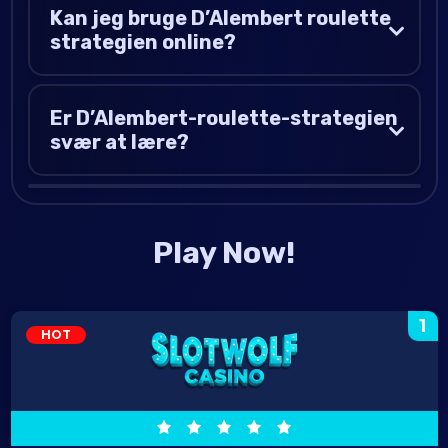
Kan jeg bruge D’Alembert roulette
strategien online?
Er D’Alembert-roulette-strategien
svær at lære?
Play Now!
1
HOT