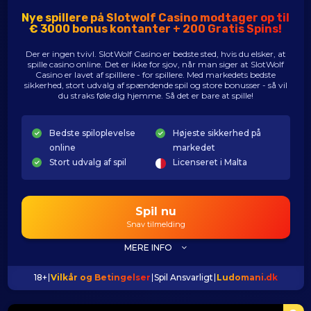
Nye spillere på Slotwolf Casino modtager op til
€ 3000 bonus kontanter + 200 Gratis Spins!
Der er ingen tvivl. SlotWolf Casino er bedste sted, hvis du elsker, at
spille casino online. Det er ikke for sjov, når man siger at SlotWolf
Casino er lavet af spilllere - for spillere. Med markedets bedste
sikkerhed, stort udvalg af spændende spil og store bonusser - så vil
du straks føle dig hjemme. Så det er bare at spille!
Bedste spiloplevelse
Højeste sikkerhed på
online
markedet
Stort udvalg af spil
Licenseret i Malta
Spil nu
Snav tilmelding
MERE INFO
18+
Vilkår og Betingelser
Spil Ansvarligt
Ludomani.dk