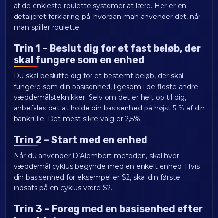
af de enkleste roulette systemer at lære. Her er en
detaljeret forklaring på, hvordan man anvender det, når
man spiller roulette.
Trin 1 – Beslut dig for et fast beløb, der
skal fungere som en enhed
Du skal beslutte dig for et bestemt beløb, der skal
fungere som din basisenhed, ligesom i de fleste andre
væddemålsteknikker. Selv om det er helt op til dig,
anbefales det at holde din basisenhed på højst 5 % af din
bankrulle. Det mest sikre valg er 2,5%.
Trin 2 – Start med en enhed
Når du anvender D’Alembert metoden, skal hver
væddemål cyklus begynde med en enkelt enhed. Hvis
din basisenhed for eksempel er $2, skal din første
indsats på en cyklus være $2.
Trin 3 – Forøg med en basisenhed efter