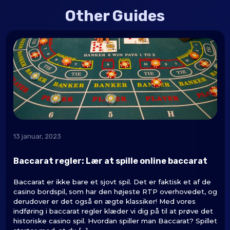
Other Guides
13 januar, 2023
Baccarat regler: Lær at spille online baccarat
Baccarat er ikke bare et sjovt spil. Det er faktisk et af de
casino bordspil, som har den højeste RTP overhovedet, og
derudover er det også en ægte klassiker! Med vores
indføring i baccarat regler klæder vi dig på til at prøve det
historiske casino spil. Hvordan spiller man Baccarat? Spillet