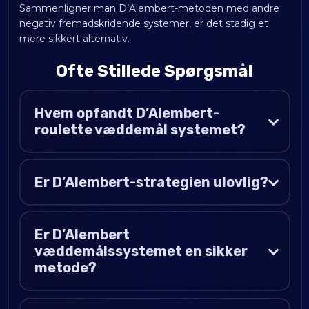
Sammenligner man D’Alembert-metoden med andre
negativ fremadskridende systemer, er det stadig et
mere sikkert alternativ.
Ofte Stillede Spørgsmål
Hvem opfandt D’Alembert-
roulette væddemål systemet?
Er D’Alembert-strategien ulovlig?
Er D’Alembert
væddemålssystemet en sikker
metode?