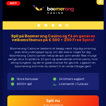
2
HOT
Spil på Boomerang Casino og få en generøs
velkomstbonus på € 500 + 200 Free Spins!
Boomerang Casino er bestemt et besøg værd. Kig dig omkring,
prøv dine yndlingsspil og se, om det ikke er noget for dig.
Boomerang Casino samler netop de spil, som sender flest muligt
penge retur til spillerne. Et sjovt og spændende online casino, hvor
alting fungerer, og der er gode chancer for gevinst. Ligesom en
boomerang kommer du sikkert til at vende tilbage igen!
Store bonusser
24 timers support
6000+ spil
Licenseret i Curacao
Spil nu
Snav tilmelding