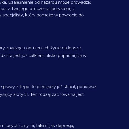
zyka. Uzależnienie od hazardu może prowadzić
oba z Twojego otoczenia, boryka się z
specjalisty, który pomoże w powrocie do
óry znacząco odmieni ich życie na lepsze.
sta jest już całkiem blisko popadnięcia w
awy z tego, ile pieniędzy już stracił, ponieważ
sięcy złotych. Ten rodzaj zachowania jest
mi psychicznymi, takimi jak depresja,