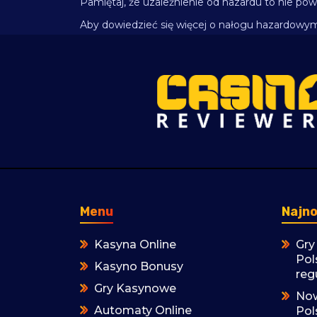
Pamiętaj, że uzależnienie od hazardu to nie po
Aby dowiedzieć się więcej o nałogu hazardowym
Menu
Najn
Kasyna Online
Gry
Pol
Kasyno Bonusy
reg
Gry Kasynowe
Now
Automaty Online
Pol