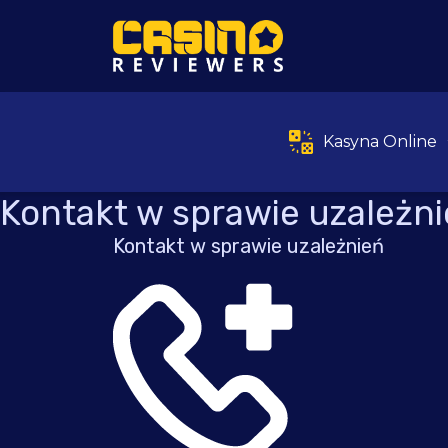
Kasyna Online
Kontakt w sprawie uzależn
Kontakt w sprawie uzależnień