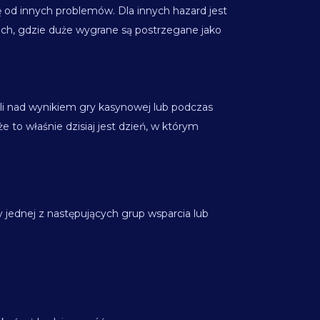
ę od innych problemów. Dla innych hazard jest
ach, gdzie duże wygrane są postrzegane jako
li nad wynikiem gry kasynowej lub podczas
e to właśnie dzisiaj jest dzień, w którym
 jednej z następujących grup wsparcia lub