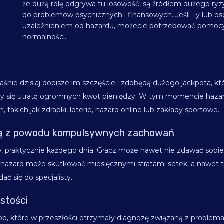
że dużą rolę odgrywa tu losowość, są źródłem dużego ry
do problemów psychicznych i finansowych. Jeśli Ty lub os
uzależnieniem od hazardu, możecie potrzebować pomocy 
normalności.
aśnie dzisiaj dopisze im szczęście i zdobędą dużego jackpota, kt
 się utratą ogromnych kwot pieniędzy. W tym momencie hazardzi
 takich jak zdrapki, loterie, hazard online lub zakłady sportowe.
pią z powodu kompulsywnych zachowań
praktycznie każdego dnia. Gracz może nawet nie zdawać sobie spr
y hazard może skutkować miesięcznymi stratami setek, a nawet ty
ać się do specjalisty.
stości
ób, które w przeszłości otrzymały diagnozę związaną z problema