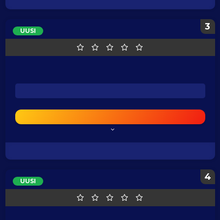
3
UUSI
4
UUSI