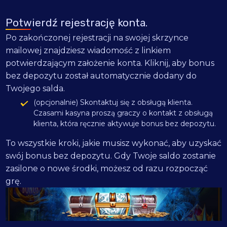
Potwierdź rejestrację konta.
Po zakończonej rejestracji na swojej skrzynce
mailowej znajdziesz wiadomość z linkiem
potwierdzającym założenie konta. Kliknij, aby bonus
bez depozytu został automatycznie dodany do
Twojego salda.
(opcjonalnie) Skontaktuj się z obsługą klienta.
Czasami kasyna proszą graczy o kontakt z obsługą
klienta, która ręcznie aktywuje bonus bez depozytu.
To wszystkie kroki, jakie musisz wykonać, aby uzyskać
swój bonus bez depozytu. Gdy Twoje saldo zostanie
zasilone o nowe środki, możesz od razu rozpocząć
grę.