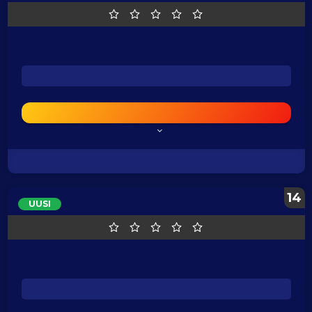
14
UUSI