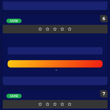
6
UUSI
7
UUSI