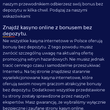
naszym przewodnikiem odbierzesz swój bonus bez
depozytu w kilka chwil. Podążaj za naszymi
wskazówkami:
Znajdź kasyno online z bonusem bez
depozytu.
Nie wszystkie kasyna internetowe w Polsce oferują
bonusy bez depozytu. Z tego powodu musisz
zwrócić szczególną uwagę na aktualną ofertę
promocyjną witryn hazardowych. Nie musisz jednak
tracić cennego czasu i samodzielnie przeszukiwać
Internetu. Na tej stronie znajdziesz starannie
wyselekcjonowane kasyna internetowe, które
oferują swoim nowym graczom atrakcyjne bonusy
bez depozytu. Dodatkowo wszystkie przedstawione
tu strony zostały sprawdzone przez naszych
ekspertów. Masz gwarancję, że wybraliśmy wyłącznie
bezpieczne i zaufane strony kasyn online.