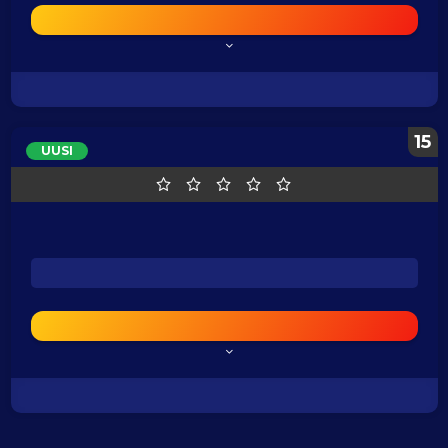
15
UUSI