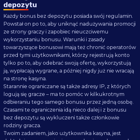
depozytu
Każdy bonus bez depozytu posiada swój regulamin.
Powstał on po to, aby uniknąć nadużywania promocji
ze strony graczy i zapobiec nieuczciwemu
wykorzystaniu bonusu. Warunki i zasady
towarzyszące bonusowi mają też chronić operatorów
przed tymi użytkownikami, którzy rejestrują konto
tylko po to, aby odebrać swoją ofertę, wykorzystują
ją, wypłacają wygrane, a później nigdy już nie wracają
na stronę kasyna.
Starannie ograniczane są także adresy IP, z których
logują się gracze – ma to pomóc w kilkukrotnym
odbieraniu tego samego bonusu przez jedną osobę.
Czasami te ograniczenia idą nieco dalej i z bonusu
bez depozytu są wykluczeni także członkowie
rodziny gracza.
Twoim zadaniem, jako użytkownika kasyna, jest