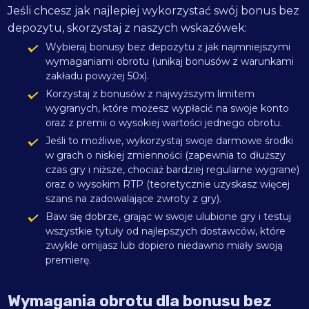
Jeśli chcesz jak najlepiej wykorzystać swój bonus bez
depozytu, skorzystaj z naszych wskazówek:
Wybieraj bonusy bez depozytu z jak najmniejszymi
wymaganiami obrotu (unikaj bonusów z warunkami
zakładu powyżej 50x).
Korzystaj z bonusów z najwyższym limitem
wygranych, które możesz wypłacić na swoje konto
oraz z premii o wysokiej wartości jednego obrotu.
Jeśli to możliwe, wykorzystaj swoje darmowe środki
w grach o niskiej zmienności (zapewnia to dłuższy
czas gry i niższe, chociaż bardziej regularne wygrane)
oraz o wysokim RTP (teoretycznie uzyskasz więcej
szans na zadowalające zwroty z gry).
Baw się dobrze, grając w swoje ulubione gry i testuj
wszystkie tytuły od najlepszych dostawców, które
zwykle omijasz lub dopiero niedawno miały swoją
premierę.
Wymagania obrotu dla bonusu bez