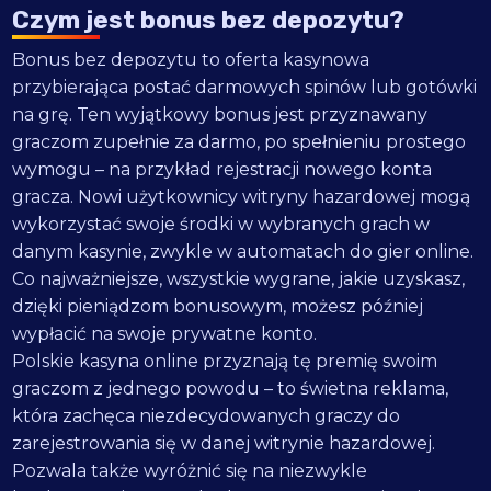
Czym jest bonus bez depozytu?
Bonus bez depozytu to oferta kasynowa
przybierająca postać darmowych spinów lub gotówki
na grę. Ten wyjątkowy bonus jest przyznawany
graczom zupełnie za darmo, po spełnieniu prostego
wymogu – na przykład rejestracji nowego konta
gracza. Nowi użytkownicy witryny hazardowej mogą
wykorzystać swoje środki w wybranych grach w
danym kasynie, zwykle w automatach do gier online.
Co najważniejsze, wszystkie wygrane, jakie uzyskasz,
dzięki pieniądzom bonusowym, możesz później
wypłacić na swoje prywatne konto.
Polskie kasyna online przyznają tę premię swoim
graczom z jednego powodu – to świetna reklama,
która zachęca niezdecydowanych graczy do
zarejestrowania się w danej witrynie hazardowej.
Pozwala także wyróżnić się na niezwykle