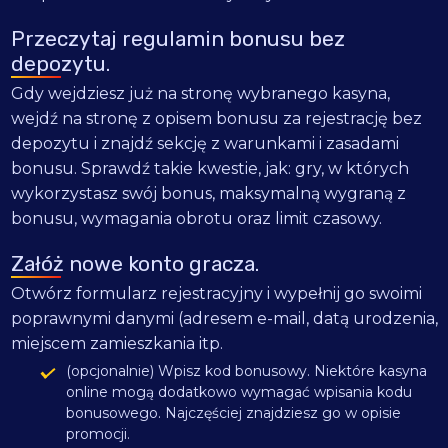
Przeczytaj regulamin bonusu bez
depozytu.
Gdy wejdziesz już na stronę wybranego kasyna,
wejdź na stronę z opisem bonusu za rejestrację bez
depozytu i znajdź sekcję z warunkami i zasadami
bonusu. Sprawdź takie kwestie, jak: gry, w których
wykorzystasz swój bonus, maksymalną wygraną z
bonusu, wymagania obrotu oraz limit czasowy.
Załóż nowe konto gracza.
Otwórz formularz rejestracyjny i wypełnij go swoimi
poprawnymi danymi (adresem e-mail, datą urodzenia,
miejscem zamieszkania itp.
(opcjonalnie) Wpisz kod bonusowy. Niektóre kasyna
online mogą dodatkowo wymagać wpisania kodu
bonusowego. Najczęściej znajdziesz go w opisie
promocji.