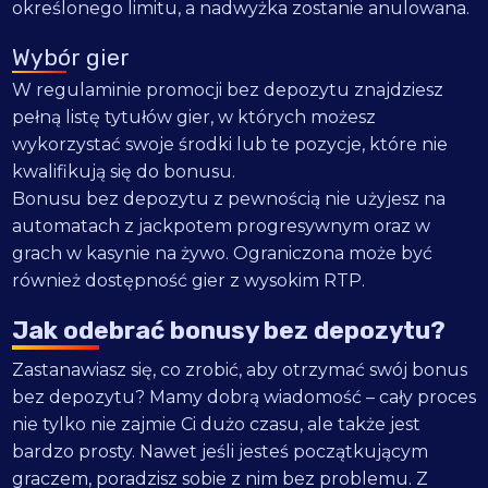
określonego limitu, a nadwyżka zostanie anulowana.
Wybór gier
W regulaminie promocji bez depozytu znajdziesz
pełną listę tytułów gier, w których możesz
wykorzystać swoje środki lub te pozycje, które nie
kwalifikują się do bonusu.
Bonusu bez depozytu z pewnością nie użyjesz na
automatach z jackpotem progresywnym oraz w
grach w kasynie na żywo. Ograniczona może być
również dostępność gier z wysokim RTP.
Jak odebrać bonusy bez depozytu?
Zastanawiasz się, co zrobić, aby otrzymać swój bonus
bez depozytu? Mamy dobrą wiadomość – cały proces
nie tylko nie zajmie Ci dużo czasu, ale także jest
bardzo prosty. Nawet jeśli jesteś początkującym
graczem, poradzisz sobie z nim bez problemu. Z