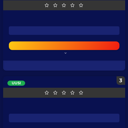
3
UUSI