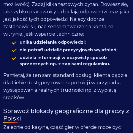
możliwość). Zadaj kilka testowych pytań. Dowiesz się,
jak szybko pracownicy udzielają odpowiedzi oraz jaka
jest jakość tych odpowiedzi. Należy dobrze
zastanowić się nad sensem tworzenia konta na
witrynie, jeśli wsparcie techniczne:
unika udzielania odpowiedzi;
nie potrafi udzielić precyzyjnych wyjaśnień;
udziela informacji w oczywisty sposób
sprzecznych np. z zapisami regulaminu.
Pamiętaj, że ten sam standard obsługi klienta będzie
dla Ciebie dostępny również później i w przypadku
występowania realnych trudności np. z wypłatą
środków.
Sprawdź blokady geograficzne dla graczy z
Polski
Zależnie od kasyna, część gier w ofercie może być