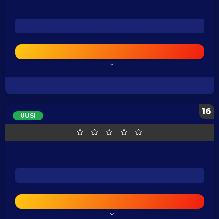
16
UUSI