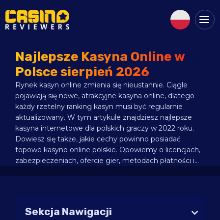
Najlepsze Kasyna Online w
Polsce sierpień 2026
Rynek kasyn online zmienia się nieustannie. Ciągle
pojawiają się nowe, atrakcyjne kasyna online, dlatego
każdy rzetelny ranking kasyn musi być regularnie
aktualizowany. W tym artykule znajdziesz najlepsze
kasyna internetowe dla polskich graczy w 2022 roku.
Dowiesz się także, jakie cechy powinno posiadać
topowe kasyno online polskie. Opowiemy o licencjach,
zabezpieczeniach, ofercie gier, metodach płatności i
wielu innych aspektach. Wskażemy Ci też kilka
pożytecznych i sprawdzonych metod, które warto
stosować przy ocenie kasyna online. Nie czekaj więc
dłużej i sprawdź nasz kompleksowy przewodnik po
Sekcja Nawigacji
kasynach online dla polskich graczy!