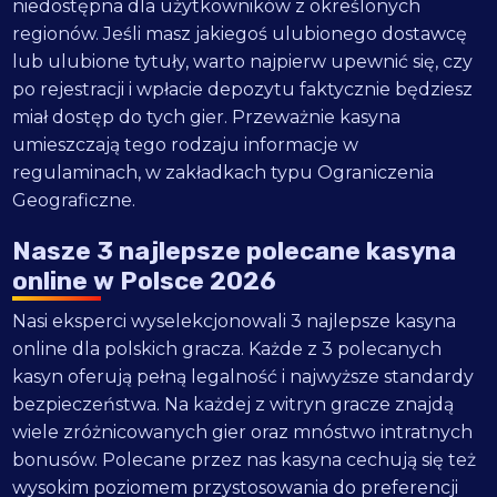
niedostępna dla użytkowników z określonych
regionów. Jeśli masz jakiegoś ulubionego dostawcę
lub ulubione tytuły, warto najpierw upewnić się, czy
po rejestracji i wpłacie depozytu faktycznie będziesz
miał dostęp do tych gier. Przeważnie kasyna
umieszczają tego rodzaju informacje w
regulaminach, w zakładkach typu Ograniczenia
Geograficzne.
Nasze 3 najlepsze polecane kasyna
online w Polsce 2026
Nasi eksperci wyselekcjonowali 3 najlepsze kasyna
online dla polskich gracza. Każde z 3 polecanych
kasyn oferują pełną legalność i najwyższe standardy
bezpieczeństwa. Na każdej z witryn gracze znajdą
wiele zróżnicowanych gier oraz mnóstwo intratnych
bonusów. Polecane przez nas kasyna cechują się też
wysokim poziomem przystosowania do preferencji