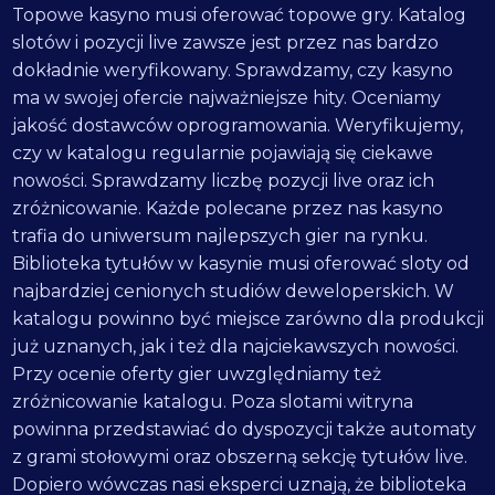
Topowe kasyno musi oferować topowe gry. Katalog
slotów i pozycji live zawsze jest przez nas bardzo
dokładnie weryfikowany. Sprawdzamy, czy kasyno
ma w swojej ofercie najważniejsze hity. Oceniamy
jakość dostawców oprogramowania. Weryfikujemy,
czy w katalogu regularnie pojawiają się ciekawe
nowości. Sprawdzamy liczbę pozycji live oraz ich
zróżnicowanie. Każde polecane przez nas kasyno
trafia do uniwersum najlepszych gier na rynku.
Biblioteka tytułów w kasynie musi oferować sloty od
najbardziej cenionych studiów deweloperskich. W
katalogu powinno być miejsce zarówno dla produkcji
już uznanych, jak i też dla najciekawszych nowości.
Przy ocenie oferty gier uwzględniamy też
zróżnicowanie katalogu. Poza slotami witryna
powinna przedstawiać do dyspozycji także automaty
z grami stołowymi oraz obszerną sekcję tytułów live.
Dopiero wówczas nasi eksperci uznają, że biblioteka