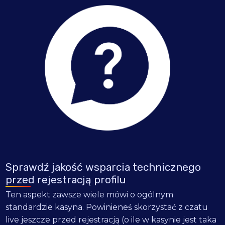
Sprawdź jakość wsparcia technicznego
przed rejestracją profilu
Ten aspekt zawsze wiele mówi o ogólnym
standardzie kasyna. Powinieneś skorzystać z czatu
live jeszcze przed rejestracją (o ile w kasynie jest taka