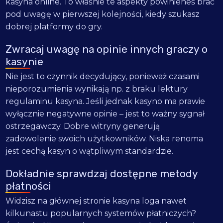
kasyna online. To właśnie te aspekty powinieneś brać
pod uwagę w pierwszej kolejności, kiedy szukasz
dobrej platformy do gry.
Zwracaj uwagę na opinie innych graczy o
kasynie
Nie jest to czynnik decydujący, ponieważ czasami
nieporozumienia wynikają np. z braku lektury
regulaminu kasyna. Jeśli jednak kasyno ma prawie
wyłącznie negatywne opinie – jest to ważny sygnał
ostrzegawczy. Dobre witryny generują
zadowolenie swoich użytkowników. Niska renoma
jest cechą kasyn o wątpliwym standardzie.
Dokładnie sprawdzaj dostępne metody
płatności
Widzisz na głównej stronie kasyna loga nawet
kilkunastu popularnych systemów płatniczych?