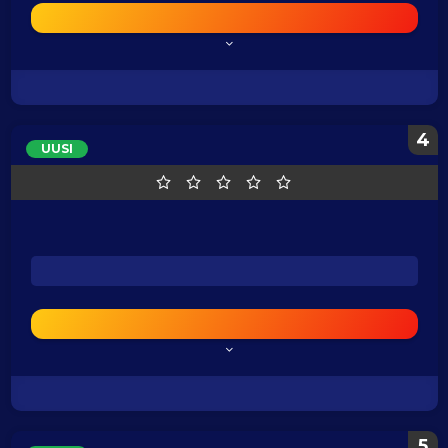
4
UUSI
5