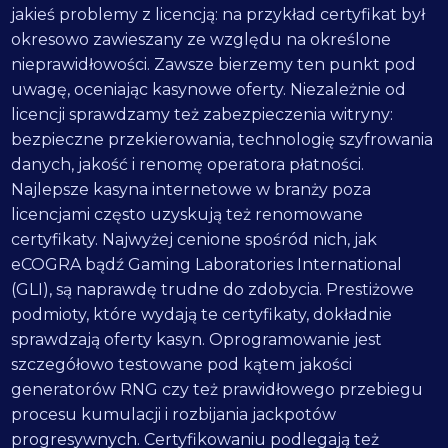
jakieś problemy z licencją: na przykład certyfikat był
okresowo zawieszany ze względu na określone
nieprawidłowości. Zawsze bierzemy ten punkt pod
uwagę, oceniając kasynowe oferty. Niezależnie od
licencji sprawdzamy też zabezpieczenia witryny:
bezpieczne przekierowania, technologię szyfrowania
danych, jakość i renomę operatora płatności.
Najlepsze kasyna internetowe w branży poza
licencjami często uzyskują też renomowane
certyfikaty. Najwyżej cenione spośród nich, jak
eCOGRA bądź Gaming Laboratories International
(GLI), są naprawdę trudne do zdobycia. Prestiżowe
podmioty, które wydają te certyfikaty, dokładnie
sprawdzają oferty kasyn. Oprogramowanie jest
szczegółowo testowane pod kątem jakości
generatorów RNG czy też prawidłowego przebiegu
procesu kumulacji i rozbijania jackpotów
progresywnych. Certyfikowaniu podlegają też