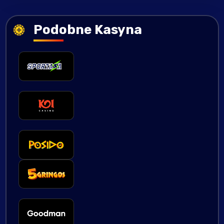
Podobne Kasyna