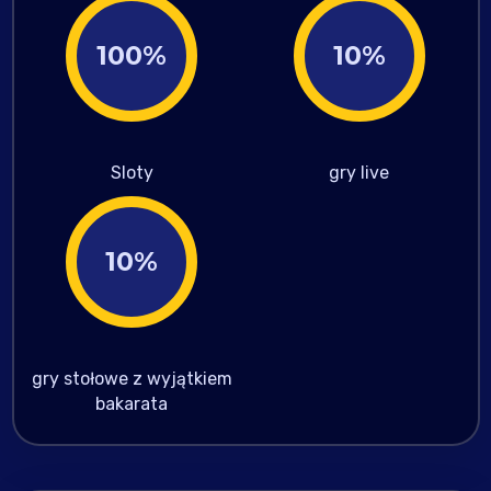
100%
10%
Sloty
gry live
10%
gry stołowe z wyjątkiem
bakarata