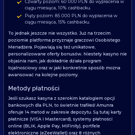
Czwarty poziom: 60 000 PLN do wypłacenia w
ciągu miesiąca, 10% cashbacku.
Piąty poziom: 85 000 PLN do wypłacenia w
ciągu miesiąca, 15% cashbacku.
To jednak jeszcze nie wszystko. Już na trzecim
poziomie platforma przyznaje graczowi Osobistego
Menadżera. Pojawiają się też unikatowe,
personalizowane oferty bonusów. Niestety kasyno nie
objaśnia nam, jak dokładnie działa program
lojalnościowy oraz w jaki konkretnie sposób można
awansować na kolejne poziomy.
Metody płatności
Jeśli szukasz kasyna z szerokim katalogiem opcji
bankowych dla PLN, to świetnie trafiłeś! Amunra
oferuje 14 metod w zakresie depozytu. Są tutaj karty
płatnicze (VISA i Mastercard), systemy płatności
online (BLIK, Apple Pay, MiFinity), portfele
elektroniczne (eZeeWallet) oraz 8 różnych