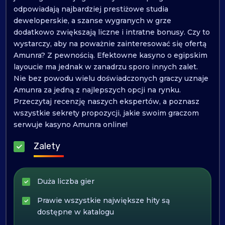
odpowiadają najbardziej prestiżowe studia
deweloperskie, a szanse wygranych w grze
dodatkowo zwiększają liczne i intratne bonusy. Czy to
wystarczy, aby na poważnie zainteresować się ofertą
Amunra? Z pewnością. Efektowne kasyno o egipskim
layoucie ma jednak w zanadrzu sporo innych zalet.
Nie bez powodu wielu doświadczonych graczy uznaje
Amunra za jedną z najlepszych opcji na rynku.
Przeczytaj recenzję naszych ekspertów, a poznasz
wszystkie sekrety propozycji, jakie swoim graczom
serwuje kasyno Amunra online!
Zalety
Duża liczba gier
Prawie wszystkie największe hity są
dostępne w katalogu