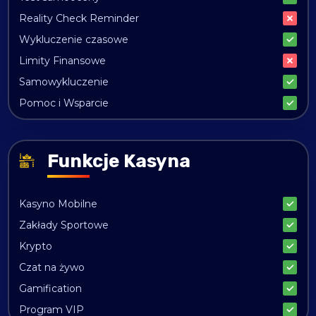
Reality Check Reminder
Wykluczenie czasowe
Limity Finansowe
Samowykluczenie
Pomoc i Wsparcie
Funkcje Kasyna
Kasyno Mobilne
Zakłady Sportowe
Krypto
Czat na żywo
Gamification
Program VIP