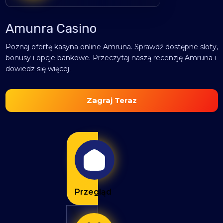
Amunra Casino
Poznaj ofertę kasyna online Amruna. Sprawdź dostępne sloty,
bonusy i opcje bankowe. Przeczytaj naszą recenzję Amruna i
dowiedz się więcej.
Zagraj Teraz
Przegląd