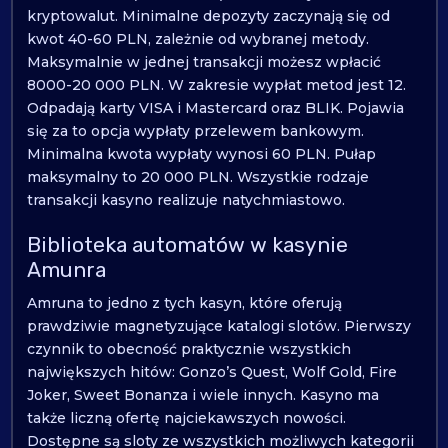
kryptowalut. Minimalne depozyty zaczynają się od
kwot 40-60 PLN, zależnie od wybranej metody.
Maksymalnie w jednej transakcji możesz wpłacić
8000-20 000 PLN. W zakresie wypłat metod jest 12.
Odpadają karty VISA i Mastercard oraz BLIK. Pojawia
się za to opcja wypłaty przelewem bankowym.
Minimalna kwota wypłaty wynosi 60 PLN. Pułap
maksymalny to 20 000 PLN. Wszystkie rodzaje
transakcji kasyno realizuje natychmiastowo.
Biblioteka automatów w kasynie
Amunra
Amruna to jedno z tych kasyn, które oferują
prawdziwie magnetyzujące katalogi slotów. Pierwszy
czynnik to obecność praktycznie wszystkich
największych hitów: Gonzo’s Quest, Wolf Gold, Fire
Joker, Sweet Bonanza i wiele innych. Kasyno ma
także liczną ofertę najciekawszych nowości.
Dostępne są sloty ze wszystkich możliwych kategorii