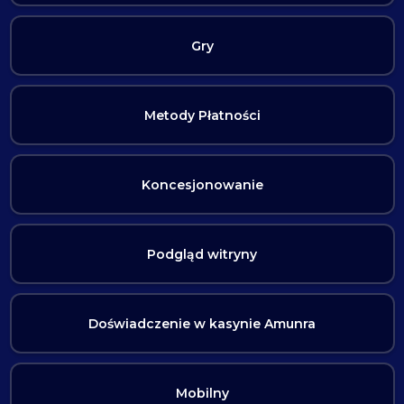
Gry
Metody Płatności
Koncesjonowanie
Podgląd witryny
Doświadczenie w kasynie Amunra
Mobilny