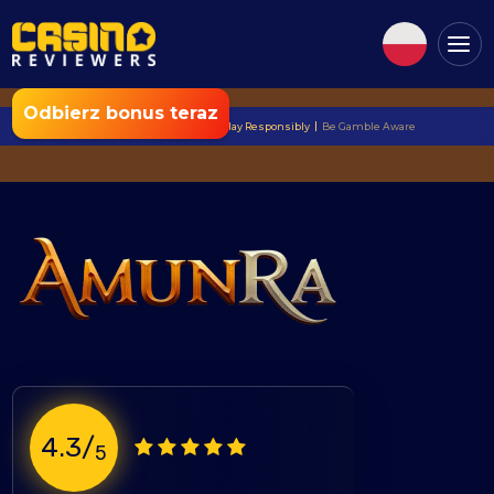
Odbierz bonus teraz
18+
Terms & Conditions
Play Responsibly
Be Gamble Aware
4.3/
5