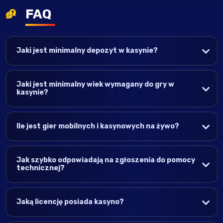
FAQ
Jaki jest minimalny depozyt w kasynie?
Jaki jest minimalny wiek wymagany do gry w
kasynie?
Ile jest gier mobilnych i kasynowych na żywo?
Jak szybko odpowiadają na zgłoszenia do pomocy
technicznej?
Jaką licencję posiada kasyno?