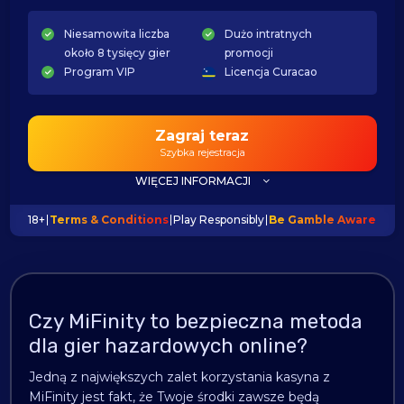
Niesamowita liczba
Dużo intratnych
około 8 tysięcy gier
promocji
Program VIP
Licencja Curacao
Zagraj teraz
Szybka rejestracja
WIĘCEJ INFORMACJI
18+
Terms & Conditions
Play Responsibly
Be Gamble Aware
Czy MiFinity to bezpieczna metoda
dla gier hazardowych online?
Jedną z największych zalet korzystania kasyna z
MiFinity jest fakt, że Twoje środki zawsze będą