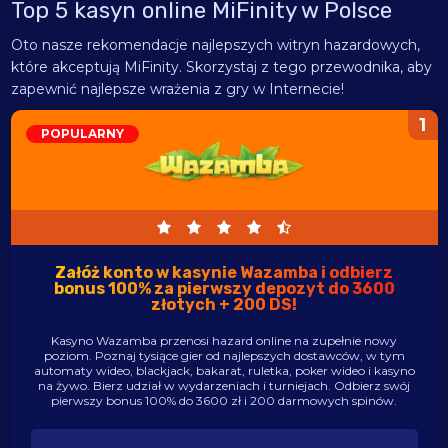
Top 5 kasyn online MiFinity w Polsce
Oto nasze rekomendacje najlepszych witryn hazardowych,
które akceptują MiFinity. Skorzystaj z tego przewodnika, aby
zapewnić najlepsze wrażenia z gry w Internecie!
1
POPULARNY
Załóż konto w kasynie Wazamba i odbierz
bonus 100% za pierwszy depozyt do 3600
złotych + 200 DS!
Kasyno Wazamba przenosi hazard online na zupełnie nowy
poziom. Poznaj tysiące gier od najlepszych dostawców, w tym
automaty wideo, blackjack, bakarat, ruletka, poker wideo i kasyno
na żywo. Bierz udział w wydarzeniach i turniejach. Odbierz swój
pierwszy bonus 100% do 3600 zł i 200 darmowych spinów.