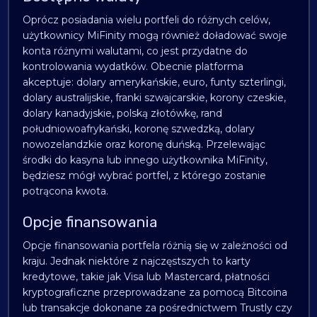
Oprócz posiadania wielu portfeli do różnych celów,
użytkownicy MiFinity mogą również doładować swoje
konta różnymi walutami, co jest przydatne do
kontrolowania wydatków. Obecnie platforma
akceptuje: dolary amerykańskie, euro, funty szterlingi,
dolary australijskie, franki szwajcarskie, korony czeskie,
dolary kanadyjskie, polską złotówkę, rand
południowoafrykański, koronę szwedzką, dolary
nowozelandzkie oraz koronę duńską. Przelewając
środki do kasyna lub innego użytkownika MiFinity,
będziesz mógł wybrać portfel, z którego zostanie
potrącona kwota.
Opcje finansowania
Opcje finansowania portfela różnią się w zależności od
kraju. Jednak niektóre z najczęstszych to karty
kredytowe, takie jak Visa lub Mastercard, płatności
kryptograficzne przeprowadzane za pomocą Bitcoina
lub transakcje dokonane za pośrednictwem Trustly czy