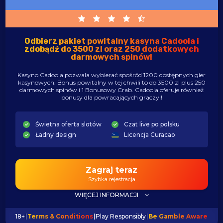
Odbierz pakiet powitalny kasyna Cadoola i
zdobądź do 3500 zl oraz 250 dodatkowych
darmowych spinów!
Kasyno Cadoola pozwala wybierać spośród 1200 dostępnych gier
kasynowych. Bonus powitalny w tej chwili to do 3500 zl plus 250
darmowych spinów i 1 Bonusowy Crab. Cadoola oferuje również
bonusy dla powracających graczy!!
Świetna oferta slotów
Czat live po polsku
Ładny design
Licencja Curacao
Zagraj teraz
Szybka rejestracja
WIĘCEJ INFORMACJI
18+
Terms & Conditions
Play Responsibly
Be Gamble Aware