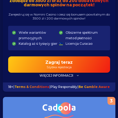
zdobądź do 3500 zl oraz do 200 dodatkowych
darmowych spinów na początek!
Zarejestruj się w Nomini Casino i ciesz się bonusem powitalnym do
3500 zl i 200 darmowych spinów!
Wiele wariantów
Obszerne spektrum
promocyjnych
metod płatności
Katalog aż 4 tysięcy gier
Licencja Curacao
Zagraj teraz
Szybka rejestracja
WIĘCEJ INFORMACJI
18+
Terms & Conditions
Play Responsibly
Be Gamble Aware
3