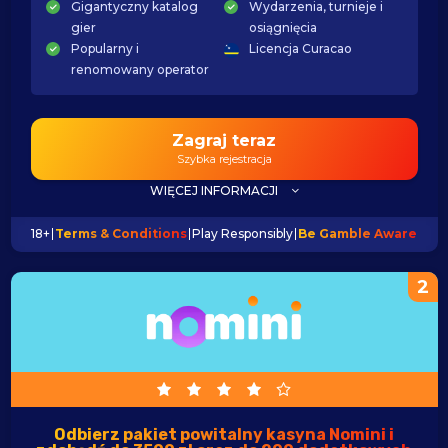
Gigantyczny katalog
Wydarzenia, turnieje i
gier
osiągnięcia
Popularny i
Licencja Curacao
renomowany operator
Zagraj teraz
Szybka rejestracja
WIĘCEJ INFORMACJI
18+
Terms & Conditions
Play Responsibly
Be Gamble Aware
2
Odbierz pakiet powitalny kasyna Nomini i