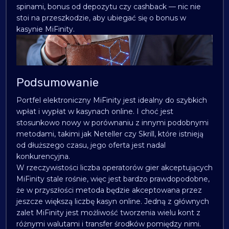
spinami, bonus od depozytu czy cashback — nic nie
stoi na przeszkodzie, aby ubiegać się o bonus w
kasynie MiFinity.
Podsumowanie
Portfel elektroniczny MiFinity jest idealny do szybkich
wpłat i wypłat w kasynach online. I choć jest
stosunkowo nowy w porównaniu z innymi podobnymi
metodami, takimi jak Neteller czy Skrill, które istnieją
od dłuższego czasu, jego oferta jest nadal
konkurencyjna.
W rzeczywistości liczba operatorów gier akceptujących
MiFinity stale rośnie, więc jest bardzo prawdopodobne,
że w przyszłości metoda będzie akceptowana przez
jeszcze większą liczbę kasyn online. Jedną z głównych
zalet MiFinity jest możliwość tworzenia wielu kont z
różnymi walutami i transfer środków pomiędzy nimi.