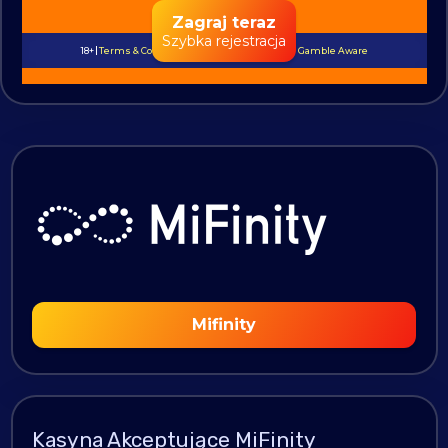
Zagraj teraz
Szybka rejestracja
18+
Terms & Conditions
Play Responsibly
Be Gamble Aware
Mifinity
Kasyna Akceptujące MiFinity