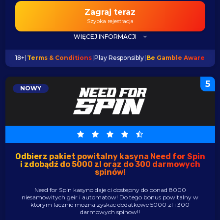
Zagraj teraz
Szybka rejestracja
WIĘCEJ INFORMACJI
18+
Terms & Conditions
Play Responsibly
Be Gamble Aware
5
NOWY
Odbierz pakiet powitalny kasyna Need for Spin
i zdobądź do 5000 zl oraz do 300 darmowych
spinów!
Need for Spin kasyno daje ci dostepny do ponad 8000
niesamowitych geir i automatow! Do tego bonus powitalny w
ktorym lacznie mozna zyskac dodatkowe 5000 zl i 300
darmowych spinow!!