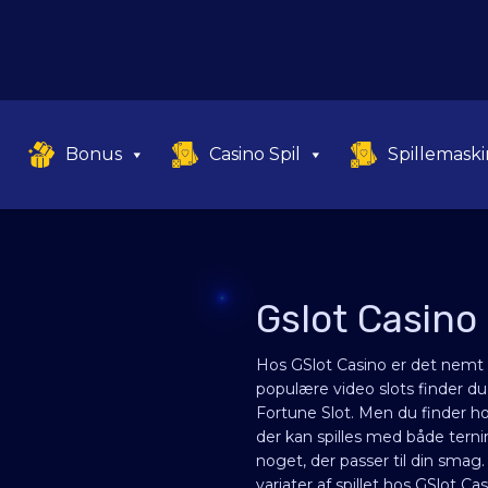
Bonus
Casino Spil
Spillemaski
Gslot Casino
Hos GSlot Casino er det nemt og 
populære video slots finder du 
Fortune Slot. Men du finder hos
der kan spilles med både ternin
noget, der passer til din smag. 
variater af spillet hos GSlot C