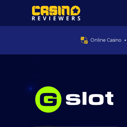
Online Casino