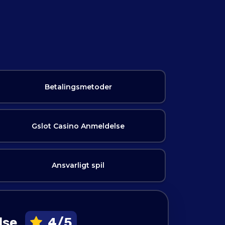
Betalingsmetoder
Gslot Casino Anmeldelse
Ansvarligt spil
lse
4/5