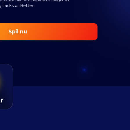
Jacks or Better.
Spil nu
r