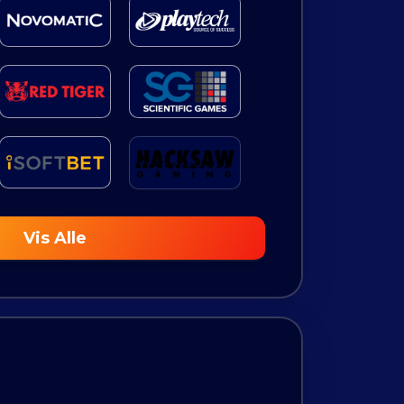
Vis Alle