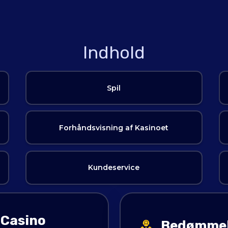
Indhold
Spil
Forhåndsvisning af Kasinoet
Kundeservice
 Casino
Bedømme