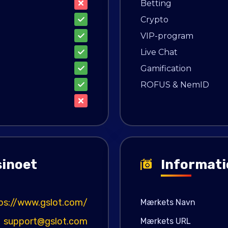
Betting
Crypto
VIP-program
Live Chat
Gamification
ROFUS & NemID
sinoet
Informat
ps://www.gslot.com/
Mærkets Navn
support@gslot.com
Mærkets URL