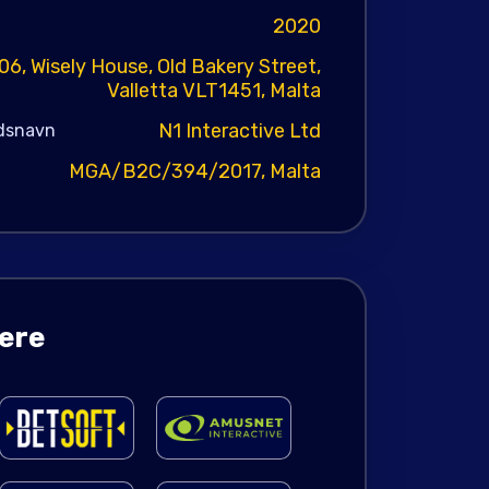
2020
06, Wisely House, Old Bakery Street,
Valletta VLT1451, Malta
N1 Interactive Ltd
edsnavn
MGA/B2C/394/2017, Malta
lere