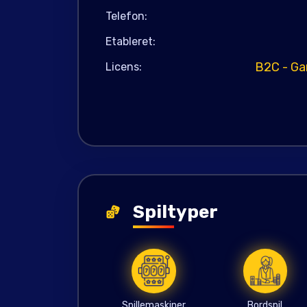
Telefon:
Etableret:
B2C - Ga
Licens:
Spiltyper
Spillemaskiner
Bordspil