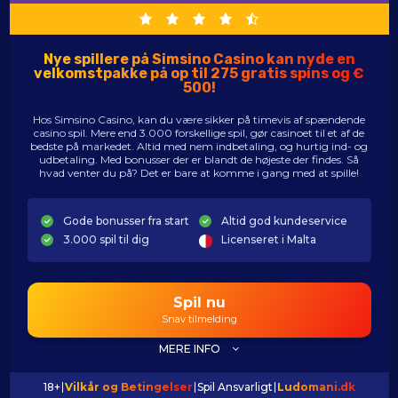
Nye spillere på Simsino Casino kan nyde en
velkomstpakke på op til 275 gratis spins og €
500!
Hos Simsino Casino, kan du være sikker på timevis af spændende
casino spil. Mere end 3.000 forskellige spil, gør casinoet til et af de
bedste på markedet. Altid med nem indbetaling, og hurtig ind- og
udbetaling. Med bonusser der er blandt de højeste der findes. Så
hvad venter du på? Det er bare at komme i gang med at spille!
Gode bonusser fra start
Altid god kundeservice
3.000 spil til dig
Licenseret i Malta
Spil nu
Snav tilmelding
MERE INFO
18+
Vilkår og Betingelser
Spil Ansvarligt
Ludomani.dk