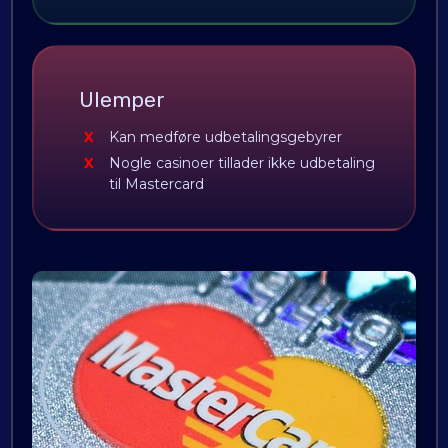
Ulemper
Kan medføre udbetalingsgebyrer
Nogle casinoer tillader ikke udbetaling
til Mastercard