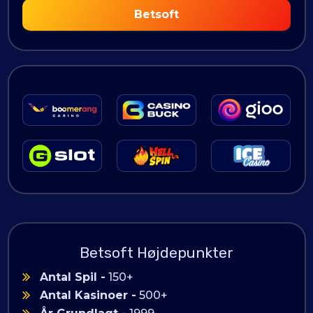
Betsoft
Betsoft Højdepunkter
Antal Spil -
150+
Antal Kasinoer -
500+