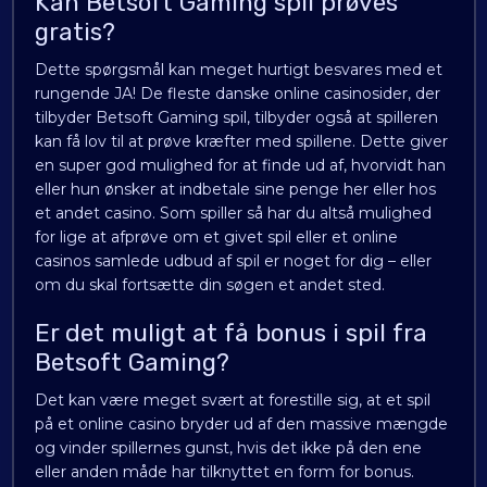
Kan Betsoft Gaming spil prøves
gratis?
Dette spørgsmål kan meget hurtigt besvares med et
rungende JA! De fleste danske online casinosider, der
tilbyder Betsoft Gaming spil, tilbyder også at spilleren
kan få lov til at prøve kræfter med spillene. Dette giver
en super god mulighed for at finde ud af, hvorvidt han
eller hun ønsker at indbetale sine penge her eller hos
et andet casino. Som spiller så har du altså mulighed
for lige at afprøve om et givet spil eller et online
casinos samlede udbud af spil er noget for dig – eller
om du skal fortsætte din søgen et andet sted.
Er det muligt at få bonus i spil fra
Betsoft Gaming?
Det kan være meget svært at forestille sig, at et spil
på et online casino bryder ud af den massive mængde
og vinder spillernes gunst, hvis det ikke på den ene
eller anden måde har tilknyttet en form for bonus.