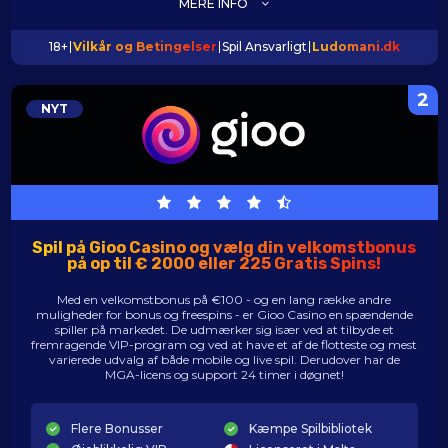
MERE INFO
18+
Vilkår og Betingelser
Spil Ansvarligt
Ludomani.dk
2
NYT
Spil på Gioo Casino og vælg din velkomstbonus
på op til € 2000 eller 225 Gratis Spins!
Med en velkomstbonus på €100 - og en lang række andre
muligheder for bonus og freespins - er Gioo Casino en spændende
spiller på markedet. De udmærker sig især ved at tilbyde et
fremragende VIP-program og ved at have et af de flotteste og mest
varierede udvalg af både mobile og live spil. Derudover har de
MGA-licens og support 24 timer i døgnet!
Flere Bonusser
Kæmpe Spilbibliotek