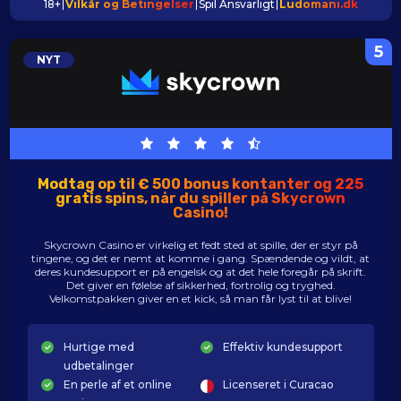
18+
Vilkår og Betingelser
Spil Ansvarligt
Ludomani.dk
5
NYT
Modtag op til € 500 bonus kontanter og 225
gratis spins, når du spiller på Skycrown
Casino!
Skycrown Casino er virkelig et fedt sted at spille, der er styr på
tingene, og det er nemt at komme i gang. Spændende og vildt, at
deres kundesupport er på engelsk og at det hele foregår på skrift.
Det giver en følelse af sikkerhed, fortrolig og tryghed.
Velkomstpakken giver en et kick, så man får lyst til at blive!
Hurtige med
Effektiv kundesupport
udbetalinger
En perle af et online
Licenseret i Curacao