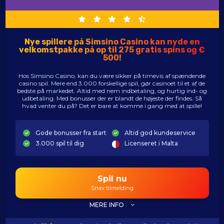
Nye spillere på Simsino Casino kan nyde en
velkomstpakke på op til 275 gratis spins og €
500!
Hos Simsino Casino, kan du være sikker på timevis af spændende
casino spil. Mere end 3.000 forskellige spil, gør casinoet til et af de
bedste på markedet. Altid med nem indbetaling, og hurtig ind- og
udbetaling. Med bonusser der er blandt de højeste der findes. Så
hvad venter du på? Det er bare at komme i gang med at spille!
Gode bonusser fra start
Altid god kundeservice
3.000 spil til dig
Licenseret i Malta
Spil nu
Snav tilmelding
MERE INFO