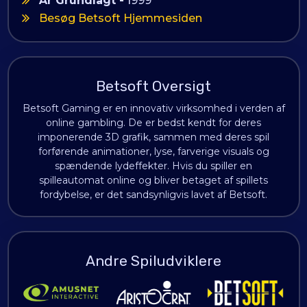
År Grundlagt -
1999
Besøg Betsoft Hjemmesiden
Betsoft Oversigt
Betsoft Gaming er en innovativ virksomhed i verden af
online gambling. De er bedst kendt for deres
imponerende 3D grafik, sammen med deres spil
forførende animationer, lyse, farverige visuals og
spændende lydeffekter. Hvis du spiller en
spilleautomat online og bliver betaget af spillets
fordybelse, er det sandsynligvis lavet af Betsoft.
Andre Spiludviklere