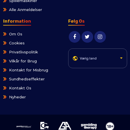
Spillemaskiner
Alle Anmeldelser
Information
Følg Os
Om Os
Cookies
Privatlivspolitik
Vælg land
Vilkår for Brug
Kontakt for Misbrug
Sundhedseffekter
Kontakt Os
Nyheder