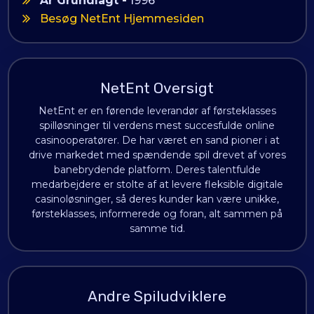
År Grundlagt -
1996
Besøg NetEnt Hjemmesiden
NetEnt Oversigt
NetEnt er en førende leverandør af førsteklasses
spilløsninger til verdens mest succesfulde online
casinooperatører. De har været en sand pioner i at
drive markedet med spændende spil drevet af vores
banebrydende platform. Deres talentfulde
medarbejdere er stolte af at levere fleksible digitale
casinoløsninger, så deres kunder kan være unikke,
førsteklasses, informerede og foran, alt sammen på
samme tid.
Andre Spiludviklere