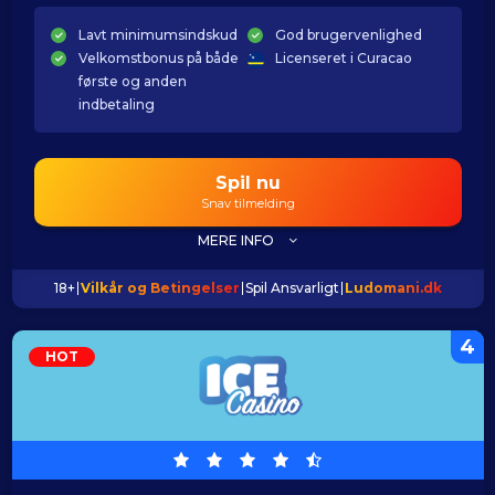
Lavt minimumsindskud
God brugervenlighed
Velkomstbonus på både
Licenseret i Curacao
første og anden
indbetaling
Spil nu
Snav tilmelding
MERE INFO
18+
Vilkår og Betingelser
Spil Ansvarligt
Ludomani.dk
4
HOT