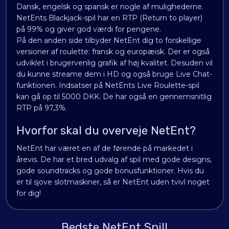
Dansk, engelsk og spansk er nogle af mulighederne.
NetEnts Blackjack-spil har en RTP (Return to player)
på 99% og giver god værdi for pengene.
På den anden side tilbyder NetEnt dig to forskellige
versioner af roulette: fransk og europæisk. Der er også
udviklet i brugervenlig grafik af høj kvalitet. Desuden vil
du kunne streame dem i HD og også bruge Live Chat-
funktionen. Indsatser på NetEnts Live Roulette-spil
kan gå op til 5000 DKK. De har også en gennemsnitlig
RTP på 97,3%.
Hvorfor skal du overveje NetEnt?
NetEnt har været en af de førende på markedet i
årevis. De har et bred udvalg af spil med gode designs,
gode soundtracks og gode bonusfunktioner. Hvis du
er til sjove slotmaskiner, så er NetEnt uden tvivl noget
for dig!
Bedste NetEnt Spill