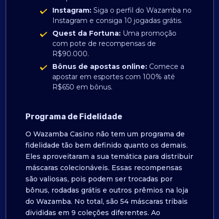
Instagram:
Siga o perfil do Wazamba no
Instagram e consiga 10 jogadas grátis.
Quest da Fortuna:
Uma promoção
com pote de recompensas de
R$90.000.
Bônus de apostas online:
Comece a
apostar em esportes com 100% até
R$650 em bônus.
Programa de Fidelidade
O Wazamba Casino não tem um programa de
fidelidade tão bem definido quanto os demais.
Eles aproveitaram a sua temática para distribuir
máscaras colecionáveis. Essas recompensas
são valiosas, pois podem ser trocadas por
bônus, rodadas grátis e outros prêmios na loja
do Wazamba. No total, são 54 máscaras tribais
divididas em 9 coleções diferentes. Ao