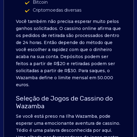
Bitcoin
Criptomoedas diversas
Você também não precisa esperar muito pelos
ganhos solicitados. O cassino online afirma que
os pedidos de retirada são processados dentro
de 24 horas. Então depende do método que
você escolher a rapidez com que o dinheiro
acaba na sua conta. Depósitos podem ser
feitos a partir de R$20 e retiradas podem ser
solicitadas a partir de R$30. Para saques, o
Wazamba define o limite mensal em 50.000
euros.
Seleção de Jogos de Cassino do
Wazamba
Se você está preso na Ilha Wazamba, pode
esperar uma emocionante aventura de cassino.
Tédio é uma palavra desconhecida por aqui.