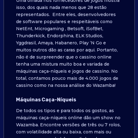
Uma olhada nos fornecedores de jogos mostra
isso, dos quais nada menos que 28 estão
representados. Entre eles, desenvolvedores
de software populares e respeitáveis como
NetEnt, Microgaming , Betsoft, iSofBet,
Thunderkick, Endorphina, ELK Studios,
Yggdrasil, Amaya, Habanero, Play ‘N Go e
muitos outros dão as caras por aqui. Portanto,
não é de surpreender que o cassino online
tenha uma mistura muito boa e variada de
máquinas caça-níqueis e jogos de cassino. No
total, contamos pouco mais de 4.000 jogos de
cassino como na nossa análise do Wazamba!
Máquinas Caça-Níqueis
De todos os tipos e para todos os gostos, as
máquinas caça-níqueis online dão um show no
Wazamba. Encontre versões de três ou 7 rolos,
com volatilidade alta ou baixa, com mais ou