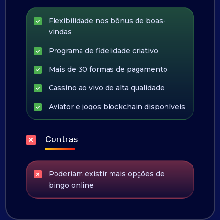
Flexibilidade nos bônus de boas-
vindas
Programa de fidelidade criativo
Mais de 30 formas de pagamento
Cassino ao vivo de alta qualidade
Aviator e jogos blockchain disponíveis
Contras
Poderiam existir mais opções de
bingo online