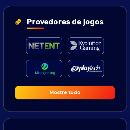
Provedores de jogos
Mostre tudo