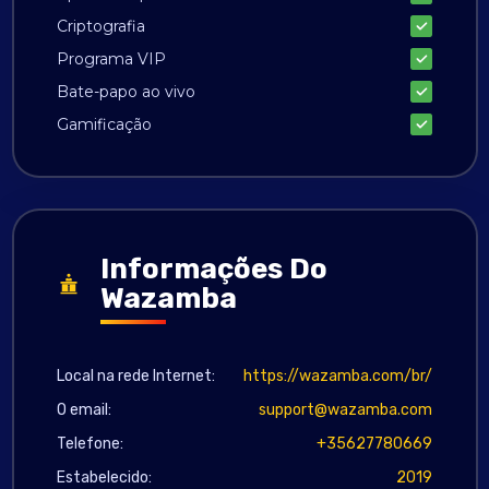
Criptografia
Programa VIP
Bate-papo ao vivo
Gamificação
Informações Do
Wazamba
https://wazamba.com/br/
Local na rede Internet:
support@wazamba.com
O email:
+35627780669
Telefone:
2019
Estabelecido: