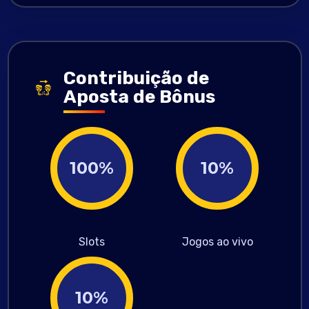
Contribuição de
Aposta de Bônus
100%
10%
Slots
Jogos ao vivo
10%