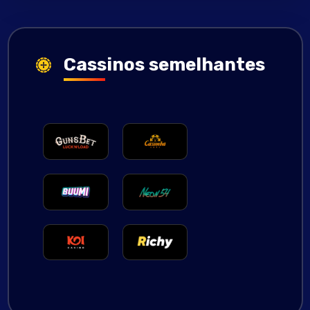
Cassinos semelhantes