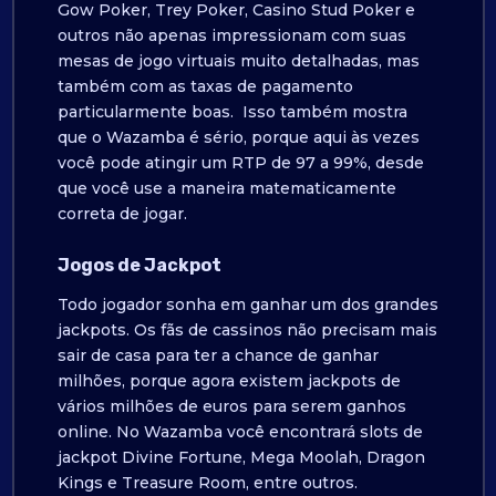
Gow Poker, Trey Poker, Casino Stud Poker e
outros não apenas impressionam com suas
mesas de jogo virtuais muito detalhadas, mas
também com as taxas de pagamento
particularmente boas. Isso também mostra
que o Wazamba é sério, porque aqui às vezes
você pode atingir um RTP de 97 a 99%, desde
que você use a maneira matematicamente
correta de jogar.
Jogos de Jackpot
Todo jogador sonha em ganhar um dos grandes
jackpots. Os fãs de cassinos não precisam mais
sair de casa para ter a chance de ganhar
milhões, porque agora existem jackpots de
vários milhões de euros para serem ganhos
online. No Wazamba você encontrará slots de
jackpot Divine Fortune, Mega Moolah, Dragon
Kings e Treasure Room, entre outros.