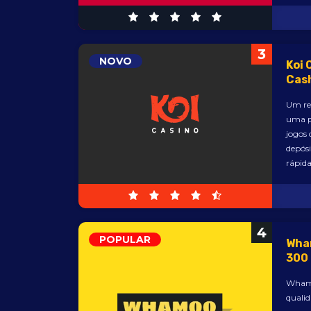
3
NOVO
Koi 
Cash
Um re
uma po
jogos
depós
rápida
4
POPULAR
Wham
300 
Whamo
qualid