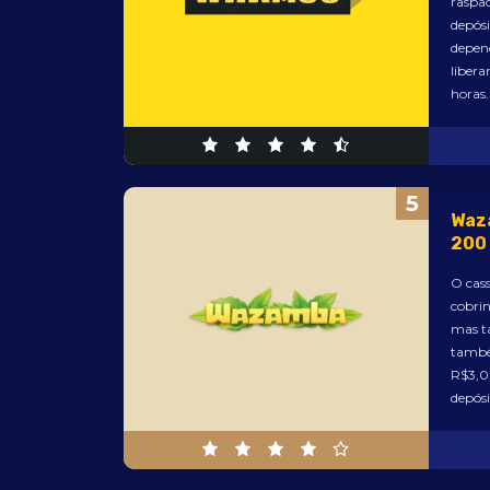
raspad
depós
depend
liber
horas.
5
Waza
200 
O cas
cobrin
mas t
també
R$3,00
depósi