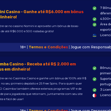
7 Bônu
ni Casino - Ganhe até R$6.000 em bônus
difere
inheiro!
4.500+
Área d
tre-se no cassino Nomini e aproveite um bônus de boas-
esporti
 de até R$6.000 e 500 rodadas grátis!
Licenc
18+
Termos e Condições
Jogue com Responsabi
mba Casino - Receba até R$ 2.000 em
Bônus 
s em dinheiro!
primei
tre-se no Casimba Casino e ganhe um bônus de 100% até R$
Suport
no seu primeiro depósito e 25 Free Spins. Para quem quer
portug
 O Casimba também oferece extensos programas VIP e de
3 Lice
ade para jogadores que retornam, juntamente com seu site
Licenc
te e fácil de usar!
18+
Termos e Condições
Jogue com Responsabi