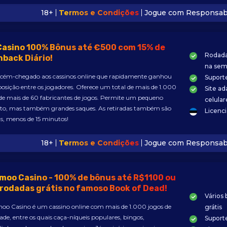
18+
Termos e Condições
Jogue com Responsabi
Casino 100% Bônus até €500 com 15% de
Rodada
back Diário!
na se
cém-chegado aos cassinos online que rapidamente ganhou
Suport
sição entre os jogadores. Oferece um total de mais de 1.000
Site ad
 de mais de 60 fabricantes de jogos. Permite um pequeno
celular
ito, mas também grandes saques. As retiradas também são
Licenc
s, menos de 15 minutos!
18+
Termos e Condições
Jogue com Responsabi
oo Casino - 100% de bônus até R$1100 ou
rodadas grátis no famoso Book of Dead!
Vários
o Casino é um cassino online com mais de 1.000 jogos de
grátis
ade, entre os quais caça-níqueis populares, bingos,
Suport