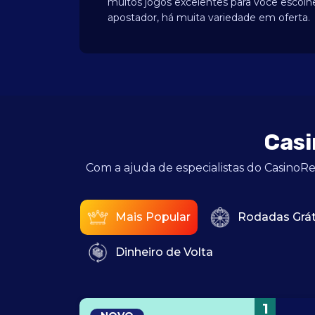
muitos jogos excelentes para você escolh
apostador, há muita variedade em oferta.
Casi
Com a ajuda de especialistas do CasinoRe
Mais Popular
Rodadas Grát
Dinheiro de Volta
1