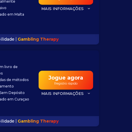
otalmente
sivo
MAIS INFORMAÇÕES
iado em Malta
lidade
Gambling Therapy
um livro de
es
Jogue agora
das de métodos
Registro rápido
gamento
Sem Depósito
MAIS INFORMAÇÕES
iado em Curaçao
lidade
Gambling Therapy