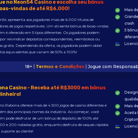
e no Neon54 Casino e escolha seu bônus
oas-vindas de até R$6.000!
Mais d
Grande
n54 apresenta aos jogadores mais de 6.000 títulos de
crash
ores de jogos respeitáveis. Um atraente bônus de boas-vindas
5 bônu
m é oferecido em 5 tipos diferentes. Os jogadores podem
difere
por reivindicar depósitos correspondentes, reembolsos ou
Licenc
s grátis. Dependendo da oferta, os jogadores podem obter
tos equivalentes que variam de 50% a 100%!
18+
Termos e Condições
Jogue com Responsabi
ona Casino - Receba até R$3000 em bônus
Design 
inheiro!
qualid
no Rabona oferece mais de 4.500 jogos de casino diferentes e
Mais d
vêm dos principais nomes da indústria. Ao começar, você
Aceita 
m pode desfrutar de um bônus de depósito de 100% até
Cripto
00 e 200 rodadas grátis, enquanto desfruta de saques rápidos
Licenc
suporte ao cliente!