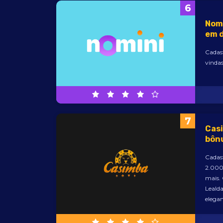
6
Nomi
em d
Cadas
vindas
7
Casi
bônu
Cadas
2.000 
mais.
Leald
elegan