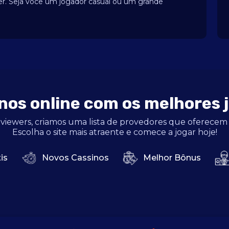
er. Seja você um jogador casual ou um grande
nos online com os melhores 
viewers, criamos uma lista de provedores que oferecem os
Escolha o site mais atraente e comece a jogar hoje!
is
Novos Cassinos
Melhor Bônus