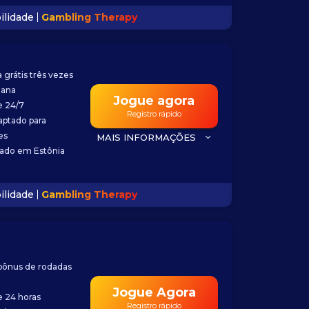
lidade
Gambling Therapy
 grátis três vezes
mana
Jogue agora
e 24/7
Registro rápido
aptado para
es
MAIS INFORMAÇÕES
iado em Estônia
lidade
Gambling Therapy
 bônus de rodadas
Jogue Agora
e 24 horas
Registro rápido