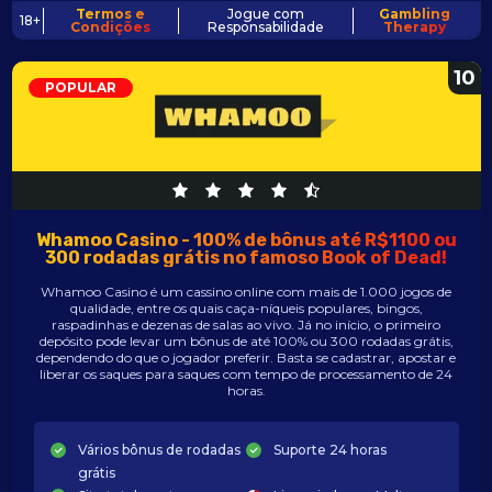
Termos e
Jogue com
Gambling
18+
Condições
Responsabilidade
Therapy
10
POPULAR
Whamoo Casino - 100% de bônus até R$1100 ou
300 rodadas grátis no famoso Book of Dead!
Whamoo Casino é um cassino online com mais de 1.000 jogos de
qualidade, entre os quais caça-níqueis populares, bingos,
raspadinhas e dezenas de salas ao vivo. Já no início, o primeiro
depósito pode levar um bônus de até 100% ou 300 rodadas grátis,
dependendo do que o jogador preferir. Basta se cadastrar, apostar e
liberar os saques para saques com tempo de processamento de 24
horas.
Vários bônus de rodadas
Suporte 24 horas
grátis