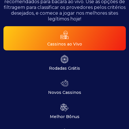
recomendados para bacará ao vivo. Use as opções de
filtragem para classificar os provedores pelos critérios
desejados, e comece a jogar nos melhores sites
legítimos hoje!
Cassinos ao Vivo
Rodadas Grátis
Novos Cassinos
Melhor Bônus