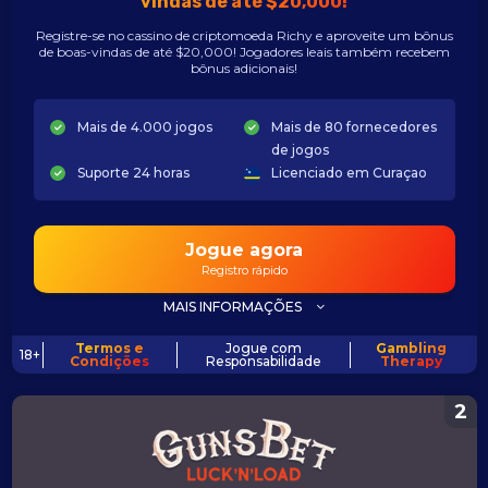
vindas de até $20,000!
Registre-se no cassino de criptomoeda Richy e aproveite um bônus
de boas-vindas de até $20,000! Jogadores leais também recebem
bônus adicionais!
Mais de 4.000 jogos
Mais de 80 fornecedores
de jogos
Suporte 24 horas
Licenciado em Curaçao
Jogue agora
Registro rápido
MAIS INFORMAÇÕES
Termos e
Jogue com
Gambling
18+
Condições
Responsabilidade
Therapy
2