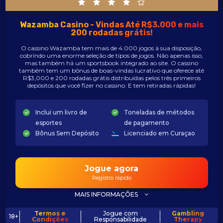
Wazamba Casino - Vindas Até R$3.000 e mais
200 rodadas grátis!
O cassino Wazamba tem mais de 4.000 jogos à sua disposição,
cobrindo uma enorme seleção de tipos de jogos. Não apenas isso,
mas também há um sportsbook integrado ao site. O cassino
também tem um bônus de boas-vindas lucrativo que oferece até
R$3,000 e 200 rodadas grátis distribuídas pelos três primeiros
depósitos que você fizer no cassino. E tem retiradas rápidas!
Inclui um livro de
Toneladas de métodos
esportes
de pagamento
Bônus Sem Depósito
Licenciado em Curaçao
Jogue agora
Registro rápido
MAIS INFORMAÇÕES
Termos e
Jogue com
Gambling
18+
Condições
Responsabilidade
Therapy