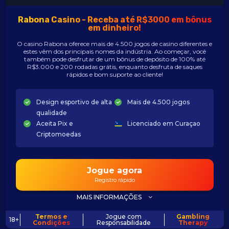
Rabona Casino - Receba até R$3000 em bônus
em dinheiro!
O casino Rabona oferece mais de 4.500 jogos de casino diferentes e
estes vêm dos principais nomes da indústria. Ao começar, você
também pode desfrutar de um bônus de depósito de 100% até
R$3.000 e 200 rodadas grátis, enquanto desfruta de saques
rápidos e bom suporte ao cliente!
Design esportivo de alta
Mais de 4.500 jogos
qualidade
Aceita Pix e
Licenciado em Curaçao
Criptomoedas
Jogue agora
Registro rápido
MAIS INFORMAÇÕES
Termos e
Jogue com
Gambling
18+
Condições
Responsabilidade
Therapy