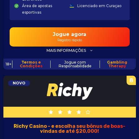
Área de apostas
Licenciado em Curaçao
esportivas
Jogue agora
Registro rápido
MAIS INFORMAÇÕES
Termos e
Jogue com
Gambling
18+
Condições
Responsabilidade
Therapy
8
NOVO
Richy Casino - e escolha seu bônus de boas-
vindas de até $20,000!