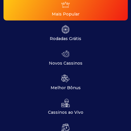
Mais Popular
Rodadas Grátis
Novos Cassinos
Melhor Bônus
Cassinos ao Vivo