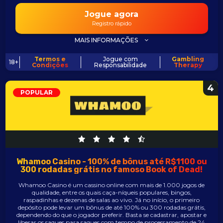
Jogue agora
Registro rápido
MAIS INFORMAÇÕES
Termos e
Jogue com
Gambling
18+
Condições
Responsabilidade
Therapy
4
POPULAR
Whamoo Casino - 100% de bônus até R$1100 ou
300 rodadas grátis no famoso Book of Dead!
Whamoo Casino é um cassino online com mais de 1.000 jogos de
qualidade, entre os quais caça-níqueis populares, bingos,
raspadinhas e dezenas de salas ao vivo. Já no início, o primeiro
depósito pode levar um bônus de até 100% ou 300 rodadas grátis,
dependendo do que o jogador preferir. Basta se cadastrar, apostar e
liberar os saques para saques com tempo de processamento de 24