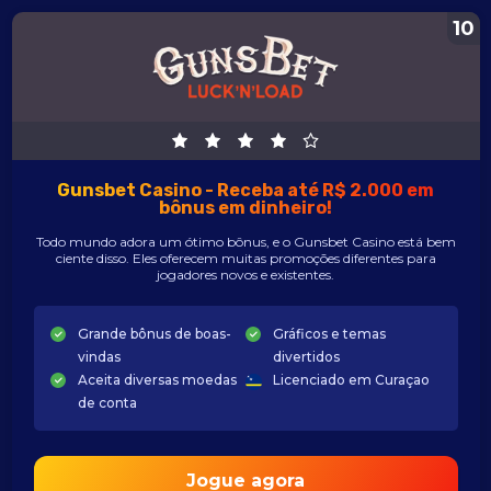
10
Gunsbet Casino - Receba até R$ 2.000 em
bônus em dinheiro!
Todo mundo adora um ótimo bônus, e o Gunsbet Casino está bem
ciente disso. Eles oferecem muitas promoções diferentes para
jogadores novos e existentes.
Grande bônus de boas-
Gráficos e temas
vindas
divertidos
Aceita diversas moedas
Licenciado em Curaçao
de conta
Jogue agora