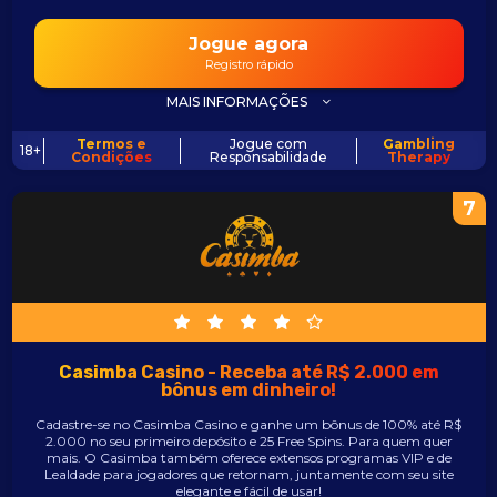
Jogue agora
Registro rápido
MAIS INFORMAÇÕES
Termos e
Jogue com
Gambling
18+
Condições
Responsabilidade
Therapy
7
Casimba Casino - Receba até R$ 2.000 em
bônus em dinheiro!
Cadastre-se no Casimba Casino e ganhe um bônus de 100% até R$
2.000 no seu primeiro depósito e 25 Free Spins. Para quem quer
mais. O Casimba também oferece extensos programas VIP e de
Lealdade para jogadores que retornam, juntamente com seu site
elegante e fácil de usar!