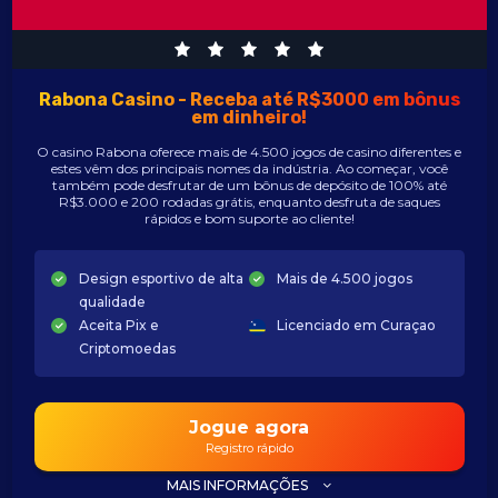
Rabona Casino - Receba até R$3000 em bônus
em dinheiro!
O casino Rabona oferece mais de 4.500 jogos de casino diferentes e
estes vêm dos principais nomes da indústria. Ao começar, você
também pode desfrutar de um bônus de depósito de 100% até
R$3.000 e 200 rodadas grátis, enquanto desfruta de saques
rápidos e bom suporte ao cliente!
Design esportivo de alta
Mais de 4.500 jogos
qualidade
Aceita Pix e
Licenciado em Curaçao
Criptomoedas
Jogue agora
Registro rápido
MAIS INFORMAÇÕES