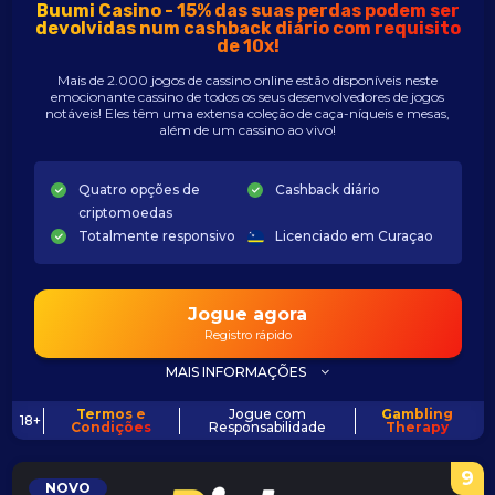
Buumi Casino - 15% das suas perdas podem ser
devolvidas num cashback diário com requisito
de 10x!
Mais de 2.000 jogos de cassino online estão disponíveis neste
emocionante cassino de todos os seus desenvolvedores de jogos
notáveis! Eles têm uma extensa coleção de caça-níqueis e mesas,
além de um cassino ao vivo!
Quatro opções de
Cashback diário
criptomoedas
Totalmente responsivo
Licenciado em Curaçao
Jogue agora
Registro rápido
MAIS INFORMAÇÕES
Termos e
Jogue com
Gambling
18+
Condições
Responsabilidade
Therapy
9
NOVO