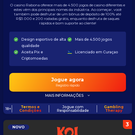
O casino Rabona oferece mais de 4.500 jogos de casino diferentes e
estes vêm dos principais nomes da indústria. Ao começar, você
também pode desfrutar de um bônus de depósito de 100% até
R$3.000 e 200 rodadas grátis, enquanto desfruta de saques
rápidos e bom suporte ao cliente!
Design esportivo de alta
Mais de 4.500 jogos
qualidade
Aceita Pix e
Licenciado em Curaçao
Criptomoedas
Jogue agora
Registro rápido
MAIS INFORMAÇÕES
Termos e
Jogue com
Gambling
18+
Condições
Responsabilidade
Therapy
3
NOVO