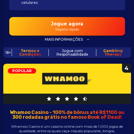
celulares
Jogue agora
Registro rápido
MAIS INFORMAÇÕES
Termos e
Jogue com
Gambling
18+
Condições
Responsabilidade
Therapy
4
POPULAR
Whamoo Casino - 100% de bônus até R$1100 ou
300 rodadas grátis no famoso Book of Dead!
Whamoo Casino é um cassino online com mais de 1.000 jogos de
qualidade, entre os quais caça-níqueis populares, bingos,