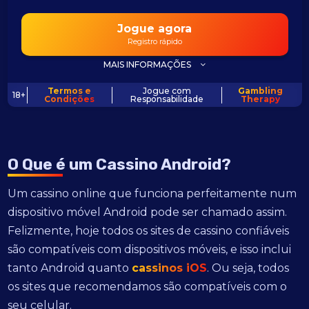
Jogue agora
Registro rápido
MAIS INFORMAÇÕES
Termos e
Jogue com
Gambling
18+
Condições
Responsabilidade
Therapy
O Que é um Cassino Android?
Um cassino online que funciona perfeitamente num
dispositivo móvel Android pode ser chamado assim.
Felizmente, hoje todos os sites de cassino confiáveis
são compatíveis com dispositivos móveis, e isso inclui
tanto Android quanto
cassinos iOS
. Ou seja, todos
os sites que recomendamos são compatíveis com o
seu celular.