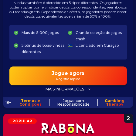
vindas também é oferecido em 5 tipos diferentes. Os jogadores
podem optar por reivindicar depósitos correspondentes, reembolsos
ou rodadas grátis. Dependendo da oferta, os jogadores podem obter
depósitos equivalentes que variam de 50% a 100%!
Mais de 5.000 jogos
Grande coleção de jogos
crash
5 bônus de boas-vindas
Licenciado em Curaçao
diferentes
Jogue agora
Registro rápido
MAIS INFORMAÇÕES
Termos e
Jogue com
Gambling
18+
Condições
Responsabilidade
Therapy
2
POPULAR