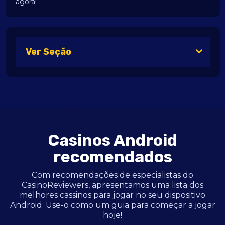
agora!
Ver Seção
Casinos Android
recomendados
Com recomendações de especialistas do
CasinoReviewers, apresentamos uma lista dos
melhores cassinos para jogar no seu dispositivo
Android. Use-o como um guia para começar a jogar
hoje!