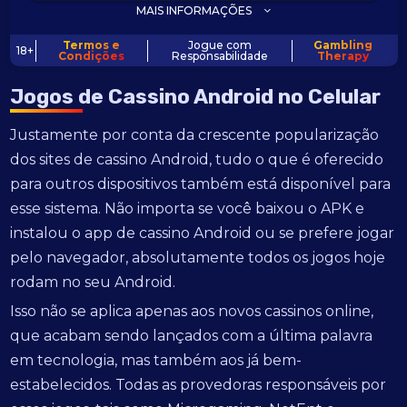
MAIS INFORMAÇÕES
Termos e
Jogue com
Gambling
18+
Condições
Responsabilidade
Therapy
Jogos de Cassino Android no Celular
Justamente por conta da crescente popularização
dos sites de cassino Android, tudo o que é oferecido
para outros dispositivos também está disponível para
esse sistema. Não importa se você baixou o APK e
instalou o app de cassino Android ou se prefere jogar
pelo navegador, absolutamente todos os jogos hoje
rodam no seu Android.
Isso não se aplica apenas aos novos cassinos online,
que acabam sendo lançados com a última palavra
em tecnologia, mas também aos já bem-
estabelecidos. Todas as provedoras responsáveis por