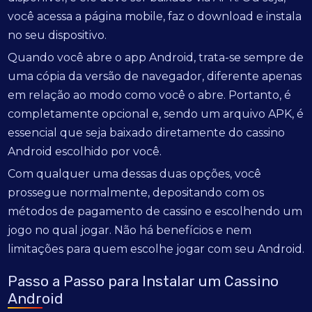
você acessa a página
mobile
, faz o download e instala
no seu dispositivo.
Quando você abre o app Android, trata-se sempre de
uma cópia da versão de navegador, diferente apenas
em relação ao modo como você o abre. Portanto, é
completamente opcional e, sendo um arquivo APK, é
essencial que seja baixado diretamente do cassino
Android escolhido por você.
Com qualquer uma dessas duas opções, você
prossegue normalmente, depositando com os
métodos de pagamento de cassino e escolhendo um
jogo no qual jogar. Não há benefícios e nem
limitações para quem escolhe jogar com seu Android.
Passo a Passo para Instalar um Cassino
Android