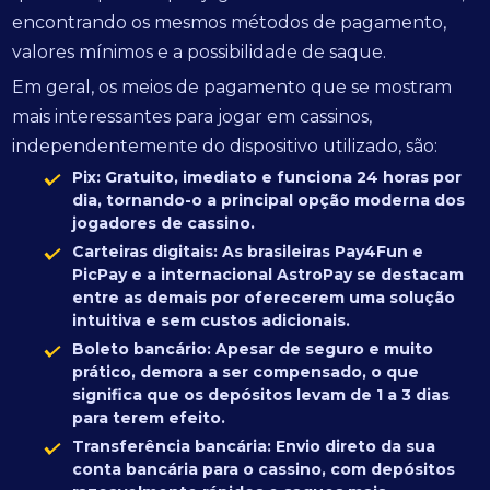
encontrando os mesmos métodos de pagamento,
valores mínimos e a possibilidade de saque.
Em geral, os meios de pagamento que se mostram
mais interessantes para jogar em cassinos,
independentemente do dispositivo utilizado, são:
Pix: Gratuito, imediato e funciona 24 horas por
dia, tornando-o a principal opção moderna dos
jogadores de cassino.
Carteiras digitais: As brasileiras Pay4Fun e
PicPay e a internacional AstroPay se destacam
entre as demais por oferecerem uma solução
intuitiva e sem custos adicionais.
Boleto bancário: Apesar de seguro e muito
prático, demora a ser compensado, o que
significa que os depósitos levam de 1 a 3 dias
para terem efeito.
Transferência bancária: Envio direto da sua
conta bancária para o cassino, com depósitos