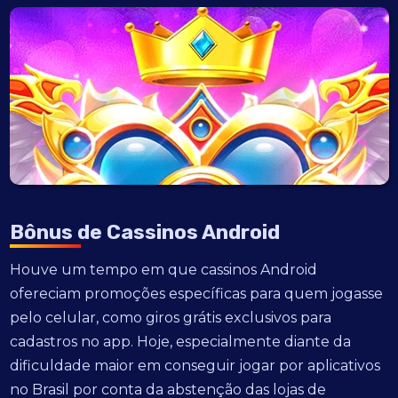
Bônus de Cassinos Android
Houve um tempo em que cassinos Android
ofereciam promoções específicas para quem jogasse
pelo celular, como giros grátis exclusivos para
cadastros no app. Hoje, especialmente diante da
dificuldade maior em conseguir jogar por aplicativos
no Brasil por conta da abstenção das lojas de