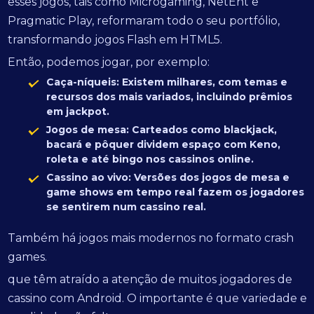
esses jogos, tais como Microgaming, NetEnt e
Pragmatic Play, reformaram todo o seu portfólio,
transformando jogos Flash em HTML5.
Então, podemos jogar, por exemplo:
Caça-níqueis: Existem milhares, com temas e
recursos dos mais variados, incluindo prêmios
em jackpot.
Jogos de mesa: Carteados como blackjack,
bacará e pôquer dividem espaço com Keno,
roleta e até bingo nos cassinos online.
Cassino ao vivo: Versões dos jogos de mesa e
game shows em tempo real fazem os jogadores
se sentirem num cassino real.
Também há jogos mais modernos no formato
crash
games.
que têm atraído a atenção de muitos jogadores de
cassino com Android. O importante é que variedade e