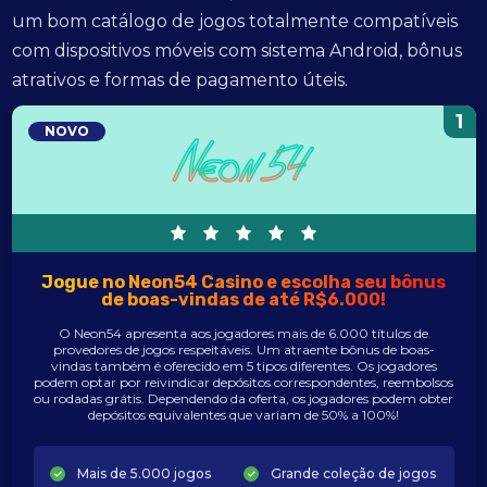
um bom catálogo de jogos totalmente compatíveis
com dispositivos móveis com sistema Android, bônus
atrativos e formas de pagamento úteis.
1
NOVO
Jogue no Neon54 Casino e escolha seu bônus
de boas-vindas de até R$6.000!
O Neon54 apresenta aos jogadores mais de 6.000 títulos de
provedores de jogos respeitáveis. Um atraente bônus de boas-
vindas também é oferecido em 5 tipos diferentes. Os jogadores
podem optar por reivindicar depósitos correspondentes, reembolsos
ou rodadas grátis. Dependendo da oferta, os jogadores podem obter
depósitos equivalentes que variam de 50% a 100%!
Mais de 5.000 jogos
Grande coleção de jogos