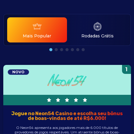
Mais Popular
Rodadas Grátis
1
NOVO
Jogue no Neon54 Casino e escolha seu bônus
de boas-vindas de até R$6.000!
O Neon54 apresenta aos jogadores mais de 6.000 títulos de
provedores de jogos respeitáveis. Um atraente bônus de boas-