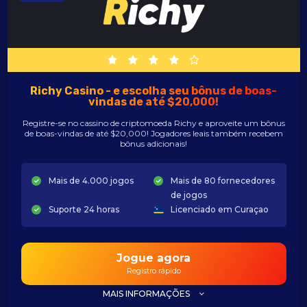
Richy Casino - e escolha seu bônus de boas-
vindas de até $20,000!
Registre-se no cassino de criptomoeda Richy e aproveite um bônus
de boas-vindas de até $20,000! Jogadores leais também recebem
bônus adicionais!
Mais de 4.000 jogos
Mais de 80 fornecedores
de jogos
Suporte 24 horas
Licenciado em Curaçao
Jogue agora
Registro rápido
MAIS INFORMAÇÕES