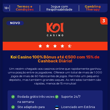
Termos e
Jogue com
Gambling
18+
Condições
Responsabilidade
Therapy
3
NOVO
Koi Casino 100% Bônus até €500 com 15% de
Cashback Diário!
Um recém-chegado aos cassinos online que rapidamente ganhou
uma posição entre os jogadores. Oferece um total de mais de 1.000
jogos de mais de 60 fabricantes de jogos. Permite um pequeno
depósito, mas também grandes saques. As retiradas também são
rápidas, menos de 15 minutos!
Rodada grátis três vezes
Suporte 24/7
na semana
Site adaptado para
Licenciado em Estônia