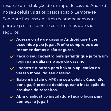
respeito da instalação de um app de cassino Android
no seu celular, siga os passos abaixo. Lembre-se:
Somente faça isso em sites recomendados aqui,
porque já os testamos e confirmamos que são
seguros:
Acesse o site de cassino Android que tiver
escolhido para jogar. Prefira sempre os que
recomendamos e são seguros.
Faça o seu cadastro para garantir que já terá um
login para utilizar no app do cassino.
Encontre o botão para baixar o aplicativo na
versão móvel do seu cassino.
Baixe e instale o APK no seu celular. Caso não
consiga, é preciso desbloquear a instalação de
arquivos de terceiros.
Abra o aplicativo instalado e faça o login para
começar a jogar!