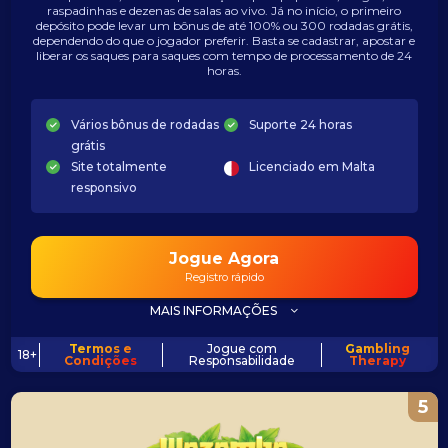
raspadinhas e dezenas de salas ao vivo. Já no início, o primeiro
depósito pode levar um bônus de até 100% ou 300 rodadas grátis,
dependendo do que o jogador preferir. Basta se cadastrar, apostar e
liberar os saques para saques com tempo de processamento de 24
horas.
Vários bônus de rodadas
Suporte 24 horas
grátis
Site totalmente
Licenciado em Malta
responsivo
Jogue Agora
Registro rápido
MAIS INFORMAÇÕES
Termos e
Jogue com
Gambling
18+
Condições
Responsabilidade
Therapy
5