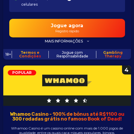
celulares
Jogue agora
Registro rápido
MAIS INFORMAÇÕES
Termos e
Jogue com
Gambling
18+
Condições
Responsabilidade
Therapy
4
POPULAR
Whamoo Casino - 100% de bônus até R$1100 ou
300 rodadas grátis no famoso Book of Dead!
Whamoo Casino é um cassino online com mais de 1.000 jogos de
qualidade, entre os quais caça-níqueis populares, bingos,