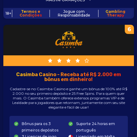
Termos e
Jogue com
Gambling
18+
Condições
Responsabilidade
Therapy
6
Casimba Casino - Receba até R$ 2.000 em
bônus em dinheiro!
Cadastre-se no Casimba Casino e ganhe um bônus de 100% até R$
2.000 no seu primeiro depósito e 25 Free Spins. Para quem quer
mais. O Casimba também oferece extensos programas VIP e de
Lealdade para jogadores que retornam, juntamente com seu site
elegante e fácil de usar!
Bônus para os 3
Suporte 24 horas em
primeiros depósitos
português
3 Licenças de jogo
Licenciado em Malta