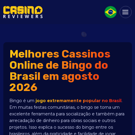
Melhores Cassinos
Online de Bingo do
Brasil em agosto
2026
Bingo é um
jogo extremamente popular no Brasil
.
Em muitas festas comunitárias, o bingo se torna um
excelente ferramenta para socialização e também para
arrecadação de dinheiro para obras sociais e outros
projetos. Isso explica o sucesso do bingo entre os
brasileiros, além da praticidade e facilidade de jogar