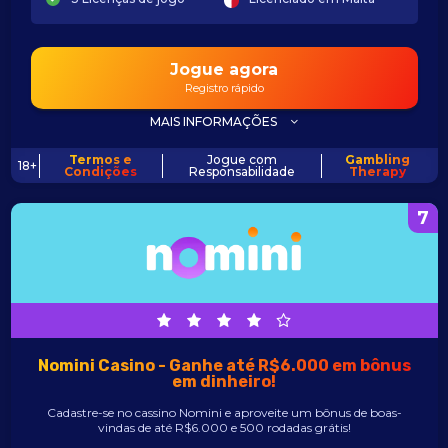
Jogue agora
Registro rápido
MAIS INFORMAÇÕES
Termos e
Jogue com
Gambling
18+
Condições
Responsabilidade
Therapy
7
Nomini Casino - Ganhe até R$6.000 em bônus
em dinheiro!
Cadastre-se no cassino Nomini e aproveite um bônus de boas-
vindas de até R$6.000 e 500 rodadas grátis!