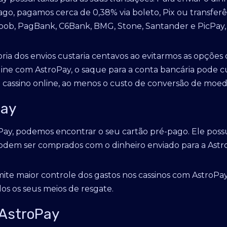
ago, pagamos cerca de 0,38% via boleto, Pix ou transfer
oob, PagBank, C6Bank, BMG, Stone, Santander e PicPay, 
ioria dos envios custaria centavos ao evitarmos as opçõe
line com AstroPay, o saque para a conta bancária pode c
de cassino online, ao menos o custo de conversão de moed
Pay
Pay, podemos encontrar o seu cartão pré-pago. Ele possui
dem ser comprados com o dinheiro enviado para a AstroPa
ite maior controle dos gastos nos cassinos com AstroPay
os os seus meios de resgate.
 AstroPay