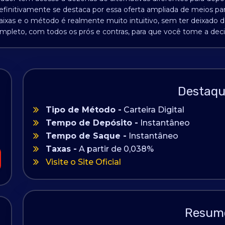
y definitivamente se destaca por essa oferta ampliada de meios p
as e o método é realmente muito intuitivo, sem ter deixado de
pleto, com todos os prós e contras, para que você tome a deci
Destaqu
Tipo de Método -
Carteira Digital
Tempo de Depósito -
Instantâneo
Tempo de Saque -
Instantâneo
Taxas -
A partir de 0,038%
Visite o Site Oficial
Resum