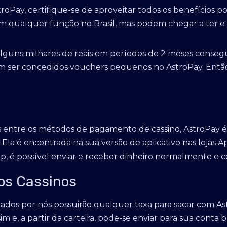
oPay, certifique-se de aproveitar todos os benefícios po
m qualquer função no Brasil, mas podem chegar a ter e
alguns milhares de reais em períodos de 2 meses conse
 ser concedidos vouchers pequenos no AstroPay. Entã
as entre os métodos de pagamento de cassino, AstroPay
s. Ela é encontrada na sua versão de aplicativo nas lojas 
pp, é possível enviar e receber dinheiro normalmente e 
os Cassinos
vados por nós possuirão qualquer taxa para sacar com Ast
 e, a partir da carteira, pode-se enviar para sua conta b