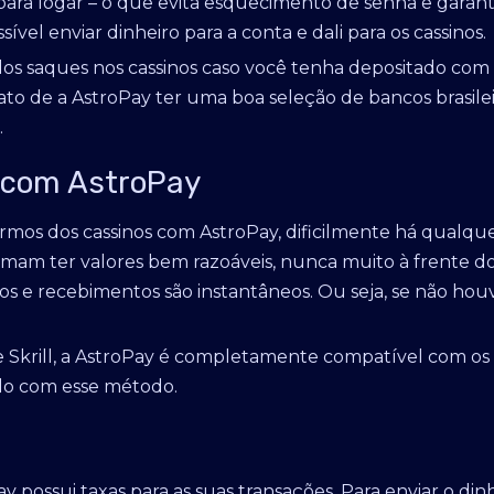
ara logar – o que evita esquecimento de senha e garante
ossível enviar dinheiro para a conta e dali para os cassinos.
s saques nos cassinos caso você tenha depositado com A
fato de a AstroPay ter uma boa seleção de bancos brasile
.
 com AstroPay
ermos dos cassinos com AstroPay, dificilmente há qualq
mam ter valores bem razoáveis, nunca muito à frente 
nvios e recebimentos são instantâneos. Ou seja, se não h
e Skrill, a AstroPay é completamente compatível com os 
-lo com esse método.
y possui taxas para as suas transações. Para enviar o dinh