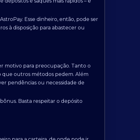
 depósitos e saques mais rápidos – e
stroPay. Esse dinheiro, então, pode ser
iros à disposição para abastecer ou
uer motivo para preocupação. Tanto o
do que outros métodos pedem. Além
ouver pendências ou necessidade de
bônus. Basta respeitar o depósito
eiro para a carteira, de onde pode ir