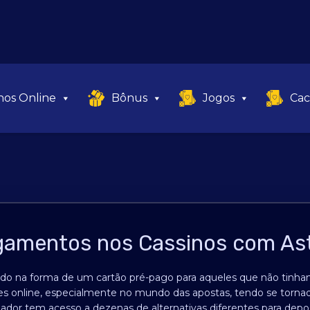
nos Online
Bônus
Jogos
Cac
amentos nos Cassinos com Ast
ado na forma de um cartão pré-pago para aqueles que não tinha
es online, especialmente no mundo das apostas, tendo se tornad
ador tem acesso a dezenas de alternativas diferentes para deposi