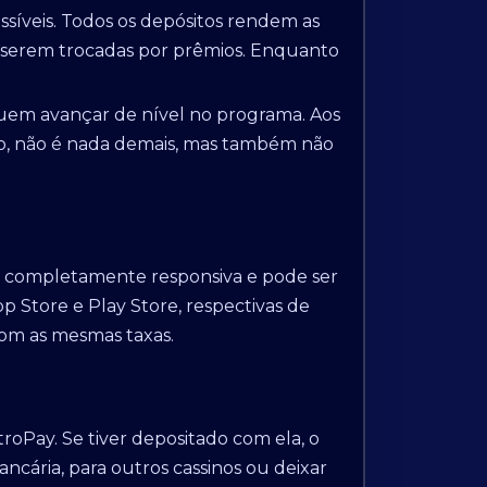
ssíveis. Todos os depósitos rendem as
 serem trocadas por prêmios. Enquanto
guem avançar de nível no programa. Aos
o, não é nada demais, mas também não
 é completamente responsiva e pode ser
App Store e Play Store, respectivas de
com as mesmas taxas.
roPay. Se tiver depositado com ela, o
ancária, para outros cassinos ou deixar