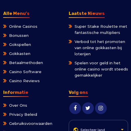
Alle Menu's
Laatste Nieuws
Online Casinos
Super Stake Roulette met
fantastische multipliers
Bonussen
Verbod tot het promoten
Gokspellen
van online gokkasten bij
Gokkasten
loterijen
Betaalmethoden
Spelen voor geld in het
online casino wordt steeds
Casino Software
gemakkelijker
Casino Reviews
Informatie
Volg ons
Over Ons
Privacy Beleid
Gebruiksvoorwaarden
Selecteer land