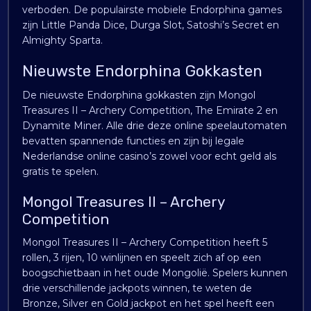
verboden. De populairste mobiele Endorphina games
zijn Little Panda Dice, Durga Slot, Satoshi’s Secret en
Almighty Sparta.
Nieuwste Endorphina Gokkasten
De nieuwste Endorphina gokkasten zijn Mongol
Treasures II – Archery Competition, The Emirate 2 en
Dynamite Miner. Alle drie deze online speelautomaten
bevatten spannende functies en zijn bij legale
Nederlandse online casino’s zowel voor echt geld als
gratis te spelen.
Mongol Treasures II – Archery
Competition
Mongol Treasures II – Archery Competition heeft 5
rollen, 3 rijen, 10 winlijnen en speelt zich af op een
boogschietbaan in het oude Mongolië. Spelers kunnen
drie verschillende jackpots winnen, te weten de
Bronze, Silver en Gold jackpot en het spel heeft een