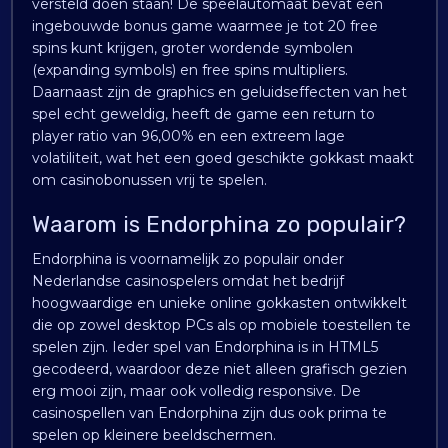
versteld doen staan! De speelautomaat bevat een
ingebouwde bonus game waarmee je tot 20 free
spins kunt krijgen, groter wordende symbolen
(expanding symbols) en free spins multipliers.
Daarnaast zijn de graphics en geluidseffecten van het
spel echt geweldig, heeft de game een return to
player ratio van 96,00% en een extreem lage
volatiliteit, wat het een goed geschikte gokkast maakt
om casinobonussen vrij te spelen.
Waarom is Endorphina zo populair?
Endorphina is voornamelijk zo populair onder
Nederlandse casinospelers omdat het bedrijf
hoogwaardige en unieke online gokkasten ontwikkelt
die op zowel desktop PCs als op mobiele toestellen te
spelen zijn. Ieder spel van Endorphina is in HTML5
gecodeerd, waardoor deze niet alleen grafisch gezien
erg mooi zijn, maar ook volledig responsive. De
casinospellen van Endorphina zijn dus ook prima te
spelen op kleinere beeldschermen.