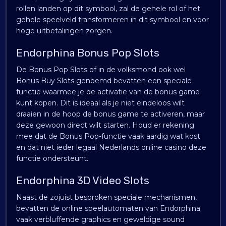
rollen landen op dit symbool, zal de gehele rol of het
gehele speelveld transformeren in dit symbool en voor
hoge uitbetalingen zorgen.
Endorphina Bonus Pop Slots
De Bonus Pop Slots of in de volksmond ook wel
Bonus Buy Slots genoemd bevatten een speciale
functie waarmee je de activatie van de bonus game
kunt kopen. Dit is ideaal als je niet eindeloos wilt
draaien in de hoop de bonus game te activeren, maar
deze gewoon direct wilt starten. Houd er rekening
mee dat de Bonus Pop-functie vaak aardig wat kost
en dat niet ieder legaal Nederlands online casino deze
functie ondersteunt.
Endorphina 3D Video Slots
Naast de zojuist besproken speciale mechanismen,
bevatten de online speelautomaten van Endorphina
vaak verbluffende graphics en geweldige sound