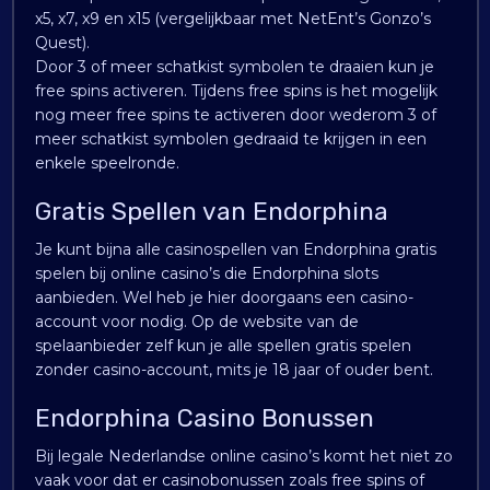
x5, x7, x9 en x15 (vergelijkbaar met NetEnt’s Gonzo’s
Quest).
Door 3 of meer schatkist symbolen te draaien kun je
free spins activeren. Tijdens free spins is het mogelijk
nog meer free spins te activeren door wederom 3 of
meer schatkist symbolen gedraaid te krijgen in een
enkele speelronde.
Gratis Spellen van Endorphina
Je kunt bijna alle casinospellen van Endorphina gratis
spelen bij online casino’s die Endorphina slots
aanbieden. Wel heb je hier doorgaans een casino-
account voor nodig. Op de website van de
spelaanbieder zelf kun je alle spellen gratis spelen
zonder casino-account, mits je 18 jaar of ouder bent.
Endorphina Casino Bonussen
Bij legale Nederlandse online casino’s komt het niet zo
vaak voor dat er casinobonussen zoals free spins of