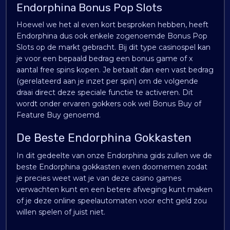
Endorphina Bonus Pop Slots
Hoewel we het al even kort besproken hebben, heeft
Endorphina dus ook enkele zogenoemde Bonus Pop
Slots op de markt gebracht. Bij dit type casinospel kan
je voor een bepaald bedrag een bonus game of x
aantal free spins kopen. Je betaalt dan een vast bedrag
(gerelateerd aan je inzet per spin) om de volgende
draai direct deze speciale functie te activeren. Dit
wordt onder ervaren gokkers ook wel Bonus Buy of
Feature Buy genoemd.
De Beste Endorphina Gokkasten
In dit gedeelte van onze Endorphina gids zullen we de
beste Endorphina gokkasten even doornemen zodat
je precies weet wat je van deze casino games
verwachten kunt en een betere afweging kunt maken
of je deze online speelautomaten voor echt geld zou
willen spelen of juist niet.