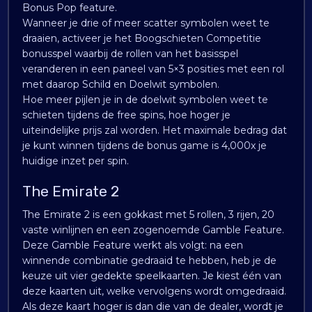
Bonus Pop feature.
Wanneer je drie of meer scatter symbolen weet te
draaien, activeer je het Boogschieten Competitie
bonusspel waarbij de rollen van het basisspel
veranderen in een paneel van 5×3 posities met een rol
met daarop Schild en Doelwit symbolen.
Hoe meer pijlen je in de doelwit symbolen weet te
schieten tijdens de free spins, hoe hoger je
uiteindelijke prijs zal worden. Het maximale bedrag dat
je kunt winnen tijdens de bonus game is 4,000x je
huidige inzet per spin.
The Emirate 2
The Emirate 2 is een gokkast met 5 rollen, 3 rijen, 20
vaste winlijnen en een zogenoemde Gamble Feature.
Deze Gamble Feature werkt als volgt: na een
winnende combinatie gedraaid te hebben, heb je de
keuze uit vier gedekte speelkaarten. Je kiest één van
deze kaarten uit, welke vervolgens wordt omgedraaid.
Als deze kaart hoger is dan die van de dealer, wordt je