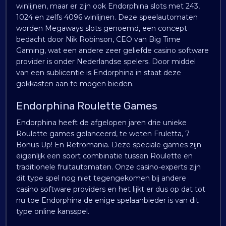
winlijnen, maar er zijn ook Endorphina slots met 243,
1024 en zelfs 4096 winlijnen. Deze speelautomaten
worden Megaways slots genoemd, een concept
bedacht door Nik Robinson, CEO van Big Time
Gaming, wat een andere zeer geliefde casino software
provider is onder Nederlandse spelers. Door middel
van een sublicentie is Endorphina in staat deze
gokkasten aan te mogen bieden.
Endorphina Roulette Games
Endorphina heeft de afgelopen jaren drie unieke
Roulette games gelanceerd, te weten Fruletta, 7
Bonus Up! En Retromania. Deze speciale games zijn
eigenlijk een soort combinatie tussen Roulette en
traditionele fruitautomaten. Onze casino-experts zijn
dit type spel nog niet tegengekomen bij andere
casino software providers en het lijkt er dus op dat tot
nu toe Endorphina de enige spelaanbieder is van dit
type online kansspel.