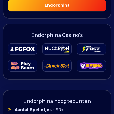
Endorphina
Endorphina Casino's
Endorphina hoogtepunten
Aantal Spelletjes -
90+