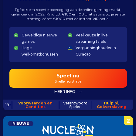
Fgfox is een recente toevoeging aan de online gaming markt,
gelanceerd in 2022. Krijg tot €100 en 100 gratis spins op je eerste
storting, of tot €1000 met de instant VIP optie!
Geweldige nieuwe
Veel keuze in live
games
streaming tafels
Hoge
Vergunninghouder in
welkomstbonussen
Curacao
Speel nu
Snelle registratie
MEER INFO
Voorwaarden en
Verantwoord
Hulp bij
18+
Condities
Spelen
Gokverslaving
2
NIEUWE