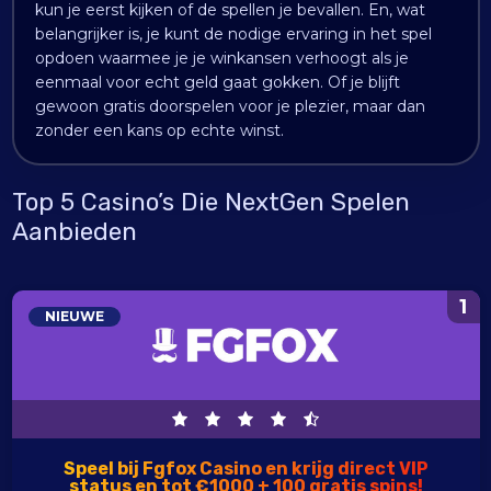
kun je eerst kijken of de spellen je bevallen. En, wat
belangrijker is, je kunt de nodige ervaring in het spel
opdoen waarmee je je winkansen verhoogt als je
eenmaal voor echt geld gaat gokken. Of je blijft
gewoon gratis doorspelen voor je plezier, maar dan
zonder een kans op echte winst.
Top 5 Casino’s Die NextGen Spelen
Aanbieden
1
NIEUWE
Speel bij Fgfox Casino en krijg direct VIP
status en tot €1000 + 100 gratis spins!