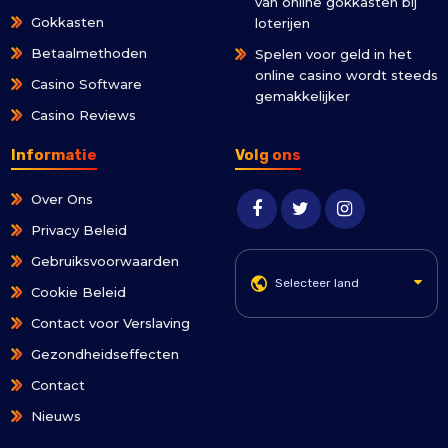
van online gokkasten bij
Gokkasten
loterijen
Betaalmethoden
Spelen voor geld in het
online casino wordt steeds
Casino Software
gemakkelijker
Casino Reviews
Informatie
Volg ons
Over Ons
Privacy Beleid
Gebruiksvoorwaarden
Selecteer land
Cookie Beleid
Contact voor Verslaving
Gezondheidseffecten
Contact
Nieuws