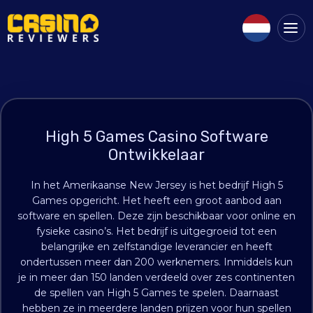
High 5 Games Casino Software
Ontwikkelaar
In het Amerikaanse New Jersey is het bedrijf High 5
Games opgericht. Het heeft een groot aanbod aan
software en spellen. Deze zijn beschikbaar voor online en
fysieke casino’s. Het bedrijf is uitgegroeid tot een
belangrijke en zelfstandige leverancier en heeft
ondertussen meer dan 200 werknemers. Inmiddels kun
je in meer dan 150 landen verdeeld over zes continenten
de spellen van High 5 Games te spelen. Daarnaast
hebben ze in meerdere landen prijzen voor hun spellen