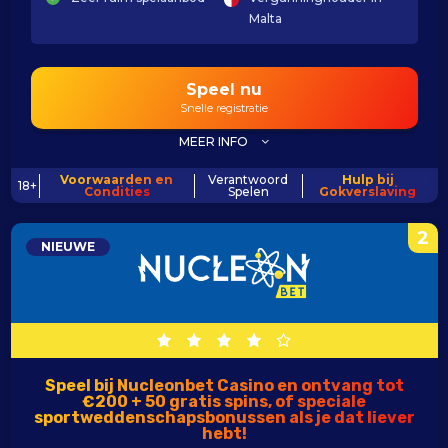
Malta
Speel nu
Snelle registratie
MEER INFO
Voorwaarden en
Verantwoord
Hulp bij
18+
Condities
Spelen
Gokverslaving
2
NIEUWE
Speel bij Nucleonbet Casino en ontvang tot
€200 + 50 gratis spins, of speciale
sportweddenschapsbonussen als je dat liever
hebt!