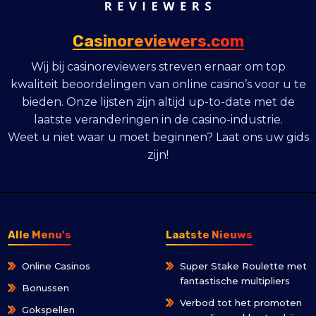
Casinoreviewers.com
Wij bij casinoreviewers streven ernaar om top
kwaliteit beoordelingen van online casino’s voor u te
bieden. Onze lijsten zijn altijd up-to-date met de
laatste veranderingen in de casino-industrie.
Weet u niet waar u moet beginnen? Laat ons uw gids
zijn!
Alle Menu's
Laatste Nieuws
Online Casinos
Super Stake Roulette met
fantastische multipliers
Bonussen
Verbod tot het promoten
Gokspellen