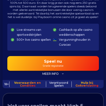
100% tot 500 euro. En daar krijg je dan ook nog eens 250 gratis
spins bij. Daarnaast worden terugkerende spelers steeds beloond
met allerlei aantrekkelijke bonussen die door weinig casino's
worden geëvenaard. Tel daarbij het aantrekkelijke spelaanbod op en
het is wel duidelijk: bij Playboom online casino zit je goed als speler!
Live streams van
Cashback op alle casino
sportwedstrijden
weddenschappen
500+ live casino spellen
Vergunninghouder in
Curacao
Speel nu
Snelle registratie
MEER INFO
Voorwaarden en
Verantwoord
Hulp bij
18+
Condities
Spelen
Gokverslaving