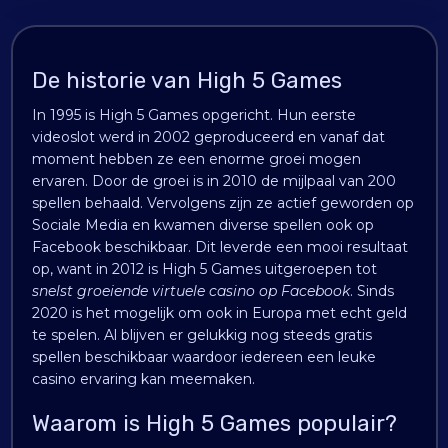
De historie van High 5 Games
In 1995 is High 5 Games opgericht. Hun eerste
videoslot werd in 2002 geproduceerd en vanaf dat
moment hebben ze een enorme groei mogen
ervaren. Door de groei is in 2010 de mijlpaal van 200
spellen behaald. Vervolgens zijn ze actief geworden op
Sociale Media en kwamen diverse spellen ook op
Facebook beschikbaar. Dit leverde een mooi resultaat
op, want in 2012 is High 5 Games uitgeroepen tot
snelst groeiende virtuele casino op Facebook
. Sinds
2020 is het mogelijk om ook in Europa met echt geld
te spelen. Al blijven er gelukkig nog steeds gratis
spellen beschikbaar waardoor iedereen een leuke
casino ervaring kan meemaken.
Waarom is High 5 Games populair?