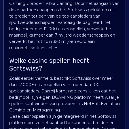
Gaming Corps en Vibra Gaming. Door het aangaan van
deze partnerschappen is het Softswiss gelukt om uit
te groeien tot een van de top aanbieders van
sportweddenschappen. Vandaag de dag heeft het
bedrijf meer dan 12.000 casinospellen, verwerkt het
maandelijks meer dan 7 miljard weddenschappen en
verwerkt het tot zo’n 350 miljoen euro aan
maandelijkse transacties.
Welke casino spellen heeft
Softswiss?
Zoals eerder vermeld, beschikt Softswiss over meer
dan 12.000+ casinospellen van meer dan 100
spelaanbieders. Daarbij komt nog eens kijken dat het
bedrijf ook zijn eigen BGAMING platform heeft waar je
spellen kunt vinden van providers als NetEnt, Evolution
Gaming en Microgaming.
Deze casinospellen zijn geïntegreerd in het Softswiss
platform om zo het aanbod te kunnen uitbreiden en
spelers een totaal ervaring te kunnen bieden. Je vindt