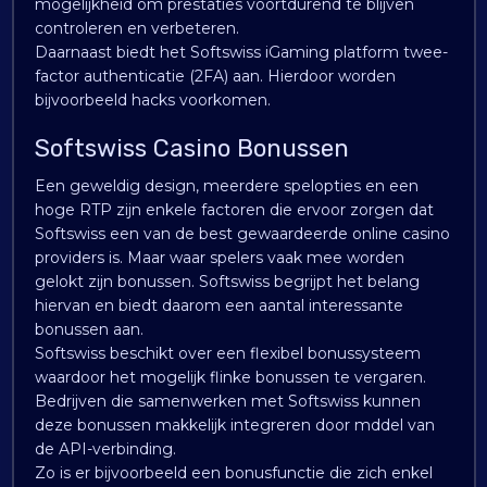
mogelijkheid om prestaties voortdurend te blijven
controleren en verbeteren.
Daarnaast biedt het Softswiss iGaming platform twee-
factor authenticatie (2FA) aan. Hierdoor worden
bijvoorbeeld hacks voorkomen.
Softswiss Casino Bonussen
Een geweldig design, meerdere spelopties en een
hoge RTP zijn enkele factoren die ervoor zorgen dat
Softswiss een van de best gewaardeerde online casino
providers is. Maar waar spelers vaak mee worden
gelokt zijn bonussen. Softswiss begrijpt het belang
hiervan en biedt daarom een aantal interessante
bonussen aan.
Softswiss beschikt over een flexibel bonussysteem
waardoor het mogelijk flinke bonussen te vergaren.
Bedrijven die samenwerken met Softswiss kunnen
deze bonussen makkelijk integreren door mddel van
de API-verbinding.
Zo is er bijvoorbeeld een bonusfunctie die zich enkel