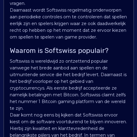
vragen.
Daarnaast wordt Softswiss regelmatig onderworpen
aan periodieke controles om te controleren dat spellen
eerlijk zijn en spelers krijgen waar ze ook daadwerkelijk
recht op hebben op het moment dat ze ervoor kiezen
om spellen te spelen van game provider.
Waarom is Softswiss populair?
Softswiss is wereldwijd zo ontzettend populair
vanwege het brede aanbod aan spellen en de
uitmuntende service die het bedrijf levert. Daarnaast is
het bedrijf voorloper op het gebied van
cryptocurrencys. Als eerste bedrijf accepteerde ze
namelijk betalingen met Bitcoin. Softswiss claimt zelfs
het nummer 1 Bitcoin gaming platform van de wereld
te zijn.
Daar komt nog eens bij kijken dat Softswiss ervoor
kiest om de software voortdurend te blijven innoveren.
Hierbij zijn kwaliteit en klanttevredenheid de
belangrijkste pijlers van het bedrijf. In termen van