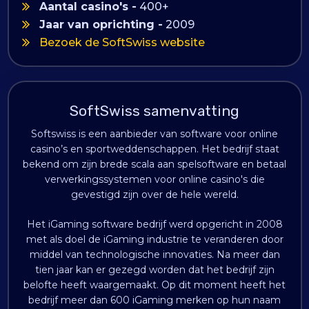
Aantal casino's -
400+
Jaar van oprichting -
2009
Bezoek de SoftSwiss website
SoftSwiss samenvatting
Softswiss is een aanbieder van software voor online
casino’s en sportweddenschappen. Het bedrijf staat
bekend om zijn brede scala aan spelsoftware en betaal
verwerkingssystemen voor online casino's die
gevestigd zijn over de hele wereld.
Het iGaming software bedrijf werd opgericht in 2008
met als doel de iGaming industrie te veranderen door
middel van technologische innovaties. Na meer dan
tien jaar kan er gezegd worden dat het bedrijf zijn
belofte heeft waargemaakt. Op dit moment heeft het
bedrijf meer dan 600 iGaming merken op hun naam