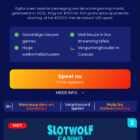
Fgfox is een recente toevoeging aan de online gaming markt,
gelanceerd in 2022. Krijg tot €100 en 100 gratis spins op je eerste
storting, of tot €1000 met de instant VIP optie!
Geweldige nieuwe
Veel keuze in live
games
streaming tafels
Hoge
Vergunninghouder in
welkomstbonussen
Curacao
Speel nu
Snelle registratie
MEER INFO
Voorwaarden en
Verantwoord
Hulp bij
18+
Condities
Spelen
Gokverslaving
2
HOT