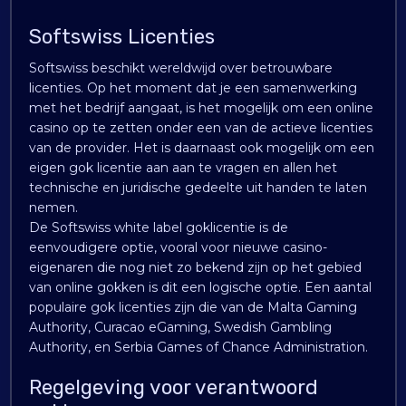
Softswiss Licenties
Softswiss beschikt wereldwijd over betrouwbare
licenties. Op het moment dat je een samenwerking
met het bedrijf aangaat, is het mogelijk om een online
casino op te zetten onder een van de actieve licenties
van de provider. Het is daarnaast ook mogelijk om een
eigen gok licentie aan aan te vragen en allen het
technische en juridische gedeelte uit handen te laten
nemen.
De Softswiss white label goklicentie is de
eenvoudigere optie, vooral voor nieuwe casino-
eigenaren die nog niet zo bekend zijn op het gebied
van online gokken is dit een logische optie. Een aantal
populaire gok licenties zijn die van de Malta Gaming
Authority, Curacao eGaming, Swedish Gambling
Authority, en Serbia Games of Chance Administration.
Regelgeving voor verantwoord