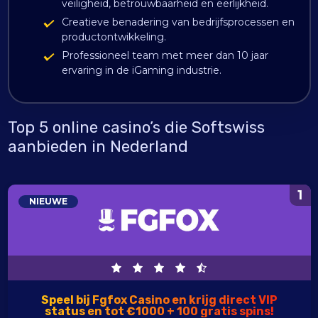
veiligheid, betrouwbaarheid en eerlijkheid.
Creatieve benadering van bedrijfsprocessen en
productontwikkeling.
Professioneel team met meer dan 10 jaar
ervaring in de iGaming industrie.
Top 5 online casino’s die Softswiss
aanbieden in Nederland
1
NIEUWE
Speel bij Fgfox Casino en krijg direct VIP
status en tot €1000 + 100 gratis spins!