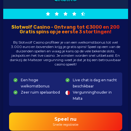
Slotwolf Casino - Ontvang tot €3000 en 200
Gratis spins op je eerste 3 stortingen!
Bij Slotwolf Casino profiteer je van een welkomstbonus tot wel
3.000 euro en bovendien krijg je gratis spins! Speel op een van de
duizenden spellen en waag je kans op de vele bekende slots,
jackpots en het live casino. Je winsten worden snel uitbetaald. En
dankzij de Maltezer vergunning weet je dat je bij een betrouwbaar
casino speelt!
Een hoge
Live chat is dag en nacht
welkomstbonus
beschikbaar
Zeer ruim spelaanbod
Vergunninghouder in
Malta
Speel nu
Snelle registratie