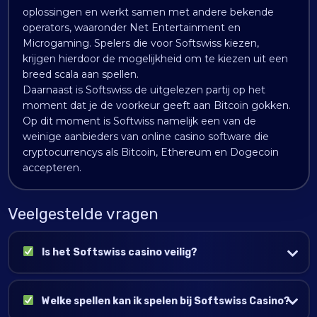
oplossingen en werkt samen met andere bekende
operators, waaronder Net Entertainment en
Microgaming. Spelers die voor Softswiss kiezen,
krijgen hierdoor de mogelijkheid om te kiezen uit een
breed scala aan spellen.
Daarnaast is Softswiss de uitgelezen partij op het
moment dat je de voorkeur geeft aan Bitcoin gokken.
Op dit moment is Softwiss namelijk een van de
weinige aanbieders van online casino software die
cryptocurrencys als Bitcoin, Ethereum en Dogecoin
accepteren.
Veelgestelde vragen
Is het Softswiss casino veilig?
Welke spellen kan ik spelen bij Softswiss Casino?