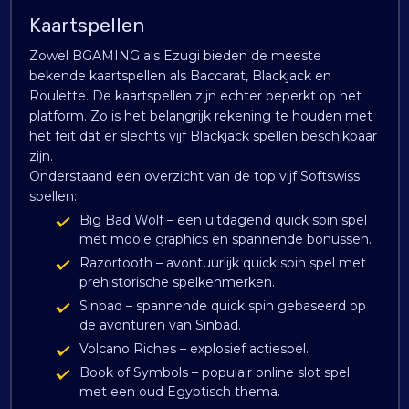
Kaartspellen
Zowel BGAMING als Ezugi bieden de meeste
bekende kaartspellen als Baccarat, Blackjack en
Roulette. De kaartspellen zijn echter beperkt op het
platform. Zo is het belangrijk rekening te houden met
het feit dat er slechts vijf Blackjack spellen beschikbaar
zijn.
Onderstaand een overzicht van de top vijf Softswiss
spellen:
Big Bad Wolf – een uitdagend quick spin spel
met mooie graphics en spannende bonussen.
Razortooth – avontuurlijk quick spin spel met
prehistorische spelkenmerken.
Sinbad – spannende quick spin gebaseerd op
de avonturen van Sinbad.
Volcano Riches – explosief actiespel.
Book of Symbols – populair online slot spel
met een oud Egyptisch thema.