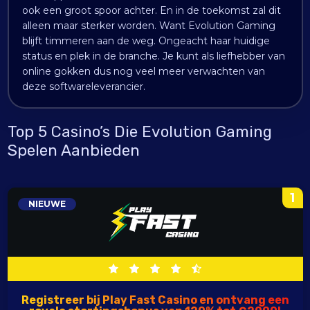
ook een groot spoor achter. En in de toekomst zal dit
alleen maar sterker worden. Want Evolution Gaming
blijft timmeren aan de weg. Ongeacht haar huidige
status en plek in de branche. Je kunt als liefhebber van
online gokken dus nog veel meer verwachten van
deze softwareleverancier.
Top 5 Casino’s Die Evolution Gaming
Spelen Aanbieden
1
NIEUWE
Registreer bij Play Fast Casino en ontvang een