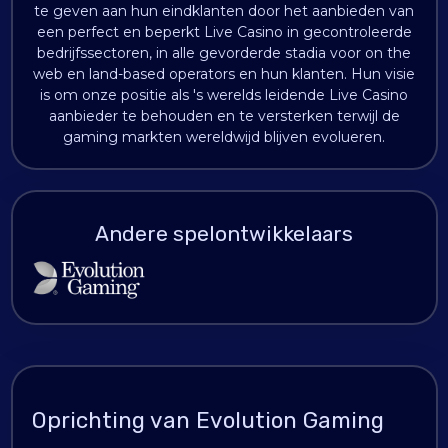
te geven aan hun eindklanten door het aanbieden van
een perfect en beperkt Live Casino in gecontroleerde
bedrijfssectoren, in alle gevorderde stadia voor on the
web en land-based operators en hun klanten. Hun visie
is om onze positie als 's werelds leidende Live Casino
aanbieder te behouden en te versterken terwijl de
gaming markten wereldwijd blijven evolueren.
Andere spelontwikkelaars
Oprichting van Evolution Gaming