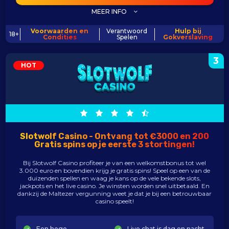
MEER INFO
Voorwaarden en
Verantwoord
Hulp bij
18+
Condities
Spelen
Gokverslaving
3
HOT
Slotwolf Casino - Ontvang tot €3000 en 200
Gratis spins op je eerste 3 stortingen!
Bij Slotwolf Casino profiteer je van een welkomstbonus tot wel
3.000 euro en bovendien krijg je gratis spins! Speel op een van de
duizenden spellen en waag je kans op de vele bekende slots,
jackpots en het live casino. Je winsten worden snel uitbetaald. En
dankzij de Maltezer vergunning weet je dat je bij een betrouwbaar
casino speelt!
Een hoge
Live chat is dag en nacht