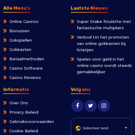
Alle Menu's
Laatste Nieuws
Online Casinos
Super Stake Roulette met
fantastische multipliers
Bonussen
Verbod tot het promoten
Gokspellen
van online gokkasten bij
Gokkasten
loterijen
Betaalmethoden
Spelen voor geld in het
online casino wordt steeds
Casino Software
gemakkelijker
Casino Reviews
Informatie
Volg ons
Over Ons
Privacy Beleid
Gebruiksvoorwaarden
Selecteer land
Cookie Beleid