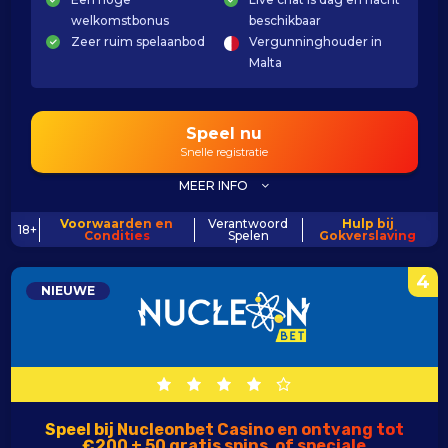
welkomstbonus
beschikbaar
Zeer ruim spelaanbod
Vergunninghouder in
Malta
Speel nu
Snelle registratie
MEER INFO
Voorwaarden en
Verantwoord
Hulp bij
18+
Condities
Spelen
Gokverslaving
4
NIEUWE
Speel bij Nucleonbet Casino en ontvang tot
€200 + 50 gratis spins, of speciale