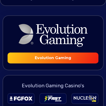
Evolution Gaming
Evolution Gaming Casino's