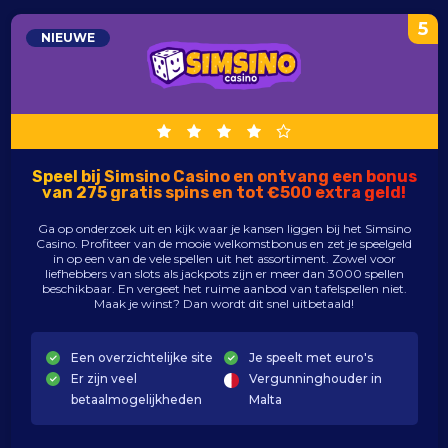
5
NIEUWE
Speel bij Simsino Casino en ontvang een bonus
van 275 gratis spins en tot €500 extra geld!
Ga op onderzoek uit en kijk waar je kansen liggen bij het Simsino
Casino. Profiteer van de mooie welkomstbonus en zet je speelgeld
in op een van de vele spellen uit het assortiment. Zowel voor
liefhebbers van slots als jackpots zijn er meer dan 3000 spellen
beschikbaar. En vergeet het ruime aanbod van tafelspellen niet.
Maak je winst? Dan wordt dit snel uitbetaald!
Een overzichtelijke site
Je speelt met euro's
Er zijn veel
Vergunninghouder in
betaalmogelijkheden
Malta