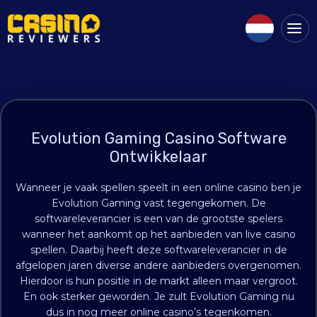
Evolution Gaming Casino Software
Ontwikkelaar
Wanneer je vaak spellen speelt in een online casino ben je
Evolution Gaming vast tegengekomen. De
softwareleverancier is een van de grootste spelers
wanneer het aankomt op het aanbieden van live casino
spellen. Daarbij heeft deze softwareleverancier in de
afgelopen jaren diverse andere aanbieders overgenomen.
Hierdoor is hun positie in de markt alleen maar vergroot.
En ook sterker geworden. Je zult Evolution Gaming nu
dus in nog meer online casino’s tegenkomen.