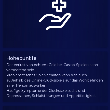
Höhepunkte
Der Verlust von echtem Geld bei Casino-Spielen kann
verheerend sein
Problematisches Spielverhalten kann sich auch
außerhalb des Online-Glücksspiels auf das Wohlbefinden
einer Person auswirken.
Häufige Symptome der Glücksspielsucht sind
Depressionen, Schlafstörungen und Appetitlosigkeit.