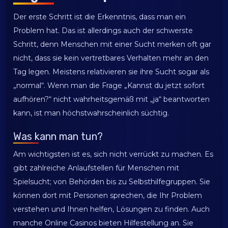
Der erste Schritt ist die Erkenntnis, dass man ein
Problem hat. Das ist allerdings auch der schwerste
Schritt, denn Menschen mit einer Sucht merken oft gar
nicht, dass sie kein vertretbares Verhalten mehr an den
Tag legen. Meistens relativieren sie ihre Sucht sogar als
„normal“. Wenn man die Frage „Kannst du jetzt sofort
aufhören?“ nicht wahrheitsgemäß mit „ja“ beantworten
kann, ist man höchstwahrscheinlich süchtig.
Was kann man tun?
Am wichtigsten ist es, sich nicht verrückt zu machen. Es
gibt zahlreiche Anlaufstellen für Menschen mit
Spielsucht; von Behörden bis zu Selbsthilfegruppen. Sie
können dort mit Personen sprechen, die Ihr Problem
verstehen und Ihnen helfen, Lösungen zu finden. Auch
manche Online Casinos bieten Hilfestellung an. Sie