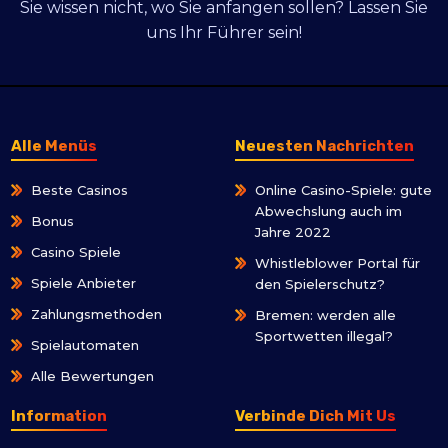
Sie wissen nicht, wo Sie anfangen sollen? Lassen Sie
uns Ihr Führer sein!
Alle Menüs
Neuesten Nachrichten
Beste Casinos
Online Casino-Spiele: gute
Abwechslung auch im
Bonus
Jahre 2022
Casino Spiele
Whistleblower Portal für
Spiele Anbieter
den Spielerschutz?
Zahlungsmethoden
Bremen: werden alle
Sportwetten illegal?
Spielautomaten
Alle Bewertungen
Information
Verbinde Dich Mit Us