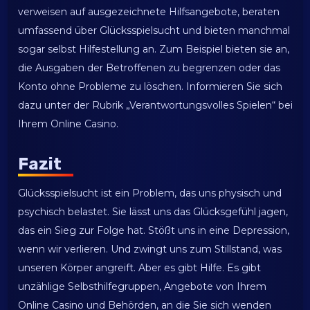
verweisen auf ausgezeichnete Hilfsangebote, beraten
umfassend über Glücksspielsucht und bieten manchmal
sogar selbst Hilfestellung an. Zum Beispiel bieten sie an,
die Ausgaben der Betroffenen zu begrenzen oder das
Konto ohne Probleme zu löschen. Informieren Sie sich
dazu unter der Rubrik „Verantwortungsvolles Spielen“ bei
Ihrem Online Casino.
Fazit
Glücksspielsucht ist ein Problem, das uns physisch und
psychisch belastet. Sie lässt uns das Glücksgefühl jagen,
das ein Sieg zur Folge hat. Stößt uns in eine Depression,
wenn wir verlieren. Und zwingt uns zum Stillstand, was
unseren Körper angreift. Aber es gibt Hilfe. Es gibt
unzählige Selbsthilfegruppen, Angebote von Ihrem
Online Casino und Behörden, an die Sie sich wenden