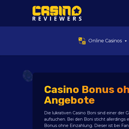
Online Casinos
Casino Bonus oh
Angebote
Die lukrativen Casino Boni sind einer der 
aufsuchen. Bei den Boni sticht allerdings
Bonus ohne Einzahlung. Dieser ist bei Fa