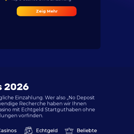
Zeig Mehr
s 2026
gliche Einzahlung. Wer also „No Deposit
ufwendige Recherche haben wir Ihnen
Casino mit Echtgeld Startguthaben ohne
lungen vorfinden.
Casinos
Echtgeld
Beliebte