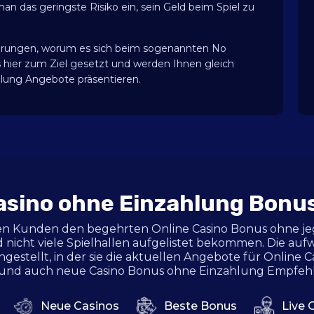
n das geringste Risiko ein, sein Geld beim Spiel zu
klärungen, worum es sich beim sogenannten No
 hier zum Ziel gesetzt und werden Ihnen gleich
ung Angebote präsentieren.
asino ohne Einzahlung Bonu
hren Kunden den begehrten Online Casino Bonus ohne je
d nicht viele Spielhallen aufgelistet bekommen. Die a
tellt, in der sie die aktuellen Angebote für Online 
und auch neue Casino Bonus ohne Einzahlung Empfeh
Neue Casinos
Beste Bonus
Live 