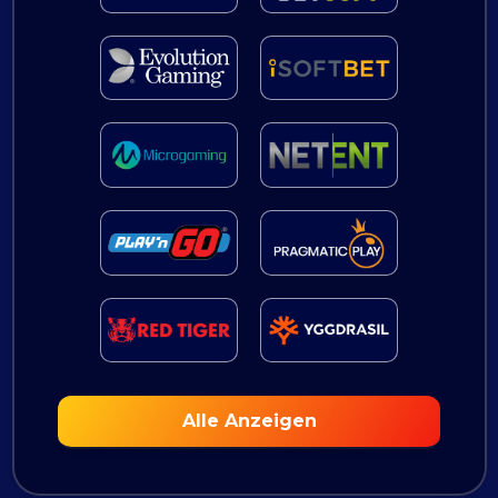
Alle Anzeigen