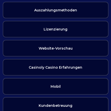
Auszahlungsmethoden
Lizenzierung
Website-Vorschau
Casinoly Casino Erfahrungen
Mobil
Kundenbetreuung