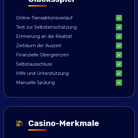
Online-Transaktionsverlauf
Test zur Selbsteinschätzung
Erinnerung an die Realität
Zeitraum der Auszeit
Finanzielle Obergrenzen
Selbstausschluss
Hilfe und Unterstützung
Manuelle Spülung
Casino-Merkmale