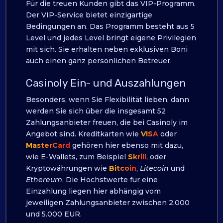
Für die treuen Kunden gibt das VIP-Programm.
Der VIP-Service bietet einzigartige
Bedingungen an. Das Programm besteht aus 5
Level und jedes Level bringt eigene Privilegien
mit sich. Sie erhalten neben exklusiven Boni
auch einen ganz persönlichen Betreuer.
Casinoly Ein- und Auszahlungen
Besonders, wenn Sie Flexibilität lieben, dann
werden Sie sich über die insgesamt 52
Zahlungsanbieter freuen, die bei Casinoly im
Angebot sind. Kreditkarten wie
VISA
oder
MasterCard
gehören hier ebenso mit dazu,
wie E-Wallets, zum Beispiel
Skrill
, oder
Kryptowährungen wie
Bitcoin
,
Litecoin
und
Ethereum
. Die Höchstwerte für eine
Einzahlung liegen hier abhängig vom
jeweiligen Zahlungsanbieter zwischen 2.000
und 5.000 EUR.