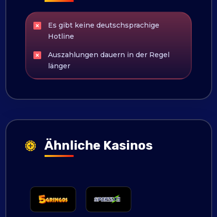
Es gibt keine deutschsprachige
Hotline
Auszahlungen dauern in der Regel
länger
Ähnliche Kasinos