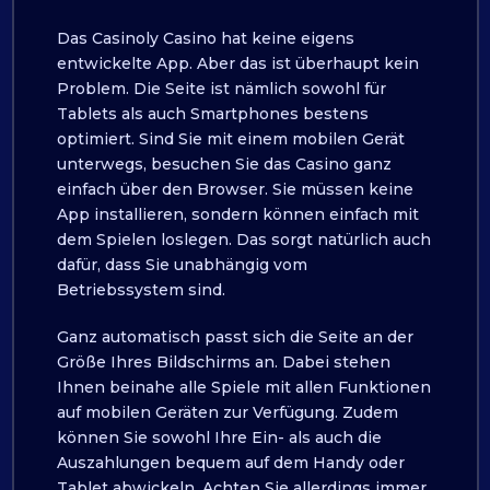
Das Casinoly Casino hat keine eigens
entwickelte App. Aber das ist überhaupt kein
Problem. Die Seite ist nämlich sowohl für
Tablets als auch Smartphones bestens
optimiert. Sind Sie mit einem mobilen Gerät
unterwegs, besuchen Sie das Casino ganz
einfach über den Browser. Sie müssen keine
App installieren, sondern können einfach mit
dem Spielen loslegen. Das sorgt natürlich auch
dafür, dass Sie unabhängig vom
Betriebssystem sind.
Ganz automatisch passt sich die Seite an der
Größe Ihres Bildschirms an. Dabei stehen
Ihnen beinahe alle Spiele mit allen Funktionen
auf mobilen Geräten zur Verfügung. Zudem
können Sie sowohl Ihre Ein- als auch die
Auszahlungen bequem auf dem Handy oder
Tablet abwickeln. Achten Sie allerdings immer