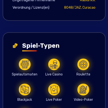
Rabidi N.V.
Eingetragener Firmenname
8048/JAZ, Curacao
Verordnung / Lizenz(en)
Spiel-Typen
Spielautomaten
Live Casino
Roulette
Blackjack
Live Poker
Video-Poker