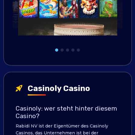
Casinoly Casino
Casinoly: wer steht hinter diesem
Casino?
Rabidi NV ist der Eigentümer des Casinoly
Casinos, das Unternehmen ist bei der