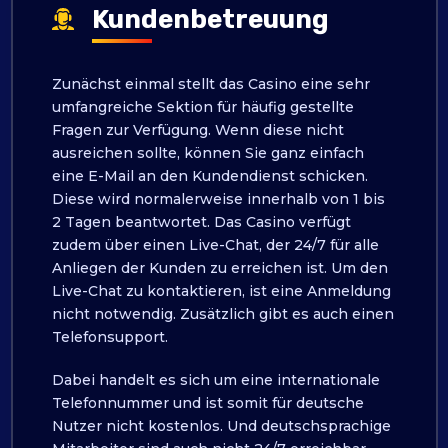
Kundenbetreuung
Zunächst einmal stellt das Casino eine sehr
umfangreiche Sektion für häufig gestellte
Fragen zur Verfügung. Wenn diese nicht
ausreichen sollte, können Sie ganz einfach
eine E-Mail an den Kundendienst schicken.
Diese wird normalerweise innerhalb von 1 bis
2 Tagen beantwortet. Das Casino verfügt
zudem über einen Live-Chat, der 24/7 für alle
Anliegen der Kunden zu erreichen ist. Um den
Live-Chat zu kontaktieren, ist eine Anmeldung
nicht notwendig. Zusätzlich gibt es auch einen
Telefonsupport.
Dabei handelt es sich um eine internationale
Telefonnummer und ist somit für deutsche
Nutzer nicht kostenlos. Und deutschsprachige