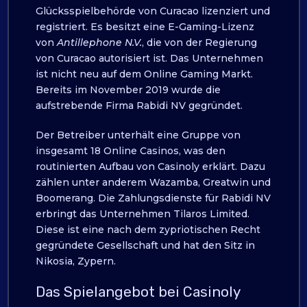
Glücksspielbehörde von Curacao lizenziert und
registriert. Es besitzt eine E-Gaming-Lizenz
von
Antillephone N.V.
, die von der Regierung
von Curacao autorisiert ist. Das Unternehmen
ist nicht neu auf dem Online Gaming Markt.
Bereits im November 2019 wurde die
aufstrebende Firma Rabidi NV gegründet.
Der Betreiber unterhält eine Gruppe von
insgesamt 18 Online Casinos, was den
routinierten Aufbau von Casinoly erklärt. Dazu
zählen unter anderem Wazamba, Greatwin und
Boomerang. Die Zahlungsdienste für Rabidi NV
erbringt das Unternehmen Tilaros Limited.
Diese ist eine nach dem zypriotischen Recht
gegründete Gesellschaft und hat den Sitz in
Nikosia, Zypern.
Das Spielangebot bei Casinoly