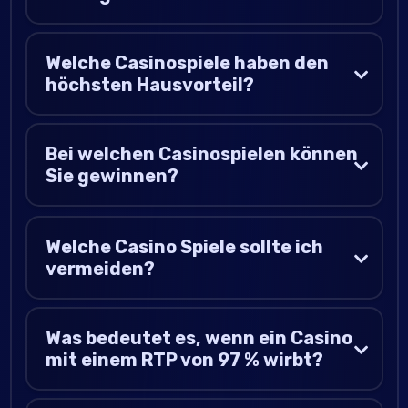
Welche Casinospiele haben den
höchsten Hausvorteil?
Bei welchen Casinospielen können
Sie gewinnen?
Welche Casino Spiele sollte ich
vermeiden?
Was bedeutet es, wenn ein Casino
mit einem RTP von 97 % wirbt?