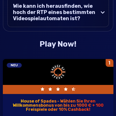
Wie kann ich herausfinden, wie
hoch der RTP eines bestimmten
Videospielautomaten ist?
Play Now!
1
NEU
House of Spades - Wählen Sie Ihren
Willkommensbonus von bis zu 1000 € + 100
Freispiele oder 10% Cashback!