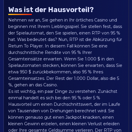
Was ist der Hausvorteil?
Nehmen wir an, Sie gehen in Ihr örtliches Casino und
beginnen mit Ihrem Lieblingsspiel. Sie stellen fest, dass
der Spielautomat, den Sie spielen, einen RTP von 95 %
hat. Was bedeutet das? Nun, RTP ist die Abkürzung für
Return To Player. In diesem Fall können Sie eine
durchschnittliche Rendite von 95 % Ihrer
Gesamteinsätze erwarten. Wenn Sie 1.000 $ in den
Spielautomaten stecken, können Sie erwarten, dass Sie
etwa 950 $ zurückbekommen, also 95 % Ihres
Gesamteinsatzes. Der Rest der 1.000 Dollar, also die 5
%, gehen an das Casino.
Es ist wichtig, ein paar Dinge zu verstehen. Zunächst
einmal handelt es sich bei den 95 % oder 5 %
Hausvorteil um einen Durchschnittswert, der im Laufe
von Tausenden von Drehungen berechnet wird. Sie
können genauso gut einen Jackpot knacken, einen
kleinen Gewinn erzielen, einen kleinen Verlust erleiden
oder Ihre gesamte Geldsumme verlieren. Der RTP von