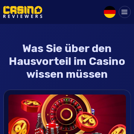
Was Sie über den
Hausvorteil im Casino
wissen müssen