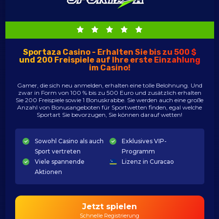
Sportaza Casino - Erhalten Sie bis zu 500 $
und 200 Freispiele auf Ihre erste Einzahlung
im Casino!
Gamer, die sich neu anmelden, erhalten eine tolle Belohnung. Und
zwar in Form von 100 % bis zu 500 Euro und zusätzlich erhalten
Sie 200 Freispiele sowie 1 Bonuskrabbe. Sie werden auch eine große
Anzahl von Bonusangeboten für Sportwetten finden, egal welche
Sportart Sie bevorzugen, Sie können darauf wetten!
Sowohl Casino als auch
Exklusives VIP-
Sport vertreten
Programm
Viele spannende
Lizenz in Curacao
Aktionen
Jetzt spielen
Schnelle Registrierung