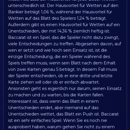
unterschiedlich ist. Der Hausvorteil für Wetten auf den
Bankier beträgt 1,06 %, während der Hausvorteil für
Wetten auf das Blatt des Spielers 1,24 % beträgt.
Außerdem gibt es einen Hausvorteil für Wetten auf ein
Unentschieden, der mit 14,36 % ziemlich heftig ist.
Baccarat ist ein Spiel, das die Spieler nicht dazu zwingt,
viele Entscheidungen zu treffen. Abgesehen davon, auf
wen er setzt und wie hoch sein Einsatz ist, ist die
einzige Entscheidung, die ein Spieler während des
Spiels treffen muss, wenn sein Blatt nach dem Erhalt
von zwei Karten genau 5 beträgt. In diesem Fall muss
der Spieler entscheiden, ob er eine dritte und letzte
Karte ziehen will oder ob er einfach abwartet.
Ansonsten geht es eigentlich nur darum, seinen Einsatz
zu machen und zu warten, bis die Karten fallen.
Interessant ist, dass wenn das Blatt in einem
Unentschieden endet, aber niemand auf das
Unentschieden wettet, das Blatt ein Push ist. Baccarat
ist ein sehr einfaches Spiel. Wenn Sie es noch nie
ausprobiert haben, warum gehen Sie nicht zu einem