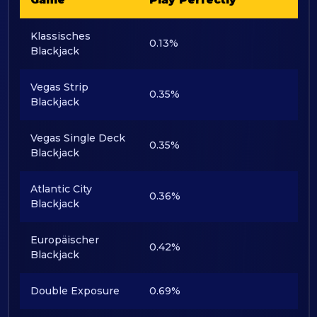
Klassisches
0.13%
Blackjack
Vegas Strip
0.35%
Blackjack
Vegas Single Deck
0.35%
Blackjack
Atlantic City
0.36%
Blackjack
Europäischer
0.42%
Blackjack
Double Exposure
0.69%