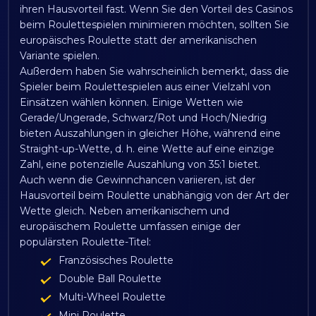
ihren Hausvorteil fast. Wenn Sie den Vorteil des Casinos
beim Roulettespielen minimieren möchten, sollten Sie
europäisches Roulette statt der amerikanischen
Variante spielen.
Außerdem haben Sie wahrscheinlich bemerkt, dass die
Spieler beim Roulettespielen aus einer Vielzahl von
Einsätzen wählen können. Einige Wetten wie
Gerade/Ungerade, Schwarz/Rot und Hoch/Niedrig
bieten Auszahlungen in gleicher Höhe, während eine
Straight-up-Wette, d. h. eine Wette auf eine einzige
Zahl, eine potenzielle Auszahlung von 35:1 bietet.
Auch wenn die Gewinnchancen variieren, ist der
Hausvorteil beim Roulette unabhängig von der Art der
Wette gleich. Neben amerikanischem und
europäischem Roulette umfassen einige der
populärsten Roulette-Titel:
Französisches Roulette
Double Ball Roulette
Multi-Wheel Roulette
Mini Roulette