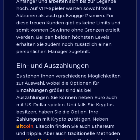
Anfänger und arbeiten sich bis zur Legende
hoch. Auf VIP-Spieler warten sowohl tolle
Aktionen als auch großzügige Prämien. Für
diese treuen Kunden gibt es keine Limits und
somit können Gewinne ohne Grenzen erzielt
werden. Bei den beiden höchsten Levels
erhalten Sie zudem noch zusätzlich einen
persönlichen Manager zugeteilt.
Ein- und Auszahlungen
Es stehen Ihnen verschiedene Möglichkeiten
zur Auswahl, wobei die Optionen für
Einzahlungen größer sind als bei
Auszahlungen. Sie können neben Euro auch
mit US-Dollar spielen. Und falls Sie Kryptos
besitzen, haben Sie die Option, Ihre
Zahlungen mit Krypto zu tätigen. Neben
Bitcoin
, Litecoin finden Sie auch Ethereum
und Ripple. Aber auch traditionelle Methoden