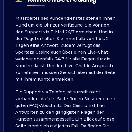
Mitarbeiter des Kundendienstes stehen Ihnen
Rund um die Uhr zur Verfügung. Sie können
den Support via E-Mail 24/7 erreichen. Und in
der Regel erhalten Sie innerhalb von 1 bis 2
Tagen eine Antwort. Zudem verfügt das
Sportaza Casino auch über einen Live-Chat,
welcher ebenfalls 24/7 für alle Fragen für die
Kunden da ist. Um den Live-Chat in Anspruch
zu nehmen, müssen Sie sich aber auf der Seite
mit Ihrem Konto anmelden.
Ein Support via Telefon ist zurzeit nicht
vorhanden. Auf der Seite finden Sie aber einen
guten FAQ-Abschnitt. Das Casino hat hier
Antworten zu den gängigsten Fragen der
Kunden zusammengestellt. Ein Blick auf diese
Seite lohnt sich auf jeden Fall. Da finden Sie