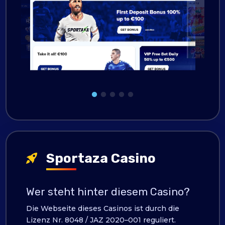
Sportaza Casino
Wer steht hinter diesem Casino?
Die Webseite dieses Casinos ist durch die
Lizenz Nr. 8048 / JAZ 2020–001 reguliert.