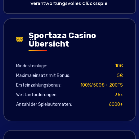
Verantwortungsvolles Glücksspiel
Sportaza Casino
Übersicht
10€
Mindesteinlage:
5€
Maximaleinsatz mit Bonus:
100%/500€ + 200FS
Ersteinzahlungsbonus:
35x
Wettanforderungen:
6000+
Anzahl der Spielautomaten: