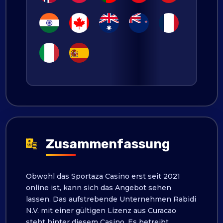
Zusammenfassung
Obwohl das Sportaza Casino erst seit 2021
online ist, kann sich das Angebot sehen
lassen. Das aufstrebende Unternehmen Rabidi
N.V. mit einer gültigen Lizenz aus Curacao
steht hinter diesem Casino. Es betreibt