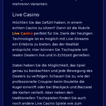
mehreren Varianten.
Live Casino
Möchten Sie das Gefühl haben, in einem
echten Casino zu sitzen? Dann ist die Rubrik
Live Casino
perfekt für Sie. Dank der heutigen
Technologie ist es möglich mit Live-Streams
ein Erlebnis zu bieten, das der Realität
entspricht. Hier können Sie Tischspiele mit
realen Dealern live und in Echtzeit genießen.
Dabei haben Sie die Möglichkeit, das Spiel
genau zu beobachten und jede Bewegung des
Dealers zu verfolgen. Schauen Sie zu, wie der
professionelle Croupier beim Roulette die
Kugel einwirft oder bei Blackjack und Baccarat
die Karten verteilt. Aber neben den
traditionellen Tischspielen finden Sie auch
noch andere Live Casino Spiele wie zum