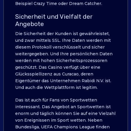
Beispiel Crazy Time oder Dream Catcher.
Sicherheit und Vielfalt der
Angebote
Die Sicherheit der Kunden ist gewährleistet,
und zwar mittels SSL. Ihre Daten werden mit
diesem Protokoll verschlüsselt und sicher
weitergegeben. Und Ihre persönlichen Daten
werden mit hohen Sicherheitsprozessoren
geschützt. Das Casino verfügt über eine
Glücksspiellizenz aus Curacao, deren
Eigentümer das Unternehmen Rabidi N.V. ist.
Und auch die Wettplattform ist legitim.
Das ist auch für Fans von Sportwetten
interessant. Das Angebot an Sportwetten ist
enorm und täglich können Sie auf eine Vielzahl
von Ereignissen im Sport wetten. Neben
Bundesliga, UEFA Champions League finden