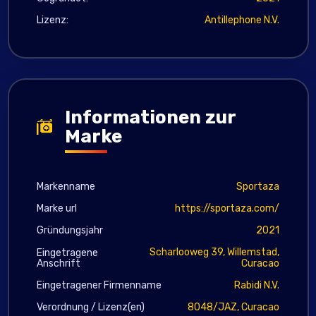
Antillephone N.V.
Lizenz:
Informationen zur
Marke
Sportaza
Markenname
https://sportaza.com/
Marke url
2021
Gründungsjahr
Scharlooweg 39, Willemstad,
Eingetragene
Anschrift
Curacao
Rabidi N.V.
Eingetragener Firmenname
8048/JAZ, Curacao
Verordnung / Lizenz(en)