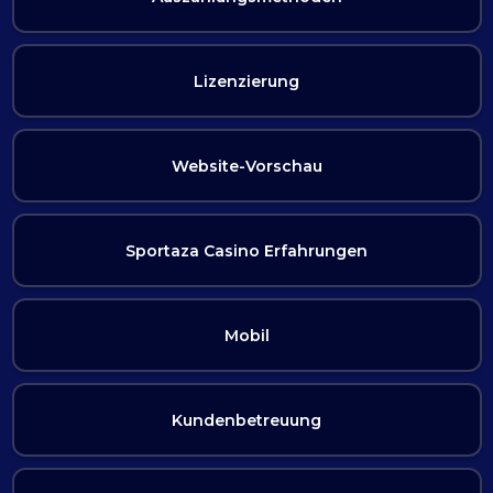
Lizenzierung
Website-Vorschau
Sportaza Casino Erfahrungen
Mobil
Kundenbetreuung