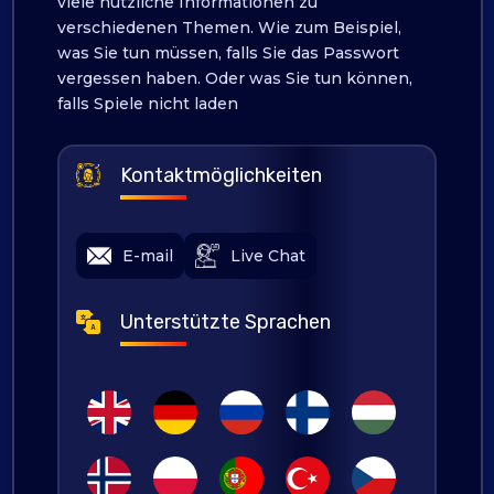
viele nützliche Informationen zu
verschiedenen Themen. Wie zum Beispiel,
was Sie tun müssen, falls Sie das Passwort
vergessen haben. Oder was Sie tun können,
falls Spiele nicht laden
Kontaktmöglichkeiten
E-mail
Live Chat
Unterstützte Sprachen