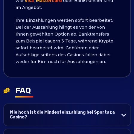
wie
Visa
,
Mastercard
oder Banktransfer sind
im Angebot.
Ihre Einzahlungen werden sofort bearbeitet.
Bei der Auszahlung hängt es von der von
Ihnen gewählten Option ab. Banktransfers
zum Beispiel dauern 3 Tage, während Krypto
sofort bearbeitet wird. Gebühren oder
Aufschläge seitens des Casinos fallen dabei
weder für Ein- noch für Auszahlungen an.
FAQ
Wie hoch ist die Mindesteinzahlung bei Sportaza
Casino?