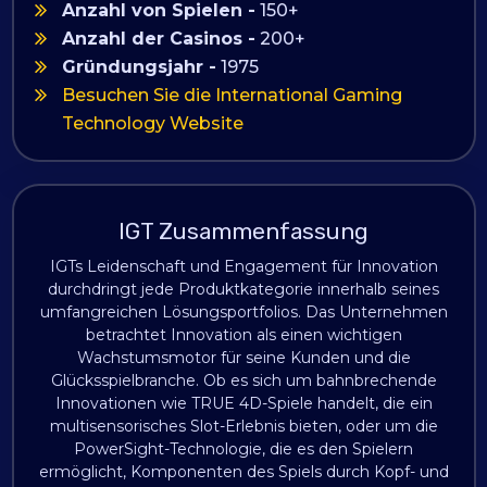
Anzahl von Spielen -
150+
Anzahl der Casinos -
200+
Gründungsjahr -
1975
Besuchen Sie die International Gaming
Technology Website
IGT Zusammenfassung
IGTs Leidenschaft und Engagement für Innovation
durchdringt jede Produktkategorie innerhalb seines
umfangreichen Lösungsportfolios. Das Unternehmen
betrachtet Innovation als einen wichtigen
Wachstumsmotor für seine Kunden und die
Glücksspielbranche. Ob es sich um bahnbrechende
Innovationen wie TRUE 4D-Spiele handelt, die ein
multisensorisches Slot-Erlebnis bieten, oder um die
PowerSight-Technologie, die es den Spielern
ermöglicht, Komponenten des Spiels durch Kopf- und