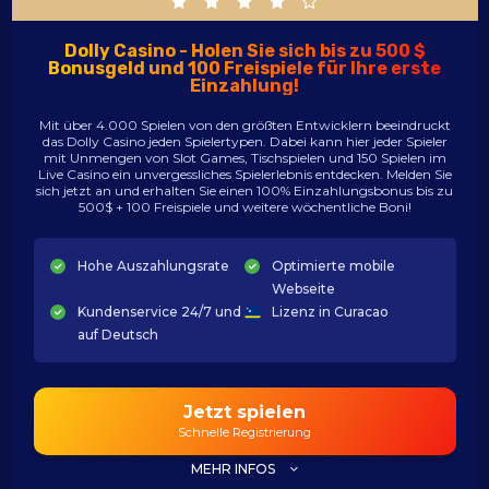
Dolly Casino - Holen Sie sich bis zu 500 $
Bonusgeld und 100 Freispiele für Ihre erste
Einzahlung!
Mit über 4.000 Spielen von den größten Entwicklern beeindruckt
das Dolly Casino jeden Spielertypen. Dabei kann hier jeder Spieler
mit Unmengen von Slot Games, Tischspielen und 150 Spielen im
Live Casino ein unvergessliches Spielerlebnis entdecken. Melden Sie
sich jetzt an und erhalten Sie einen 100% Einzahlungsbonus bis zu
500$ + 100 Freispiele und weitere wöchentliche Boni!
Hohe Auszahlungsrate
Optimierte mobile
Webseite
Kundenservice 24/7 und
Lizenz in Curacao
auf Deutsch
Jetzt spielen
Schnelle Registrierung
MEHR INFOS