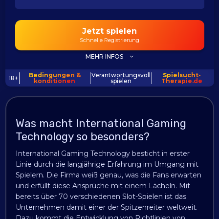
Jetzt spielen
Schnelle Registrierung
MEHR INFOS
Bedingungen &
Verantwortungsvoll
Spielsucht-
18+
konditionen
spielen
Therapie.de
Was macht International Gaming
Technology so besonders?
International Gaming Technology besticht in erster
Linie durch die langjährige Erfahrung im Umgang mit
Spielern. Die Firma weiß genau, was die Fans erwarten
und erfüllt diese Ansprüche mit einem Lächeln. Mit
bereits über 70 verschiedenen Slot-Spielen ist das
Unternehmen damit einer der Spitzenreiter weltweit.
Dazu kommt die Entwicklung von Richtlinien von