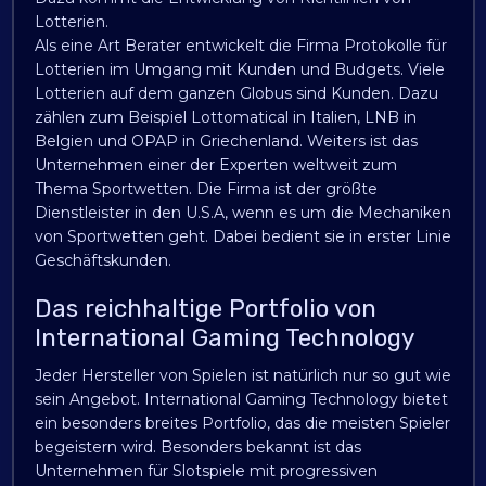
Lotterien.
Als eine Art Berater entwickelt die Firma Protokolle für
Lotterien im Umgang mit Kunden und Budgets. Viele
Lotterien auf dem ganzen Globus sind Kunden. Dazu
zählen zum Beispiel Lottomatical in Italien, LNB in
Belgien und OPAP in Griechenland. Weiters ist das
Unternehmen einer der Experten weltweit zum
Thema Sportwetten. Die Firma ist der größte
Dienstleister in den U.S.A, wenn es um die Mechaniken
von Sportwetten geht. Dabei bedient sie in erster Linie
Geschäftskunden.
Das reichhaltige Portfolio von
International Gaming Technology
Jeder Hersteller von Spielen ist natürlich nur so gut wie
sein Angebot. International Gaming Technology bietet
ein besonders breites Portfolio, das die meisten Spieler
begeistern wird. Besonders bekannt ist das
Unternehmen für Slotspiele mit progressiven