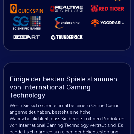
Einige der besten Spiele stammen
von International Gaming
Technology
Wenn Sie sich schon einmal bei einem Online Casino
angemeldet haben, besteht eine hohe
Wahrscheinlichkeit, dass Sie bereits mit den Produkten
von International Gaming Technology vertraut sind. Es
handelt sich nämlich um einen der beliebtesten und