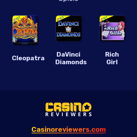
DaVinci
Rich
Cleopatra
Diamonds
Girl
Casinoreviewers.com