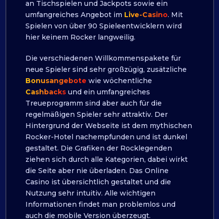
an Tischspielen und Jackpots sowie ein
umfangreiches Angebot im
Live-Casino
. Mit
Spielen von über 90 Spieleentwicklern wird
hier keinem Rocker langweilig.
Die verschiedenen Willkommenspakete für
neue Spieler sind sehr großzügig, zusätzliche
Bonusangebote
wie wöchentliche
Cashbacks
und ein umfangreiches
Treueprogramm sind aber auch für die
regelmäßigen Spieler sehr attraktiv. Der
Hintergrund der Webseite ist dem mythischen
Rocker-Hotel nachempfunden und ist dunkel
gestaltet. Die Grafiken der Rocklegenden
ziehen sich durch alle Kategorien, dabei wirkt
die Seite aber nie überladen. Das Online
Casino ist übersichtlich gestaltet und die
Nutzung sehr intuitiv. Alle wichtigen
Informationen findet man problemlos und
auch die mobile Version überzeugt.