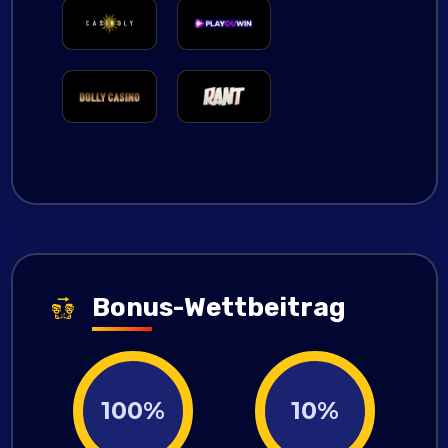
Bonus-Wettbeitrag
100%
10%