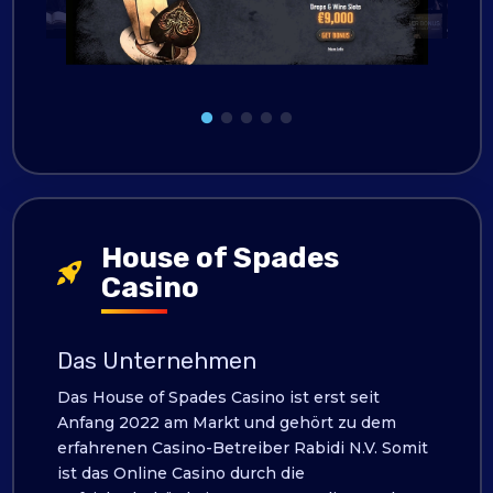
House of Spades
Casino
Das Unternehmen
Das House of Spades Casino ist erst seit
Anfang 2022 am Markt und gehört zu dem
erfahrenen Casino-Betreiber Rabidi N.V. Somit
ist das Online Casino durch die