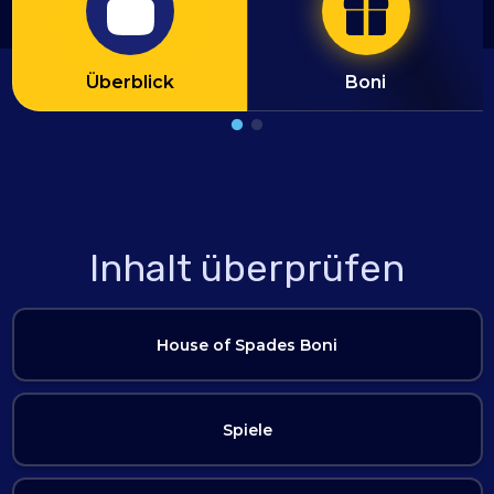
Überblick
Boni
Inhalt überprüfen
House of Spades Boni
Spiele