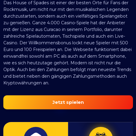
Das House of Spades ist einer der besten Orte für Fans der
Rockmusik, um nicht nur mit den musikalischen Legenden
durchzustarten, sondern auch ein vielfältiges Spielangebot
zu genießen. Ganze 4.000 Casino-Spiele hat der Anbieter
mit der Lizenz aus Curacao in seinem Portfolio, darunter
zahlreiche Spielautomaten, Tischspiele und auch ein Live-
Casino. Der Willkommensbonus lockt neue Spieler mit 500
Euro und 100 Freispielen an. Die Webseite funktioniert dabei
einwandfrei sowohl am PC als auch auf dem Smartphone,
wie es sich heutzutage gehört. Modern ist nicht nur die
Optik. Auch bei den Zahlungen befolgt man neueste Trends
und bietet neben den gängigen Zahlungsmethoden auch
Kryptowährungen an.
Jetzt spielen