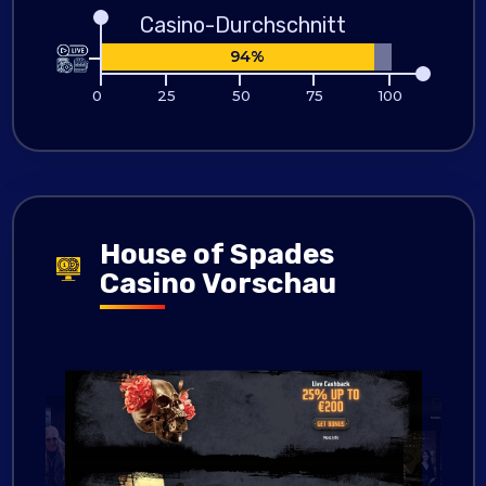
Casino-Durchschnitt
94%
0
25
50
75
100
House of Spades
Casino Vorschau