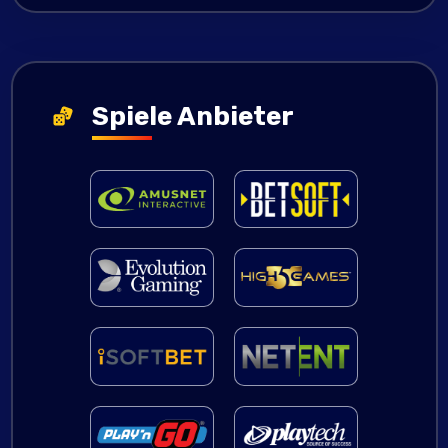
Spiele Anbieter