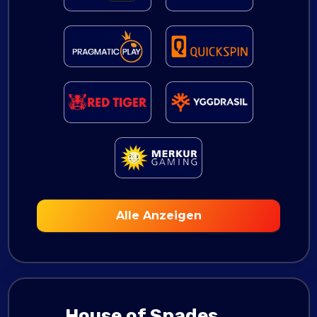
Alle Anzeigen
House of Spades