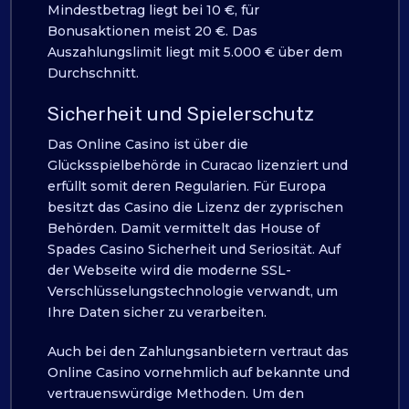
Mindestbetrag liegt bei 10 €, für
Bonusaktionen meist 20 €. Das
Auszahlungslimit liegt mit 5.000 € über dem
Durchschnitt.
Sicherheit und Spielerschutz
Das Online Casino ist über die
Glücksspielbehörde in Curacao lizenziert und
erfüllt somit deren Regularien. Für Europa
besitzt das Casino die Lizenz der zyprischen
Behörden. Damit vermittelt das House of
Spades Casino Sicherheit und Seriosität. Auf
der Webseite wird die moderne SSL-
Verschlüsselungstechnologie verwandt, um
Ihre Daten sicher zu verarbeiten.
Auch bei den Zahlungsanbietern vertraut das
Online Casino vornehmlich auf bekannte und
vertrauenswürdige Methoden. Um den