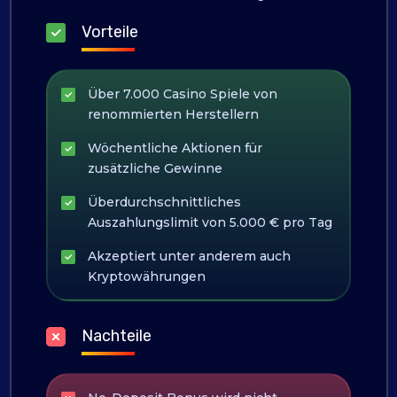
Vorteile
Über 7.000 Casino Spiele von
renommierten Herstellern
Wöchentliche Aktionen für
zusätzliche Gewinne
Überdurchschnittliches
Auszahlungslimit von 5.000 € pro Tag
Akzeptiert unter anderem auch
Kryptowährungen
Nachteile