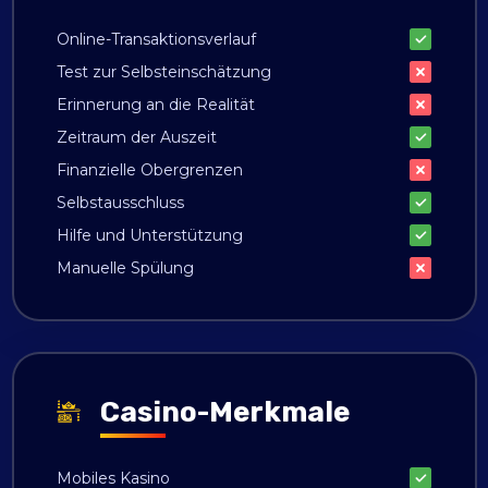
Online-Transaktionsverlauf
Test zur Selbsteinschätzung
Erinnerung an die Realität
Zeitraum der Auszeit
Finanzielle Obergrenzen
Selbstausschluss
Hilfe und Unterstützung
Manuelle Spülung
Casino-Merkmale
Mobiles Kasino