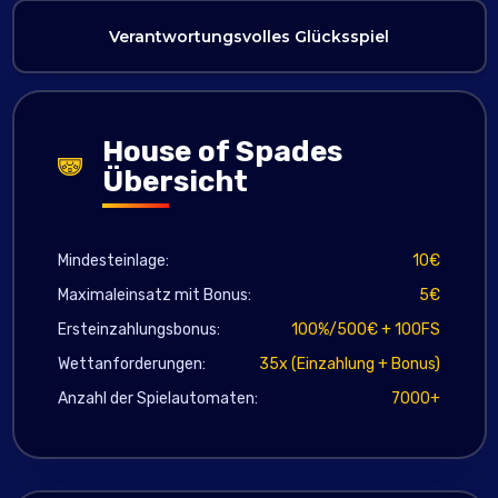
Verantwortungsvolles Glücksspiel
House of Spades
Übersicht
10€
Mindesteinlage:
5€
Maximaleinsatz mit Bonus:
100%/500€ + 100FS
Ersteinzahlungsbonus:
35x (Einzahlung + Bonus)
Wettanforderungen:
7000+
Anzahl der Spielautomaten: