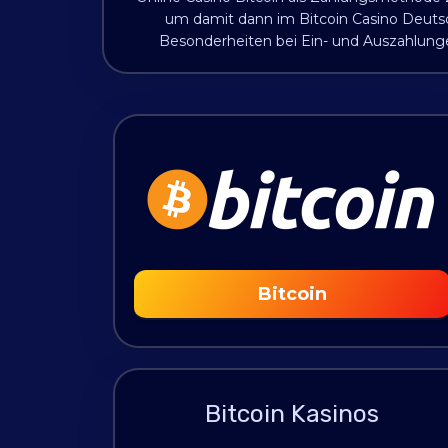
um damit dann im Bitcoin Casino Deutsc
Besonderheiten bei Ein- und Auszahlung
Bitcoin
Bitcoin Kasinos