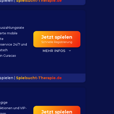
spielen
Spielsucht-Therapie.de
uszahlungsrate
erte mobile
Jetzt spielen
te
Schnelle Registrierung
service 24/7 und
utsch
MEHR INFOS
 in Curacao
spielen
Spielsucht-Therapie.de
ügige
ktionen und VIP-
Jetzt spielen
amm