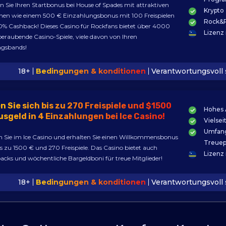
 Sie Ihren Startbonus bei House of Spades mit attraktiven
Krypto
nen wie einem 500 € Einzahlungsbonus mit 100 Freispielen
Rock&R
10% Cashback! Dieses Casino für Rockfans bietet über 4000
Lizenz
eraubende Casino-Spiele, viele davon von Ihren
ngsbands!
18+
Bedingungen & konditionen
Verantwortungsvoll 
n Sie sich bis zu 270 Freispiele und $1500
Hohes 
sgeld in 4 Einzahlungen bei Ice Casino!
Vielse
Umfan
en Sie im Ice Casino und erhalten Sie einen Willkommensbonus
Treue
s zu 1500 € und 270 Freispiele. Das Casino bietet auch
Lizenz
acks und wöchentliche Bargeldboni für treue Mitglieder!
18+
Bedingungen & konditionen
Verantwortungsvoll 