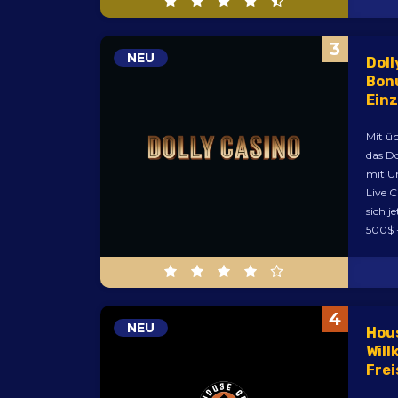
3
NEU
Doll
Bonu
Ein
Mit ü
das Do
mit U
Live C
sich j
500$ +
4
NEU
Hous
Will
Frei