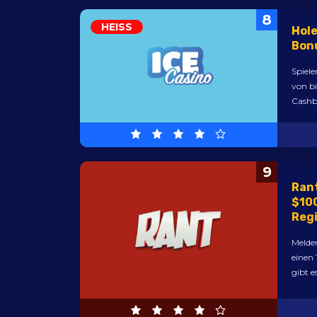
8
HEISS
Hole
Bonu
Spiel
von bi
Cashb
9
Rant
$10
Regi
Melden
einen
gibt 