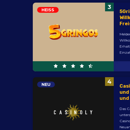
3
HEISS
5Gri
Will
Frei
Melden
Willk
Erhalt
Einza
4
NEU
Casi
und 
und
Das Ca
unters
Casino
Neuan