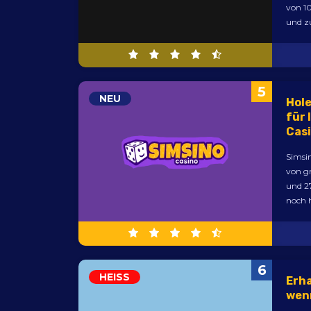
von 1
und zu
5
NEU
Hole
für 
Casi
Simsin
von gr
und 27
noch 
6
HEISS
Erha
wenn