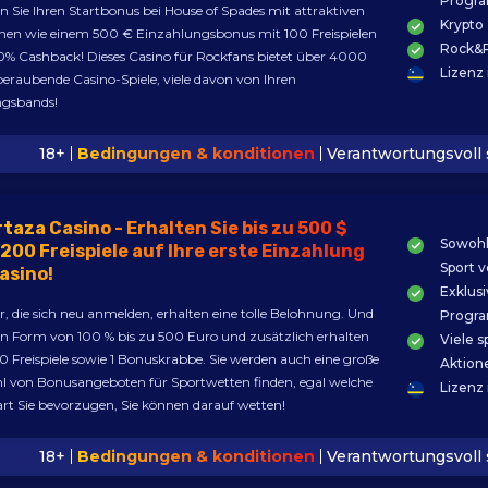
Progr
 Sie Ihren Startbonus bei House of Spades mit attraktiven
Krypto
nen wie einem 500 € Einzahlungsbonus mit 100 Freispielen
Rock&R
10% Cashback! Dieses Casino für Rockfans bietet über 4000
Lizenz
eraubende Casino-Spiele, viele davon von Ihren
ngsbands!
18+
Bedingungen & konditionen
Verantwortungsvoll 
taza Casino - Erhalten Sie bis zu 500 $
Sowohl
200 Freispiele auf Ihre erste Einzahlung
Sport 
asino!
Exklusi
 die sich neu anmelden, erhalten eine tolle Belohnung. Und
Progr
in Form von 100 % bis zu 500 Euro und zusätzlich erhalten
Viele 
0 Freispiele sowie 1 Bonuskrabbe. Sie werden auch eine große
Aktion
l von Bonusangeboten für Sportwetten finden, egal welche
Lizenz
art Sie bevorzugen, Sie können darauf wetten!
18+
Bedingungen & konditionen
Verantwortungsvoll 