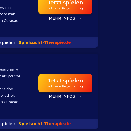
Jetzt spielen
nweise
Schnelle Registrierung
utomaten
MEHR INFOS
 in Curacao
spielen
Spielsucht-Therapie.de
service in
her Sprache
Jetzt spielen
Schnelle Registrierung
greiche
ibliothek
MEHR INFOS
 in Curacao
spielen
Spielsucht-Therapie.de