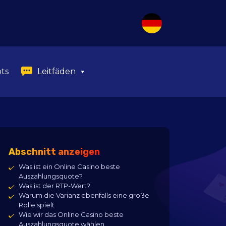
ots
Leitfäden
Abschnitt anzeigen
Was ist ein Online Casino beste
Auszahlungsquote?
Was ist der RTP-Wert?
Warum die Varianz ebenfalls eine große
Rolle spielt
Wie wir das Online Casino beste
Auszahlungsquote wählen