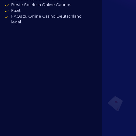
Beste Spiele in Online Casinos
Fazit
FAQs zu Online Casino Deutschland
legal