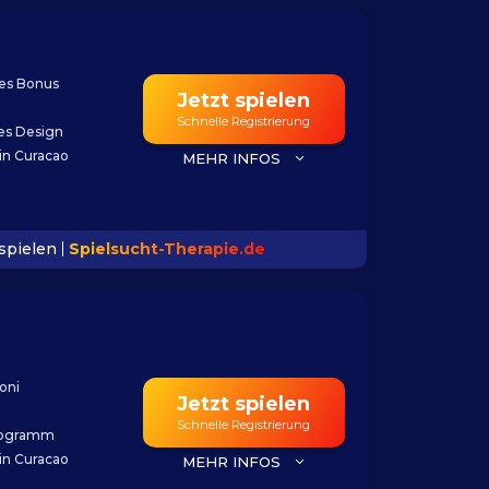
es Bonus
Jetzt spielen
Schnelle Registrierung
es Design
 in Curacao
MEHR INFOS
spielen
Spielsucht-Therapie.de
oni
Jetzt spielen
Schnelle Registrierung
rogramm
 in Curacao
MEHR INFOS