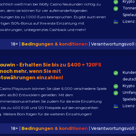
Krypto
sichtlich weiß man bei Wolfy Casino Neukunden richtig zu
Tonne
en, denn sie können für vier aufeinanderfolgenden
Spiela
hlungen bis zu 1.000 Euro beanspruchen. Es gibt auch einen
Lizenz
rtigen 150%-Bonus auf Ihre erste Einzahlung mit
owährungen, unbegrenztes Cashback und mehr!
18+
Bedingungen & konditionen
Verantwortungsvoll 
ouwin - Erhalten Sie bis zu $400 + 120FS
noch mehr, wenn Sie mit
Kunden
ptowährungen einzahlen!
deutsc
Krypto
Casino Playouwin können Sie über 6.000 verschiedene Spiele
Umfan
ehr als 80 Entwicklern genießen. Mit dem
Spieleb
ommensbonus erhalten Sie zudem für die erste Einzahlung
Lizenz
 bis zu 400 EUR und 120 Freispiele auf den eingezahlten
. Weitere Boni folgen für die weiteren Einzahlungen!
18+
Bedingungen & konditionen
Verantwortungsvoll 