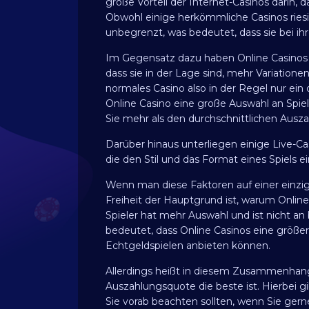
große Vorteil der Internet-Casinos darin, d
Obwohl einige herkömmliche Casinos riesig 
unbegrenzt, was bedeutet, dass sie bei ih
Im Gegensatz dazu haben Online Casinos 
dass sie in der Lage sind, mehr Variatione
normales Casino also in der Regel nur ein 
Online Casino eine große Auswahl an Spiele
Sie mehr als den durchschnittlichen Ausz
Darüber hinaus unterliegen einige Live-C
die den Stil und das Format eines Spiels 
Wenn man diese Faktoren auf einer einzig
Freiheit der Hauptgrund ist, warum Online C
Spieler hat mehr Auswahl und ist nicht 
bedeutet, dass Online Casinos eine größ
Echtgeldspielen anbieten können.
Allerdings heißt in diesem Zusammenhang 
Auszahlungsquote die beste ist. Hierbei g
Sie vorab beachten sollten, wenn Sie ger