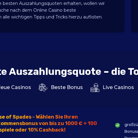
die besten Auszahlungsquoten erhalten, wollen wir
uche nach dem Online Casino beste
lle wichtigen Tipps und Tricks hierzu auflisten.
te Auszahlungsquote – die T
eue Casinos
Beste Bonus
Live Casinos
e of Spades - Wählen Sie Ihren
kommensbonus von bis zu 1000 € + 100
großz
spiele oder 10% Cashback!
Bonusa