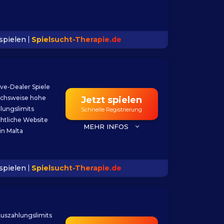
spielen
Spielsucht-Therapie.de
ive-Dealer Spiele
ichsweise hohe
Jetzt spielen
lungslimits
Schnelle Registrierung
chtliche Website
MEHR INFOS
in Malta
spielen
Spielsucht-Therapie.de
uszahlungslimits