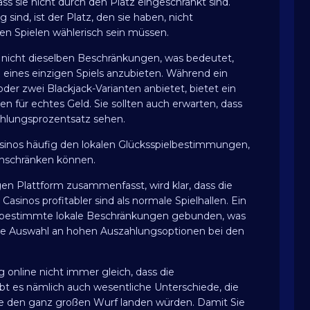
ass sie nicht durch den Platz eingeschränkt sind.
sind, ist der Platz, den sie haben, nicht
ren Spielen wählerisch sein müssen.
nicht dieselben Beschränkungen, was bedeutet,
n eines einzigen Spiels anzubieten. Während ein
oder zwei Blackjack-Varianten anbietet, bietet ein
n für echtes Geld. Sie sollten auch erwarten, dass
ahlungsprozentsatz sehen.
asinos häufig den lokalen Glücksspielbestimmungen,
einschränken können.
en Plattform zusammenfasst, wird klar, dass die
asinos profitabler sind als normale Spielhallen. Ein
an bestimmte lokale Beschränkungen gebunden, was
ere Auswahl an hohen Auszahlungsoptionen bei den
online nicht immer gleich, dass die
ibt es nämlich auch wesentliche Unterschiede, die
ne den ganz großen Wurf landen würden. Damit Sie