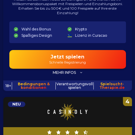
Willkommensbonuspaket mit Freispielen und Einzahlungsboni.
Erhalten Sie bis zu 500€ und 100 Freispiele auf Ihre erste
Einzahlung!
Wahl des Bonus
Krypto
Spaßiges Design
Lizenz in Curacao
Jetzt spielen
Schnelle Registrierung
MEHR INFOS
Bedingungen &
Verantwortungsvoll
Spielsucht-
18+
konditionen
spielen
Therapie.de
4
NEU