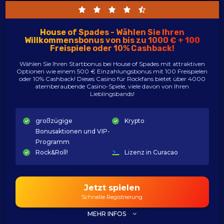
House of Spades - Wählen Sie Ihren
Willkommensbonus von bis zu 1000 € + 100
Freispiele oder 10% Cashback!
Wählen Sie Ihren Startbonus bei House of Spades mit attraktiven
Optionen wie einem 500 € Einzahlungsbonus mit 100 Freispielen
oder 10% Cashback! Dieses Casino für Rockfans bietet über 4000
atemberaubende Casino-Spiele, viele davon von Ihren
Lieblingsbands!
großzügige
Krypto
Bonusaktionen und VIP-
Programm
Rock&Roll!
Lizenz in Curacao
Jetzt spielen
Schnelle Registrierung
MEHR INFOS