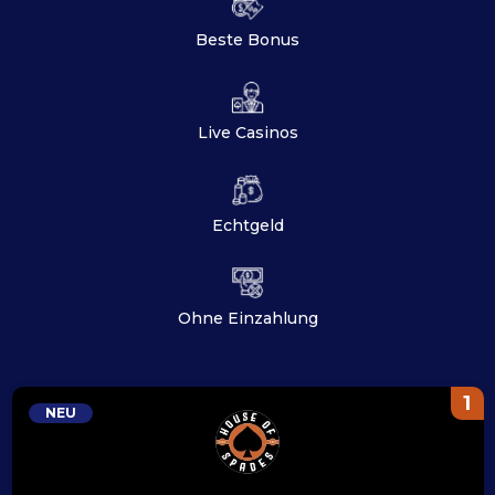
Beste Bonus
Live Casinos
Echtgeld
Ohne Einzahlung
1
NEU