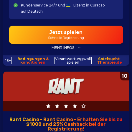
Kundenservice 24/7 und
Lizenz in Curacao
auf Deutsch
Jetzt spielen
Schnelle Registrierung
MEHR INFOS
Bedingungen &
Verantwortungsvoll
Spielsucht-
18+
konditionen
spielen
Therapie.de
10
Rant Casino - Rant Casino - Erhalten Sie bis zu
$1000 und 25% Cashback bei der
Registrierung!