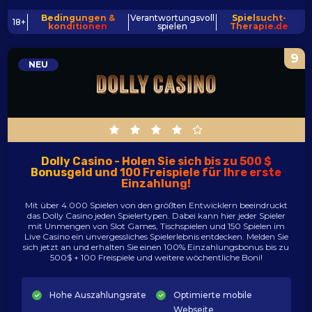
Bedingungen &
Verantwortungsvoll
Spielsucht-
18+
konditionen
spielen
Therapie.de
9
NEU
Dolly Casino - Holen Sie sich bis zu 500 $
Bonusgeld und 100 Freispiele für Ihre erste
Einzahlung!
Mit über 4.000 Spielen von den größten Entwicklern beeindruckt
das Dolly Casino jeden Spielertypen. Dabei kann hier jeder Spieler
mit Unmengen von Slot Games, Tischspielen und 150 Spielen im
Live Casino ein unvergessliches Spielerlebnis entdecken. Melden Sie
sich jetzt an und erhalten Sie einen 100% Einzahlungsbonus bis zu
500$ + 100 Freispiele und weitere wöchentliche Boni!
Hohe Auszahlungsrate
Optimierte mobile
Webseite