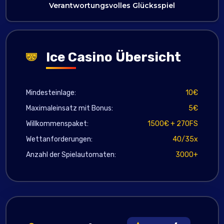
Verantwortungsvolles Glücksspiel
Ice Casino Übersicht
10€
Mindesteinlage:
5€
Maximaleinsatz mit Bonus:
1500€ + 270FS
Willkommenspaket:
40/35x
Wettanforderungen:
3000+
Anzahl der Spielautomaten: