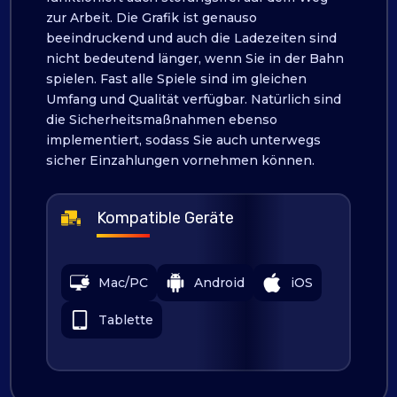
zur Arbeit. Die Grafik ist genauso
beeindruckend und auch die Ladezeiten sind
nicht bedeutend länger, wenn Sie in der Bahn
spielen. Fast alle Spiele sind im gleichen
Umfang und Qualität verfügbar. Natürlich sind
die Sicherheitsmaßnahmen ebenso
implementiert, sodass Sie auch unterwegs
sicher Einzahlungen vornehmen können.
Kompatible Geräte
Mac/PC
Android
iOS
Tablette