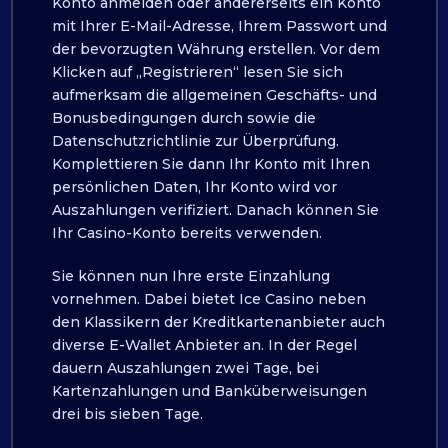
Konto anmelden oder andererseits ein Konto
mit Ihrer E-Mail-Adresse, Ihrem Passwort und
der bevorzugten Währung erstellen. Vor dem
Klicken auf „Registrieren“ lesen Sie sich
aufmerksam die allgemeinen Geschäfts- und
Bonusbedingungen durch sowie die
Datenschutzrichtlinie zur Überprüfung.
Komplettieren Sie dann Ihr Konto mit Ihren
persönlichen Daten, Ihr Konto wird vor
Auszahlungen verifiziert. Danach können Sie
Ihr Casino-Konto bereits verwenden.
Sie können nun Ihre erste Einzahlung
vornehmen. Dabei bietet Ice Casino neben
den Klassikern der Kreditkartenanbieter auch
diverse E-Wallet Anbieter an. In der Regel
dauern Auszahlungen zwei Tage, bei
Kartenzahlungen und Banküberweisungen
drei bis sieben Tage.