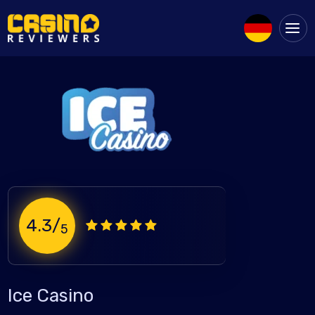
4.3/
5
Ice Casino