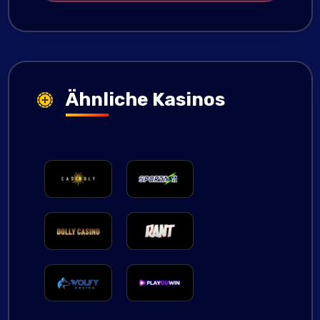
Ähnliche Kasinos