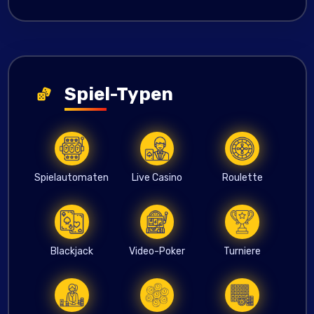
Spiel-Typen
Spielautomaten
Live Casino
Roulette
Blackjack
Video-Poker
Turniere