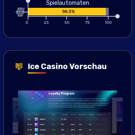
Spielautomaten
96.3%
0
25
50
75
100
Ice Casino Vorschau