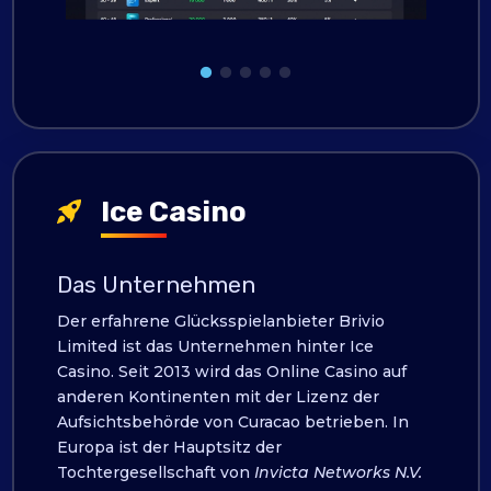
Ice Casino
Das Unternehmen
Der erfahrene Glücksspielanbieter Brivio
Limited ist das Unternehmen hinter Ice
Casino. Seit 2013 wird das Online Casino auf
anderen Kontinenten mit der Lizenz der
Aufsichtsbehörde von Curacao betrieben. In
Europa ist der Hauptsitz der
Tochtergesellschaft von
Invicta Networks N.V.