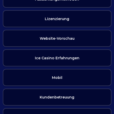
Lizenzierung
Website-Vorschau
Ice Casino Erfahrungen
Mobil
Kundenbetreuung